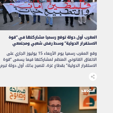
المغرب أول دولة توقع رسميا مشاركتها في “قوة
الاستقرار الدولية” وسط رفض شعبي ومجتمعي
وقع المغرب رسميا يوم الأربعاء 15 يوليوز الجاري على
الاتفاق القانوني المنظم لمشاركتها فيما يسمى “قوة
الاستقرار الدولية” بقطاع غزة، لتصبح بذلك أول دولة تبرم
هذا الاتفاق مع “مجلس السلام” الذي يديره ترامب ويوجد
في عضويته كيان الاحتلال الصهيوني. وجرت مراسيم
التوقيع بمقر إدارة الدفاع الوطني بالرباط، بحضور
مسؤولين مغاربة بارزين إلى جانب الممثل السامي […]