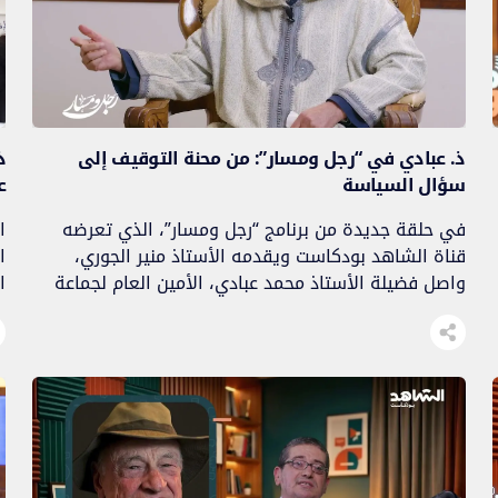
ذ. عبادي في “رجل ومسار”: من محنة التوقيف إلى
ذ
سؤال السياسة
ع
في حلقة جديدة من برنامج “رجل ومسار”، الذي تعرضه
ا
قناة الشاهد بودكاست ويقدمه الأستاذ منير الجوري،
ا
واصل فضيلة الأستاذ محمد عبادي، الأمين العام لجماعة
ا
العدل والإحسان، استعادة محطات من مساره الدعوي
ن
والتنظيمي، متوقفا عند مرحلة ما بعد اعتقال أعضاء
م
مجلس الإرشاد مطلع سنة 1990، وما تلاها من توقيف عن
ا
العمل، ثم عند قضايا التربية الأسرية، […]
ج
]