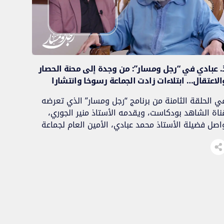
. عبادي في “رجل ومسار”: من وجدة إلى محنة الحصار
الاعتقال… ابتلاءات زادت الجماعة رسوخا وانتشارا
ي الحلقة الثامنة من برنامج “رجل ومسار” الذي تعرضه
ناة الشاهد بودكاست، ويقدمه الأستاذ منير الجوري،
اصل فضيلة الأستاذ محمد عبادي، الأمين العام لجماعة
لعدل والإحسان، بسط محطات من مساره الدعوي
التنظيمي، متوقفا هذه المرة عند مرحلة انتقاله إلى
مدينة وجدة سنة 1987، وما رافقها من توسع دعوي
تنظيمي للجماعة في المنطقة الشرقية، ثم ما […]