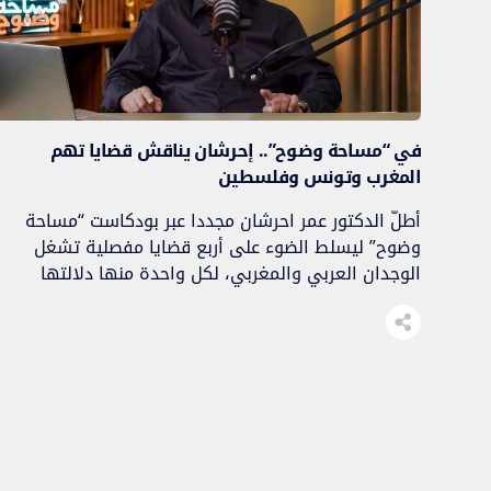
في “مساحة وضوح”.. إحرشان يناقش قضايا تهم
المغرب وتونس وفلسطين
أطلّ الدكتور عمر احرشان مجددا عبر بودكاست “مساحة
وضوح” ليسلط الضوء على أربع قضايا مفصلية تشغل
الوجدان العربي والمغربي، لكل واحدة منها دلالتها
السياسية والحقوقية والإنسانية، حيث تنوعت محاور
الحلقة بين أخلاقيات المقاومة في غزة، ومآلات الانتقال
الديمقراطي في تونس، وذاكرة “شهداء الكومير” في
المغرب، ومعضلة القوانين التنظيمية المعطلة للدستور.
فلسطين: وجه المقاومة الإنساني مقابل […]