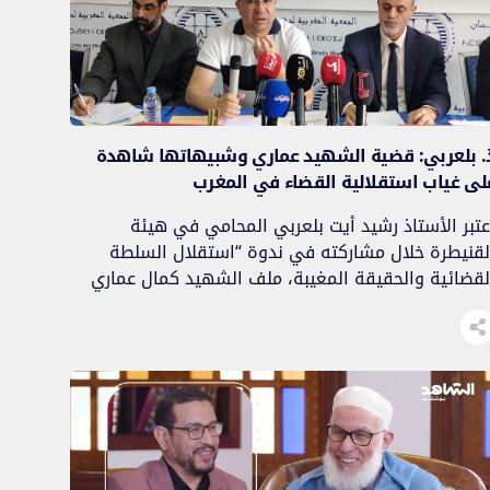
. بلعربي: قضية الشهيد عماري وشبيهاتها شاهدة
لى غياب استقلالية القضاء في المغرب
عتبر الأستاذ رشيد أيت بلعربي المحامي في هيئة
لقنيطرة خلال مشاركته في ندوة “استقلال السلطة
لقضائية والحقيقة المغيبة، ملف الشهيد كمال عماري
موذجا” أن قضية الشهيد كمال عماري شاهدة، مثلها
ثل القضايا السياسية الشبيهة بها، على غياب استقلالية
لقضاء في المغرب، وتكريس سياسة الإفلات من العقاب.
اء ذلك خلال مداخلته في الندوة التي نظمتها جمعية
[…