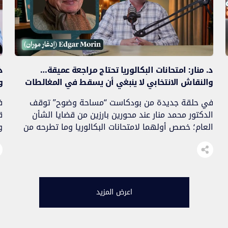
د. منار: امتحانات البكالوريا تحتاج مراجعة عميقة…
ذ
والنقاش الانتخابي لا ينبغي أن يسقط في المغالطات
و
في حلقة جديدة من بودكاست “مساحة وضوح” توقف
ف
الدكتور محمد منار عند محورين بارزين من قضايا الشأن
ق
العام؛ خصص أولهما لامتحانات البكالوريا وما تطرحه من
و
أسئلة حول نظام التقويم، والغش، وتكافؤ الفرص،
ا
وإصلاح التعليم، بينما تناول في المحور الثاني مستجدات
و
انتخابات 23 شتنبر 2026، وما يرافقها من نقاش سياسي
بين الداعين إلى المشاركة والداعين إلى […]
و
اعرض المزيد