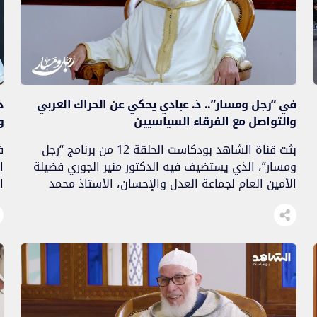
في “رجل ومسار”.. ذ. عبادي يحكي عن الحراك العربي
ذ
والتواصل مع الفرقاء السياسيين
و
بثت قناة الشاهد بودكاست الحلقة 12 من برنامج “رجل
ف
ومسار”، الذي يستضيف فيه الدكتور منير الجوري فضيلة
ا
الأمين العام لجماعة العدل والإحسان، الأستاذ محمد
ا
عبادي. وبعد أن تحدث في الحلقات السابقة عن مساره
ا
الشخصي، وبعض مواقفه من الأحداث والقضايا التي
ع
طرحت خلال حياته، وعن مساره الحركي والدعوي
والسياسي، توقف في هذه الحلقة عند الأحداث التي […]
ع
]