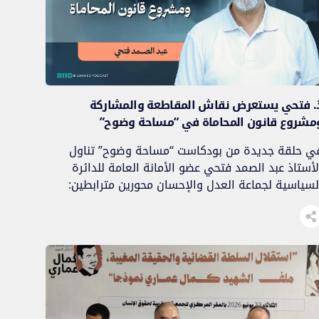
. فتحي يستعرض نقاش المقاطعة والمشاركة
مشروع قانون المحاماة في “مساحة وضوح”
ي حلقة جديدة من بودكاست “مساحة وضوح” تناول
لأستاذ عبد الصمد فتحي عضو الأمانة العامة للدائرة
لسياسية لجماعة العدل والإحسان محورين مترابطين:
لأول يتعلق بالنقاش الذي أثاره تصريح الأستاذ محمد
بادي حول نصيحة جماعة العدل والإحسان لحزب العدالة
والتنمية بعدم المشاركة في حكومة 2011، ورد الأستاذ
بد الإله بنكيران عليه؛ والثاني يتعلق بحقيقة دولة الحق
[…