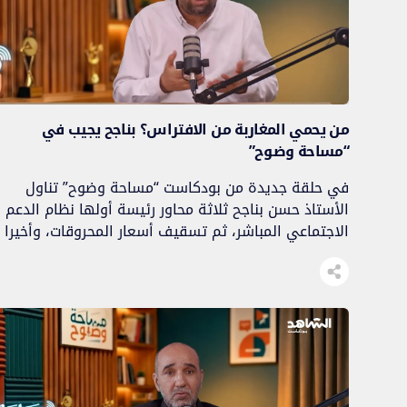
من يحمي المغاربة من الافتراس؟ بناجح يجيب في
“مساحة وضوح”
في حلقة جديدة من بودكاست “مساحة وضوح” تناول
الأستاذ حسن بناجح ثلاثة محاور رئيسة أولها نظام الدعم
الاجتماعي المباشر، ثم تسقيف أسعار المحروقات، وأخيرا
علاقة كرة القدم بالمونديال والتوظيف السياسي
للرياضة. نظام الدعم الاجتماعي المباشر.. بين “الحق”
و”الإعانة“ في المحور الأول، ناقش عضو الأمانة العامة
للدائرة السياسية نظام الدعم الاجتماعي المباشر الذي
أُحدث بموجب القانون […]