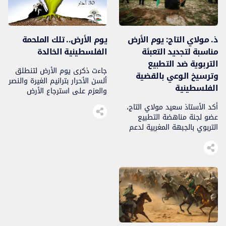
الميلادي. لقد لعب هذا التيار
الخالد. وهكذا، نظمت السكرتارية
دورا رياديا في الدعاية للمشروع
الوطنية وقفة أمام البرلمان
الصهيوني العالمي، […]
بالعاصمة […]
ذ. مولاي التاج: يوم الأرض
يوم الأرض.. تلك الملحمة
مناسبة لتجديد التعبئة
الفلسطينية الخالدة
التربوية ضد التطبيع
جاءت ذكرى يوم الأرض لتنطلق
وترسيخ الوعي بالقضية
ألسن الأحرار بترانيم الغيرة والنصر
الفلسطينية
والعزم على استرجاع الأرض
وعودة فلسطينيي الشتات،
أكد الأستاذ سعيد مولاي التاج،
وينفضح زور وبهتان الساسة
عضو لجنة مناهضة التطبيع
والكبراء..
التربوي بالجبهة المغربية لدعم
فلسطين ومناهضة التطبيع، أن
تخليد يوم الأرض الفلسطيني
يشكل محطة نضالية متجددة
لتعبئة الأسرة التعليمية وتعزيز
حضور القضية الفلسطينية داخل
الفضاءات التربوية، باعتبارها
قضية تحرر وطني وإنساني
تتطلب مواصلة التعريف بتاريخها
ونضالات شعبها في مواجهة