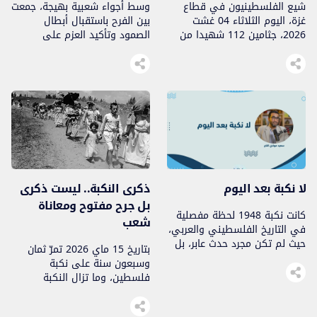
شيع الفلسطينيون في قطاع
وسط أجواء شعبية بهيجة، جمعت
غزة، اليوم الثلاثاء 04 غشت
بين الفرح باستقبال أبطال
2026، جثامين 112 شهيدا من
الصمود وتأكيد العزم على
عائلتي أبو شريعة والحساينة،
مواصلة الطريق، استقبلت حشود
في جنازة جماعية وُصفت بأنها
شعبية كبيرة وبحضور فاعلين
من أكبر الجنازات التي شهدها
مدنيين وسياسيين ومناصرين
القطاع منذ اندلاع الحرب. مجزرة
للقضية الفلسطينية، ممثلي
الصبرة.. وداع مؤجل لضحايا بقوا
الشعب المغربي الشجعان في
تحت الركام وتعود الجثامين إلى
الأسطول العالمي لكسر الحصار
ضحايا مجزرة حي الصبرة بمدينة
عن غزة، الذين حلوا هذه الليلة
غزة، التي ارتكبها جيش الاحتلال
في مطار الدار البيضاء. فعاليات
الصهيوني في […]
الاستقبال التي نظمتها الجبهة
المغربية لدعم فلسطين
لا نكبة بعد اليوم
ذكرى النكبة.. ليست ذكرى
ومناهضة التطبيع […]
بل جرح مفتوح ومعاناة
كانت نكبة 1948 لحظة مفصلية
شعب
في التاريخ الفلسطيني والعربي،
حيث لم تكن مجرد حدث عابر، بل
بتاريخ 15 ماي 2026 تمرّ ثمان
بداية لمسار طويل من التهجير
وسبعون سنة على نكبة
والاقتلاع وفقدان الأرض
فلسطين، وما تزال النكبة
والهوية، فمنذ ذلك الحين، ظل
مستمرة بأشكال أكثر قسوة
الشعب الفلسطيني يعيش حالة
ووحشية. لم تعد النكبة حدثاً
من الصراع المفتوح، تتجدد