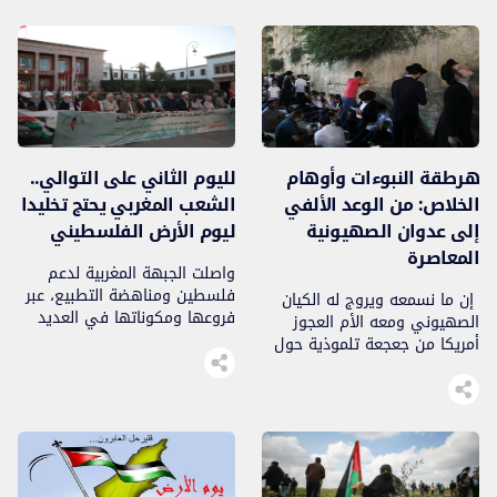
مؤرخاً في ذاكرة الفلسطينيين
فصوله عبر الحروب والانتفاضات،
والأحرار فقط، بل صارت عنواناً
وتتشكل ملامحه وفق موازين
دائمًا لمأساة شعب فلسطين،
القوى الإقليمية والدولية. 1/
يعاقب لأنه تمسّك بحقه، ولجريمة
السياق التاريخي للنكبة جاءت
استعمارية تتجدد كل يوم تحت
النكبة نتيجة […]
سمع العالم وبصره بمختلف
هيآته ومؤسساته. ثمانية
وسبعون عامًا […]
هرطقة النبوءات وأوهام
لليوم الثاني على التوالي..
الخلاص: من الوعد الألفي
الشعب المغربي يحتج تخليدا
إلى عدوان الصهيونية
ليوم الأرض الفلسطيني
المعاصرة
واصلت الجبهة المغربية لدعم
فلسطين ومناهضة التطبيع، عبر
إن ما نسمعه ويروج له الكيان
فروعها ومكوناتها في العديد
الصهيوني ومعه الأم العجوز
من المدن، تنظيم أشكال رمزية
أمريكا من جعجعة تلموذية حول
تخليدا للذكرى الخمسين ليوم
المسجد الأقصى، والمخلص،
الأرض الفلسطيني، إذ نظمت
وخلاص اليهود في آخر الزمان،
عشية اليوم الإثنين 30 مارس
هو حصيلة ما صنعه التيار الديني
2026، وقفات احتجاجية تعبيرا عن
الأصولي في الحركة الصهيونية
تضامن الشعب المغربي مع
على يد الحاخامات الرواد في
الشعب الفلسطيني المحتل،
الحركة منذ القرن التاسع عشر
وتأكيدا على الحق الفلسطيني