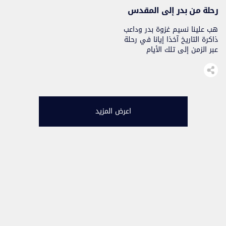
الاحتلال. وأوضح مولاي التاج،
رحلة من بدر إلى المقدس
في تصريح لبوابة […]
هب علينا نسيم غزوة بدر وداعب
ذاكرة التاريخ آخذا إيانا في رحلة
عبر الزمن إلى تلك الأيام
المشرقة للأمة الإسلامية.
نستحضر أحداث وروائع غزوة بدر،
معركة أسست لبداية انتصار الحق
على الباطل وعلو شأن الإسلام
والمسلمين. تلتها فتوحات عمت
بقاع المعمور، وسيادة للغة
اعرض المزيد
العربية، وتقدم في العلوم،
وبسط للنفوذ. وقد يسألنا سائل
عن شروط وأسباب […]