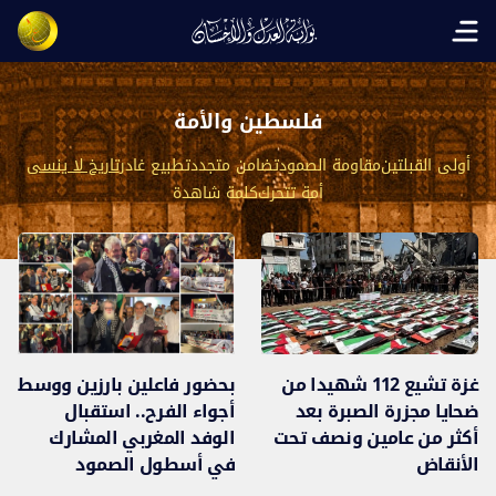
Open main menu
فلسطين والأمة
أولى القبلتين
مقاومة الصمود
تضامن متجدد
تطبيع غادر
تاريخ لا ينسى
أمة تتحرك
كلمة شاهدة
غزة تشيع 112 شهيدا من
بحضور فاعلين بارزين ووسط
ضحايا مجزرة الصبرة بعد
أجواء الفرح.. استقبال
أكثر من عامين ونصف تحت
الوفد المغربي المشارك
الأنقاض
في أسطول الصمود