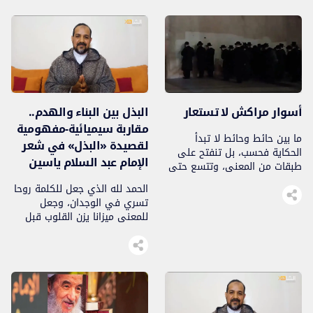
والتواصل الإنساني، فإن المتأمل
المعاصر مفهوم العمل
في التراث الإسلامي يجد أن هذا
السياسي؛ إذ غلب على طائفة
المعنى لم يكن غريبا عن بنيته
من الناس أن السياسة لا تعدو أن
الفكرية، بل كان حاضرا في أصوله
تكون مشاركة في انتخابات، أو
الكلية ومقاصده العامة.
انخراطا في حزب، أو منافسة
فالسياسة في التصور الإسلامي
على موقع من مواقع السلطة.
لا تُختزل في الحكم، ولا تنحصر
[…]
[…]
أسوار مراكش لا تستعار
البذل بين البناء والهدم..
مقاربة سيميائية-مفهومية
ما بين حائط وحائط لا تبدأ
لقصيدة «البذل» في شعر
الحكاية فحسب، بل تنفتح على
الإمام عبد السلام ياسين
طبقات من المعنى، وتتسع حتى
تغدو شبكة من الدلالات
الحمد لله الذي جعل للكلمة روحا
المتداخلة؛ كأن المكان ذاته
تسري في الوجدان، وجعل
يتحول إلى نص مفتوح، تقرؤه
للمعنى ميزانا يزن القلوب قبل
الذاكرة قبل العين، وتعيد صياغته
الأعمال، وجعل البذل سر العمران
الأسوار قبل الكلمات. هنا، عند
ومفتاح الإحسان، والصلاة
حائط باب دكالة، لا يقف الحجر
والسلام على سيدنا محمد الذي
جامدا كما قد يوحي به المشهد
نقل الإنسان من ضيق الأثرة إلى
الأول، بل يبدو كأنه […]
سعة العطاء، ومن فقر النفس
إلى غنى الإيمان، وعلى آله