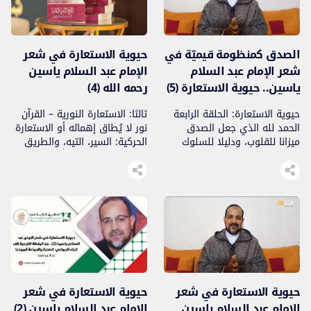
وصحبه ومن سار على درب
الإحسان إلى يوم الدين. ليس
البذل […]
الصدق كمنظومة قيميّة في
حيوية الاستعارة في شعر
شعر الإمام عبد السلام
الإمام عبد السلام ياسين
ياسين.. حيوية الاستعارة (5)
رحمه الله (4)
حيوية الاستعارة: الحلقة الرابعة
ثالثا: الاستعارة النورية – القرآن
الحمد لله الذي جعل الصدق
نور لا يُطاق إهماله أو الاستعارة
ميزانا للقلوب، ودليلا للسلوك
الحركية: السير، التيه، والطريق
في الدنيا والآخرة، وأشهد أن لا
يقول الإمام رحمه الله: جاءك
إله إلا الله وحده لا شريك له.
النور فانتَحَيْتَ ظلاماً دامسا يائساً
والصلاة والسلام على سيدنا
بَئيساً سَكنته فالنور هنا ليس
محمد، سيد الصادقين، الذي علّم
مجرد إشراق طارئ، بل نداء فطرة
الناس طريق الحق، وجعل الصدق
استُدعيت، ووحي باشر القلب
شعاعا ينير دروب المؤمنين، وعلى
فأيقظه. ذلك أن الفطرة الطاهرة
آله وصحبه أجمعين. في إطار
النظيفة متأصلة في الإنسان،
المنظومة الوعظية، يقدّم الإمام
مولودة معه، فإذا اجتمع للمؤمن
عبد […]
نور […]
حيوية الاستعارة في شعر
حيوية الاستعارة في شعر
الإمام عبد السلام ياسين
الإمام عبد السلام ياسين (2)