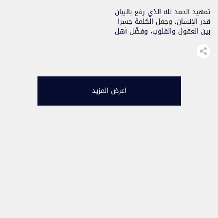
تمهيد الحمد لله الذي رفع بالبيان
قدر الإنسان، وجعل الكلمة جسرا
بين العقول والقلوب، وفضّل أهل
العلم درجات، والصلاة والسلام
على سيدنا محمد أفصح العرب
لسانا، وأبلغهم بيانا، وعلى آله
وصحبه ومن تبعهم بإحسان إلى
يوم الدين. إنّ البلاغة العربية
ليست صناعة لغوية فحسب، بل
اعرض المزيد
هي علم يعيد تشكيل الوعي
ويُربي الذوق ويسهم في بناء
[…]