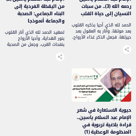
رحمه الله (3).. من سبات
من اليقظة الفردية إلى
النسيان إلى حياة القلب
البناء الجماعي: الصحبة
والجماعة أنموذجا
الحمد لله الذي أحيا بذكره القلوب
بعد موتها، وأنار به العقول بعد
تمهيد الحمد لله الذي أنار القلوب
حيرتها، فجعل الذكر غذاء الأرواح،
بنور الهداية، وأحيا الأرواح
وعدّة السالكين، والصلاة
بنفحات القرب، وجعل من الصحبة
والسلام على سيد الذاكرين،
الصالحة سلّما للترقي في مدارج
وإمام المجاهدين الشاكرين، نبينا
الإيمان، ومن الجماعة المؤمنة
محمد، وعلى آله وصحبه، ومن
حصنا لحفظ الدين وتثبيت اليقين.
سار على نهجه إلى يوم الدين.
وصلى الله وسلم وبارك على
يُقيم الإمام عبد السلام ياسين
سيدنا محمد، الذي ربّى بالصحبة
رحمه الله مفهوم الذكر في قلب
قبل المقال، وبالمخالطة قبل
مشروعه التربوي والجهادي، لا
الخطاب، فكانت مجالسه مدارس،
بوصفه […]
وكانت معيته حياة للقلوب قبل أن
تكون صحبة […]
حيوية الاستعارة في شعر
الإمام عبد السلام ياسين..
قراءة بلاغية تربوية في
المنظومة الوعظية (1)