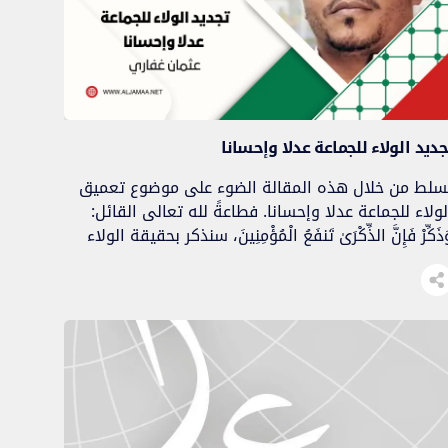
جديد الولاء للجماعة عدلا وإحسانا
سلط من خلال هذه المقالة الضوء على موضوع تعميق
لولاء للجماعة عدلا وإحسانا. فطاعةً لله تعالى القائل:
ذَكِّرْ فَإِنَّ الذِّكْرَىٰ تَنفَعُ الْمُؤْمِنِينَ، سنذكر بحقيقة الولاء
لجماعة. وتعرضاً لموعود رسول الله صلى الله عليه وسلم
لقائل: “مَن جاءَه الموتُ وهو يَطلُبُ العِلمَ لِيُحيِيَ به
لإسلامَ، كان بيْنَه وبيْنَ الأنبياءِ في الجَنَّةِ دَرجةٌ واحدةٌ”،
نتذاكر سبل تجديد […]