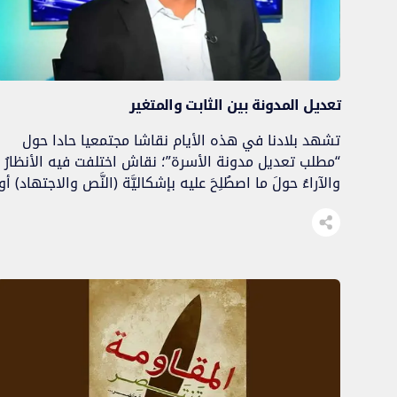
تعديل المدونة بين الثابت والمتغير
تشهد بلادنا في هذه الأيام نقاشا مجتمعيا حادا حول
“مطلب تعديل مدونة الأسرة”؛ نقاش اختلفت فيه الأنظارُ
والآراءُ حولَ ما اصطُلِحَ عليه بإشكاليَّة (النَّص والاجتهاد) أو
(الثابتُ والمتغيِّرُ). ولأن المقام لا يسمح بتناول هذه
الإشكاليَّةِ ضِمنَ تصوُّرٍ واضح لمعرفةِ أحكامِ الأسرةِ الثَّابتةِ
مِنَ المتغيِّرَةِ، فإني أكتفي في هذه العجالة بالإشارة إلى
بعض المقدمات التي إن […]