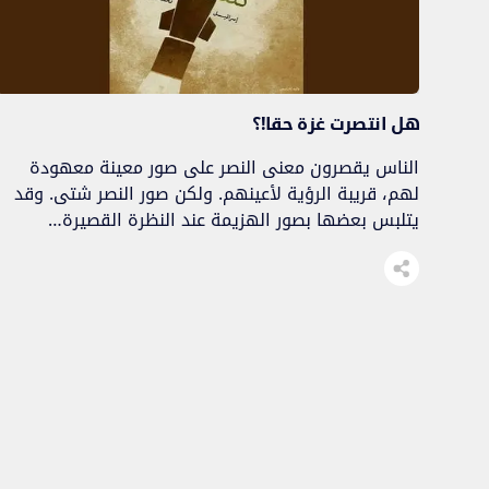
هل انتصرت غزة حقا!؟
الناس يقصرون معنى النصر على صور معينة معهودة
لهم، قريبة الرؤية لأعينهم. ولكن صور النصر شتى. وقد
يتلبس بعضها بصور الهزيمة عند النظرة القصيرة…