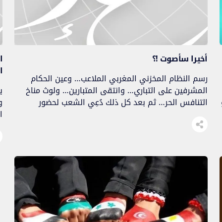
أخيرا سأصوت !؟
ا
ا
رسم النظام المخزني المغربي الملاعب… وعين الحكام
المشرفين على التباري… وانتقى المتبارين… ولوث مناخ
ي
التنافس الحر… ثم بعد كل ذلك دُعِي الشعب لحضور
و
المباريات تأثيثا للفضاء…
ا