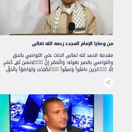
من وصايا الإمام المجدد رحمه الله تعالى
مقدمة الحمد لله تعالى الحاث على التواصي بالحق
والتواصي بالصبر بقوله: وَالْعَصْرِ إِنَّ اَ۬لِانسَٰنَ لَفِے خُسْرٍ.
اِلَّا اَ۬لذِينَ ءَامَنُواْ وَعَمِلُواْ اُ۬لصَّٰلِحَٰتِ وَتَوَاصَوْاْ بِالْحَقِّ.
وَتَوَاصَوْاْ بِالصَّبْرِ [سورة العصر]. والصلاة والسلام الأتمان
الأكملان على الناصح الأمين، الحاض لكل مسلم على
التعجيل بكتابة وصيته، حين قال فيما صح عنه: “ما حَقُّ
امْرِئٍ مُسْلِمٍ، له شيءٌ يُرِيدُ أَنْ يُوصِيَ […]