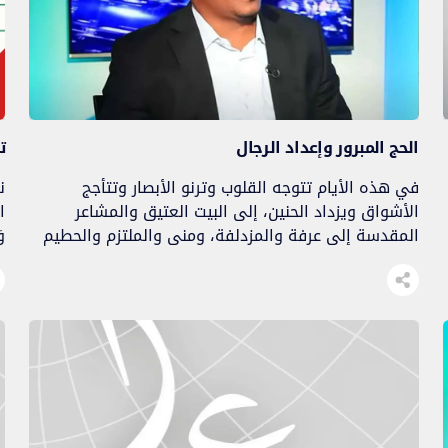
الحج المبرور وإعداد الرجال
ت
في هذه الأيام تتوجه القلوب وترنو الأبصار وتتأجج
ن
الأشواق ويزداد الحنين، إلى البيت العتيق والمشاعر
ا
المقدسة إلى عرفة والمزدلفة، ومنى والملتزم والحطيم
وَ
وزمزم، إنها المشاعر التي حركت المشاعر فنطق وجدان
ل
الشاعر: أشـواقنا نحــــو الحجـاز تطـلعــت *** كحنين مغترب
ا
إلى الأوطـان إن الطيور وإن قصصت جناحها *** تسمو
ا
بفطرتها إلى الطيـرانب فالحج فضائل ونوائل، ومثوبات
س
ومكارم، […]