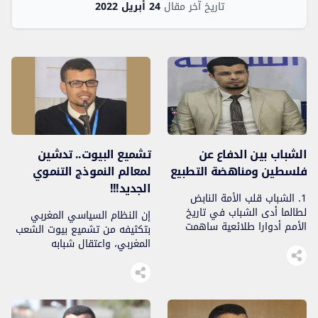
تاريخ آخر مقال
24 أبريل 2022
الشباب بين الدفاع عن
تشميع البيوت.. تدشين
فلسطين ومناهضة التطبيع
لمعالم النموذج التنموي
الجديد!!!
1. الشباب قلب الأمة النابض
لطالما أدى الشباب في تاريخ
إن النظام السياسي المغربي
الأمم أدوارا طلائعية ساهمت
بتكثيفه من تشميع بيوت الشعب
في تحقيق انتصارات تاريخية،
المغربي، واعتقال شبابه
فالشباب مرحلة عمرية تتميز
وتهشيم رؤوس أطره، والإسهام
بالفتوة والقوة والعطاء غير
في إجبار هجرة أدمغته، يكون
المحدود، كما يعتبر مستقبل أي
بذلك قد وضع نفسه خارج نطاق
أمة لكونه العنصر الضامن
القوانين الوطنية والمواثيق
للاستمرارية والحامل مشعل
الدولية…