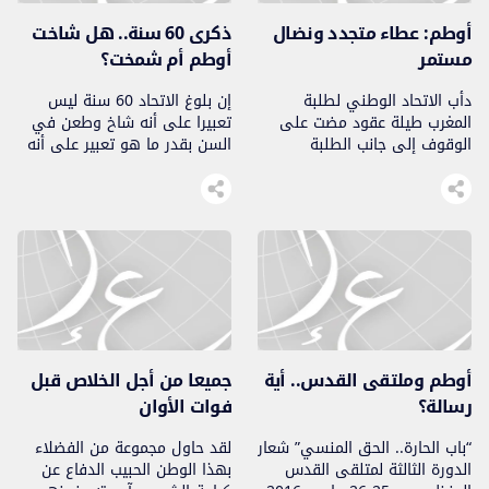
أوطم: عطاء متجدد ونضال
ذكرى 60 سنة.. هل شاخت
مستمر
أوطم أم شمخت؟
دأب الاتحاد الوطني لطلبة
إن بلوغ الاتحاد 60 سنة ليس
المغرب طيلة عقود مضت على
تعبيرا على أنه شاخ وطعن في
الوقوف إلى جانب الطلبة
السن بقدر ما هو تعبير على أنه
وخدمتهم، نظرا لروح المسؤولية
بلغ رشده وأشده واكتسب تجربة
التي يحملها على عاتقه…
كبيرة…
أوطم وملتقى القدس.. أية
جميعا من أجل الخلاص قبل
رسالة؟
فوات الأوان
“باب الحارة.. الحق المنسي” شعار
لقد حاول مجموعة من الفضلاء
الدورة الثالثة لمتلقى القدس
بهذا الوطن الحبيب الدفاع عن