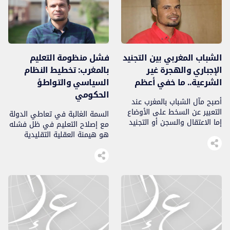
التنمية والازدهار وحماية
الأوطان. لذلك فأي أمة لا شباب
لها فلا مستقبل لها وهي أمة
عجوز وعقيمة، […]
الشباب المغربي بين التجنيد
فشل منظومة التعليم
الإجباري والهجرة غير
بالمغرب: تخطيط النظام
الشرعية.. ما خفي أعظم
السياسي والتواطؤ
الحكومي
أصبح مآل الشباب بالمغرب عند
التعبير عن السخط على الأوضاع
السمة الغالبة في تعاطي الدولة
إما الاعتقال والسجن أو التجنيد
مع إصلاح التعليم في ظل فشله
الإجباري والعقوبة الحبسية لمن
هو هيمنة العقلية التقليدية
توفرت فيه الشروط ورفض، أو
وغياب الإرادة السياسية الحقيقية
التهجير الاجباري عبر قوارب
مع تعنت ممنهج لتشتيت الأسرة
الموت…
التعليمية وتخريب الجامعة
والمدرسة من قيمها الانسانية
حتى تصبح خزانا لتخريج شباب
مفرغ من المعرفة…