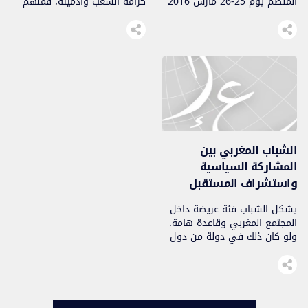
المنظم يوم 25-26 مارس 2016
كرامة الشعب وآدميته، فمنهم
بجامعة عين الشق الدار البيضاء،
من قضى نحبه ومنهم من ينتظر
الالتفاتة إلى باب الحارة في هذا
وما بدلوا تبديلا، ضحوا بالغالي
الملتقى ليس بغرض النقش على
والنفيس فداء للوطن باعوا
تاريخ دور المغاربة في الدفاع عن
حياتهم ليحيى الوطن، وهم
القدس فقط..
كالكبريت الأحمر لا تكاد تجد راحلة
في المئة، هكذا هم في
التاريخ..
الشباب المغربي بين
المشاركة السياسية
واستشراف المستقبل
يشكل الشباب فئة عريضة داخل
المجتمع المغربي وقاعدة هامة.
ولو كان ذلك في دولة من دول
القارة العجوز لجعلت لذلك عيدا
يحتفى به..