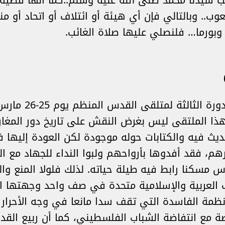
ب سيدنا محمد صلى الله عليه وسلم..كما أنها قضية 
.. وبالتالي فإن أي هيئة أو ائتلاف أو اتحاد أو 
بورما… فلنصلي عليها صلاة الغائب.
في هذا الملتقى ليس بغرض النقش على تاريخ دور المغ
يث فيه والكتابات حوله موجودة لكن العودة إليها 
م، فقد أفدوها بأرواحهم ولبوا النداء للجهاد مع ال
كنا رابط فيه طيلة حياته. لذلك فلولا المنع والحص
وب العربية والإسلامية متحدة في صف واحد وجهتها 
ظمة الفاسدة التي تقف سدا مانعا في وجه الأحرار 
 مع انتفاضة الشباب الفلسطيني، كما أن ربيع القدس