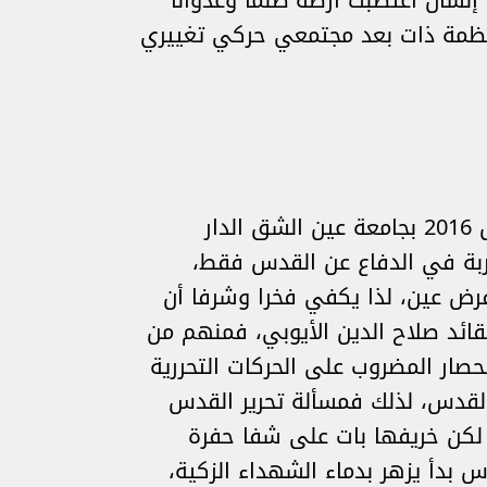
إنسان اغتصبت أرضه ظلما وعدوانا
منظمة ذات بعد مجتمعي حركي تغييري
شعار الدورة الثالثة لمتلقى القدس المنظم يوم 25-26 مارس 2016 بجامعة عين الشق الدار
اربة في الدفاع عن القدس فقط،
فرض عين، لذا يكفي فخرا وشرفا أن
قائد صلاح الدين الأيوبي، فمنهم من
ار المضروب على الحركات التحررية
القدس، لذلك فمسألة تحرير القدس
لكن خريفها بات على شفا حفرة
 بدأ يزهر بدماء الشهداء الزكية،