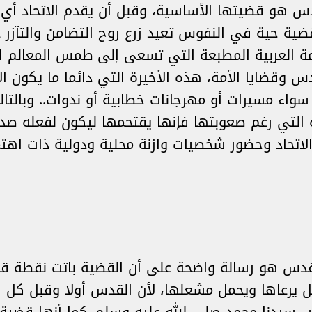
دس هو قضيتها الأساسية، وقبل أن يقدم الاتحاد أي 
 قضية حية في النفوس تعيد زرع روح التضامن والتآزر
 العربية المطبعة التي تسعى إلى طمس المعالم الإ
 وقضايا الأمة، هذه الأخيرة التي دائما ما يكون ال
واء مسيرات أو مهرجانات خطابية أو ندوات.. وبالتال
 التي رغم صعوبتها فإنها يقتحمها ليكون لفعله صدى
الاتحاد وحضور شخصيات وازنة محلية ودولية ذات اه
قدس هو رسالة واضحة على أن القضية باتت نقطة قا
يل يرعاها ويحمل مشعلها، لأن القدس أولا وقبل كل