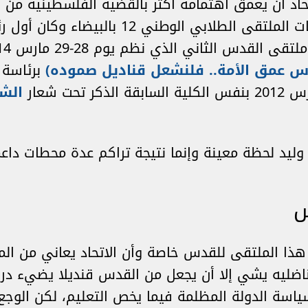
اد أن يعمق اهتمامه أكثر بالقضية الفلسطينية من 
المغربية لنصرة قضايا الأمة في فعاليات الملت
س عمق الأمة.. فلنشعل قناديل صموده)
برئاسة 
الشع
ليد لحظة معينة وإنما نتيجة تراكم عدة محطات داعم
س
ذا الملتقى للقدس خاصة وأن الاتحاد يعاني من المنع
 مناضليه يشي إلا أن يجعل من القدس قنديلا يضيء د
اسة الدولة المظلمة فيما يخص التعليم، لكن الوجع ا