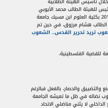
خلال تأسيس الهيئة الطلابية
قى الطلابي الوطني 12 بالبيضاء وكان أول رئيس للهيئة الطالب محمد الأيوبي
(لبغيل)، وتم تجديد مكتب الهيئة في ملتقى القدس الثاني الذي نظم يوم 28-29 مارس 2014 بكلية العلوم ابن مسيك جامعة
الطالب هشام مرزوق، في حين تم
وب تريد تحرير القدس.. الشعوب
ة للقضية الفلسطينية.
 والتضييق والحصار، بالفعل فبالرغم
روب نضاله في ظل ما تعيشه الجامعة
لداخلي لا يثني مناضلي الاتحاد