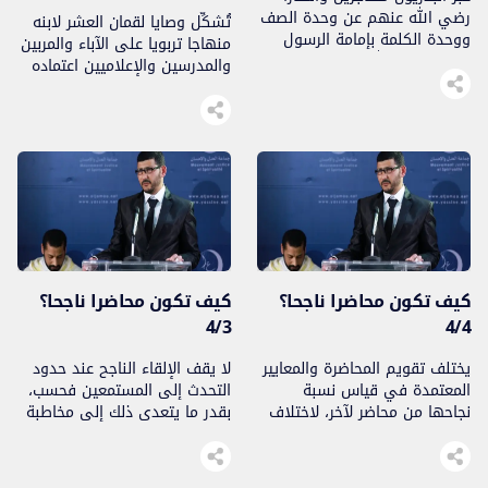
رضي الله عنهم عن وحدة الصف
تُشكِّل وصايا لقمان العشر لابنه
ووحدة الكلمة بإمامة الرسول
منهاجا تربويا على الآباء والمربين
القائد صلى الله عليه وسلم…
والمدرسين والإعلاميين اعتماده
في تربية الأطفال…
كيف تكون محاضرا ناجحا؟
كيف تكون محاضرا ناجحا؟
4/3
4/4
يختلف تقويم المحاضرة والمعايير
لا يقف الإلقاء الناجح عند حدود
المعتمدة في قياس نسبة
التحدث إلى المستمعين فحسب،
نجاحها من محاضر لآخر، لاختلاف
بقدر ما يتعدى ذلك إلى مخاطبة
زوايا النظر ومآخذ الإعجاب…
عقولهم والنفاذ إلى قلوبهم من
خلال حسن عرض الموضوع
بتوظيف العقل والجسد