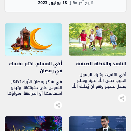
تاريخ آخر مقال
18 يوليوز 2023
التلميذ والعطلة الصيفية
أخي المسلم، اختبر نفسك
في رمضان
أخي التلميذ، بشَرك الرسول
الحبيب صلى الله عليه وسلم
في شهر رمضان الأبرك تظهر
بفضل عظيم وهو أن يُظلَك الله
النفوس على حقيقتها، وتبدو
تحت ظله يوم لا ظل إلا ظله، إن
استقامتها أو انحرافها، سواؤها
كنت شابا نشأ في عبادة الله..
أو اعوجاجها، صفاؤها أو كدرها،
فهو مرآة يرى كل إنسان فيها
نفسه..