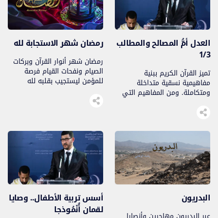
العدل أمُّ المصالح والمطالب
رمضان شهر الاستجابة لله
1/3
رمضان شهر أنوار القرآن وبركات
الصيام ونفحات القيام فرصة
تميز القرآن الكريم ببنية
للمؤمن ليستجيب بقلبه لله
مفاهيمية نسقية متداخلة
تعالى، فيحيى أحوالا قلبية سنية
ومتكاملة. ومن المفاهيم التي
عاشها الرسول..
حفل بها مفهوم العدل الذي ورد
في مواضع عدة بصيغ مختلفة
فعلية واسمية، وجعله الله
تعالى مقصد إنزال الكتب وإرسال
الرسل عليهم الصلاة والسلام
ليقيموه في حياة الناس، ويبلغوا
رسالات الله، فيكونوا بهذا الجمع
قُدوة وإِسوة حسنة لرُوَّاد الدعوة
والإصلاح في كل زمان ومكان.
[…]
البدريون
أسس تربية الأطفال.. وصايا
لقمان أُنْمُوذجا
عبر البدريون مهاجرين وأنصارا