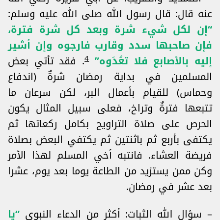
عنه قال: قال رسول الله صلى الله عليه وسلم:
“إن لكل شيء شرة وبعد كل شرة فترة،
فإن صاحبها سدد وقارب فارجوه وإن أشير
4
إليه بالأصابع فلا تعُدَوه”
. فقد تأتي بعض
المسلمين في بداية رمضان شرةٌ (اندفاع
وحماس) للقيام بأعمال البر، لكن سرعان ما
تتبعها فترةٌ وتراخ، فعلى سبيل المثال يكون
الحرص على صلاة التراويح بكامل ركعاتها ثم
يكتفى بأربع ثم باثنتين ثم يكتفي البعض بصلاة
فريضة العشاء. فانتبه أخي المسلم لهذا الأمر
وكن ممن يستزيد من الطاعة يوما بعد يوم، عشرا
بعد عشر في رمضان.
– سؤال الله الثبات: أكثر من الدعاء النبوي
“يا