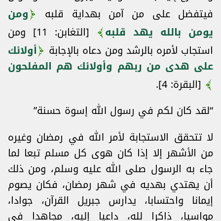
فيتفضل على من آمن بهداية قلبه
ومن
يومن بالله يهد قلبه
[التغابن: 11] ومن
استجاب لأمره بالرشد ومن دعاه بالإجابة
أولائك
على هدى من ربهم وأولائك هم المفلحون
[البقرة: 4].
“لقد كان لكم في رسول الله إسوة حسنة”
لا تتحقق الاستجابة لأمر الله في رمضان وغيره
من الأشهر إلا إذا كان هوى كل مسلم تبعا لما
جاء به الرسول صلى الله عليه وسلم، ومن ذلك
أن يهتدي بهديه في شهر رمضان، فكان يصوم
إيمانا واحتسابا، يدارس جبريل القرآن، جوادا،
مواسيا، ذاكرا لله، داعيا إليه، مجاهدا في