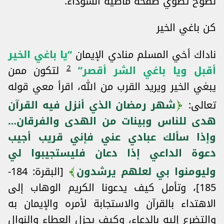
نصوح تطوي صفحة ماضيه السوداء.
كن باغي الخير
ناداك أخي المسلم منادي الإيمان
“يا باغي الخير
2
أقبل ويا باغي الشر أقصر”
لتكون ممن
يبغي الخير ويريد القرب من الله، اقرأ معي قوله
تعالى:
شهر رمضان الذي أنزل فيه القرآن
هدى للناس وبينات من الهدى والفرقان…
وإذا سألك عبادي عني فإني قريب أجيب
دعوة الداعي إذا دعان فليستجيبوا لي
وليومنوا بي لعلهم يرشدون
[البقرة: 184-
185]، وتأمل كيف يدعونا الكريم الوهاب إلى
الاهتداء بالقرآن والاستجابة لأمره والإيمان به
والتضرع إليه بالدعاء، وكيف يجزل العطاء والنوال