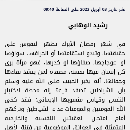
نشر بتاريخ
03 أبريل 2023 على الساعة 09:40
رشيد الوهابي
في شهر رمضان الأبرك تظهر النفوس على
حقيقتها، وتبدو استقامتها أو انحرافها، سواؤها
أو اعوجاجها، صفاؤها أو كدرها، فهو مرآة يرى
كل إنسان فيها نفسه، مصفاة لمن ينشد نقاءها
وجمالها. ألم يخبر الحبيب صلى الله عليه وسلم
بأن الشياطين تصفد فيه؟ إنه محطة لاختبار
النفس وقياس منسوبها الإيماني؛ فقد كفى
الله المومنين والمومنات عداء الشياطين وتركهم
أمام امتحان العقبتين النفسية والخارجية
المتمثلة في العوائق الموضوعية من فتنة الأهل