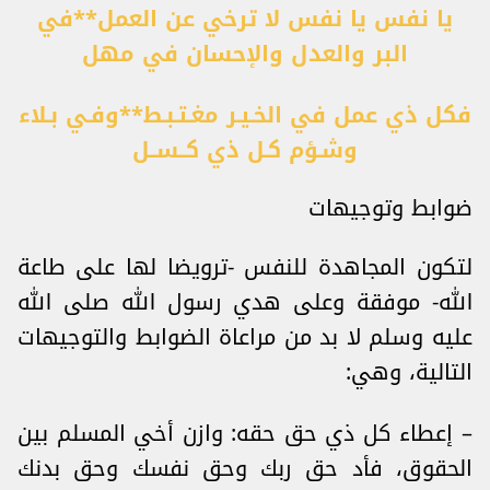
يا نفس يا نفس لا ترخي عن العمل**في
البر والعدل والإحسان في مهل
فكل ذي عمل في الخـيـر مغـتـبـط**وفـي بـلاء
وشـؤم كـل ذي كــســل
ضوابط وتوجيهات
لتكون المجاهدة للنفس -ترويضا لها على طاعة
الله- موفقة وعلى هدي رسول الله صلى الله
عليه وسلم لا بد من مراعاة الضوابط والتوجيهات
التالية، وهي:
– إعطاء كل ذي حق حقه: وازن أخي المسلم بين
الحقوق، فأد حق ربك وحق نفسك وحق بدنك