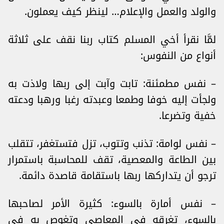
والولد والعمل والإعلام… لينظر كيف يعملون.
لمَّا نقرأ أخي المسلم كتاب ربنا نقف على ثلاثة
أنواع من النفوس:
– نفس مطمئنة: تابت وآبت إلى ربها ولاذت به
ولجأت إليه خوفا وطمعا وعبدته رغبا ورهبا ودعته
خفية وتضرعا.
– نفس لوامة: تذنب وتتوب، تزل فتستغفر، تتقلب
بين الطاعة والمعصية، تقف للمحاسبة باستمرار
ترجو أن يتداركها ربها باستقامة قاصدة دائمة.
– نفس أمارة بالسوء: كثيرة الأمر لصاحبها
بالسوء، تغرقه في المعاصي وتغوص به في