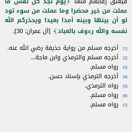
فيعتق رقابهم منها
يوم تجد كل نفس ما
عملت من خير محضرا وما عملت من سوء تود
لو أن بينها وبينه أمدا بعيدا ويحذركم الله
نفسه والله رءوف بالعباد
[آل عمران: 30].
أخرجه مسلم من رواية حذيفة رضي الله عنه.
[1]
أخرجه مسلم والترمذي وابن ماجة…
[2]
رواه مسلم.
[3]
أخرجه الترمذي بإسناد حسن.
[4]
رواه الترمذي.
[5]
رواه مسلم.
[6]
رواه مسلم.
[7]