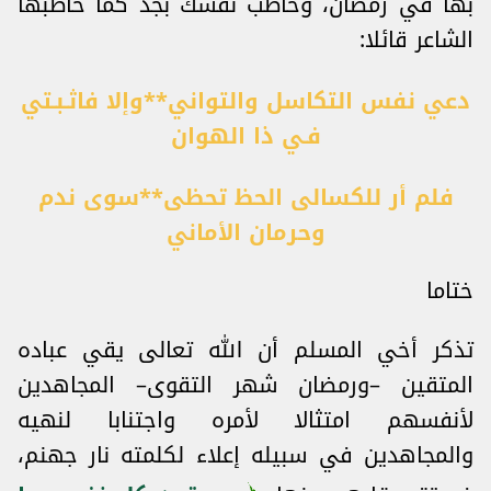
بها في رمضان، وخاطب نفسك بجد كما خاطبها
الشاعر قائلا:
دعي نفس التكاسل والتواني**وإلا فاثـبـتي
فـي ذا الهوان
فلم أر للكسالى الحظ تحظى**سوى ندم
وحرمان الأماني
ختاما
تذكر أخي المسلم أن الله تعالى يقي عباده
المتقين –ورمضان شهر التقوى– المجاهدين
لأنفسهم امتثالا لأمره واجتنابا لنهيه
والمجاهدين في سبيله إعلاء لكلمته نار جهنم،