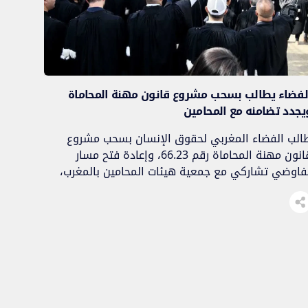
لفضاء يطالب بسحب مشروع قانون مهنة المحاماة
يجدد تضامنه مع المحامين
الب الفضاء المغربي لحقوق الإنسان بسحب مشروع
قانون مهنة المحاماة رقم 66.23، وإعادة فتح مسار
فاوضي تشاركي مع جمعية هيئات المحامين بالمغرب،
جددا تضامنه مع المحامين الذين يخوضون إضرابا شاملا
توقفا عن العمل على الصعيد الوطني احتجاجا على
ريقة إعداد المشروع. وعبر الفضاء، في بيان صادر عنه
م الأربعاء فاتح يوليوز 2026، عن قلقه إزاء […]