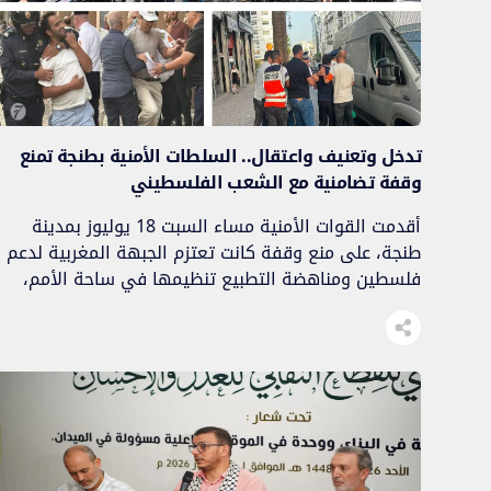
تدخل وتعنيف واعتقال.. السلطات الأمنية بطنجة تمنع
وقفة تضامنية مع الشعب الفلسطيني
أقدمت القوات الأمنية مساء السبت 18 يوليوز بمدينة
طنجة، على منع وقفة كانت تعتزم الجبهة المغربية لدعم
فلسطين ومناهضة التطبيع تنظيمها في ساحة الأمم،
وقد تميز المنع بالتعنيف والتدخل والاعتقال في مشهد
جديد يؤكد خطورة مسار التطبيع على المغرب والمغاربة،
بقدر ما يبين البون الشاسع بين اختيار الدولة المضي في
هذا المستنقع ومواصلة الشعب وقواه […]