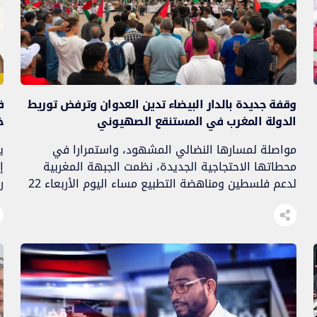
وقفة جديدة بالدار البيضاء تدين العدوان وترفض توريط
ف
الدولة المغرب في المستنقع الصهيوني
خ
مواصلة لمسارها النضالي المشهود، واستمرارا في
ي
محطاتها الاحتجاجية الجديدة، نظمت الجبهة المغربية
إ
لدعم فلسطين ومناهضة التطبيع مساء اليوم الأربعاء 22
ر
يوليوز 2026 بساحة السراغنة، وقفة احتجاجية حاشد
ت
جددت من خلالها إدانتها التامة لاستمرار المجازر في حق
ه
الأبرياء في القطاع المحاصر، وأكدت رفضها القاطع لكل
مسار التطبيع المخزني مع الصهاينة القتلة والمؤسسات
الداعمة لهم. وبعد وقفة […]