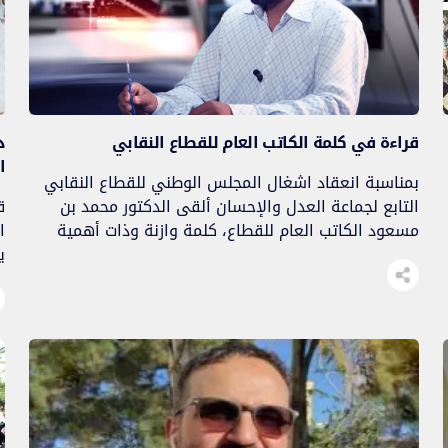
قراءة في كلمة الكاتب العام للقطاع النقابي
د
ا
بمناسبة انعقاد اشغال المجلس الوطني للقطاع النقابي
التابع لجماعة العدل والإحسان ألقى الدكتور محمد بن
ق
مسعود الكاتب العام للقطاع، كلمة وازنة وذات أهمية
ا
قصوى ويمكن اعتبارها خارطة طريق تحدد آفاق مستقبل
ي
العمل النقابي داخل الجماعة، وترسم معالم العلاقات
ف
الخارجية مع الشركاء النقابيين والاجتماعيين، وترصد
و
طبيعة التحديات وإكراهات العمل النقابي مغربيا، ونظرا
ل
لهذه الأهمية، أحببت أن […]
م
ا