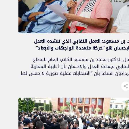
. بن مسعود: العمل النقابي الذي تنشده العدل
لإحسان هو “حركة متعددة الواجهات والأبعاد”
ال الدكتور محمد بن مسعود الكاتب العام للقطاع
لنقابي لجماعة العدل والإحسان بأن أغلبية المغاربة
زدادون اقتناعا بأن “الانتخابات عملية صورية لا معنى لها
ي بلادنا”، وأن القرارات والسياسات العمومية “فوقية”،
أن المؤسسات الوسيطة “ليست إلا أدوات تنفيذ وتنزيل
ها مهما تغيرت الوجوه والأسماء والشعارات”. بن
سعود، وفي كلمته التي ألقاها في افتتاح المجلس
لوطني […]