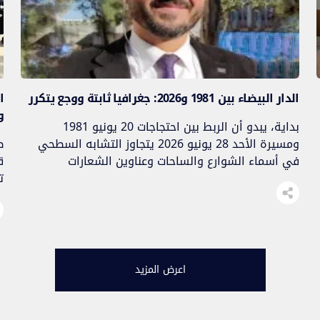
​الدار البيضاء بين 1981 و2026: جغرافيا ثابتة ووجع يتكرر
ا
و
بداية، يبدو أن الربط بين احتجاجات 20 يونيو 1981
ومسيرة الأحد 28 يونيو 2026 يتجاوز التشابه السطحي
ط
في أسماء الشوارع والساحات وعناوين الشعارات
والمطالب، إذا جرّدنا الحدثين من الأرقام والتقارير الجافة
ت
والتحليلات السياسية، ونظرنا إلى ما يحدث في الدار
م
البيضاء بعيون الناس الذين يحتجون فيها، سنجد أننا لسنا
و
أمام “إعادة للتاريخ”، بل أمام امتداد لنفس […]
ط
يو
اعرض المزيد