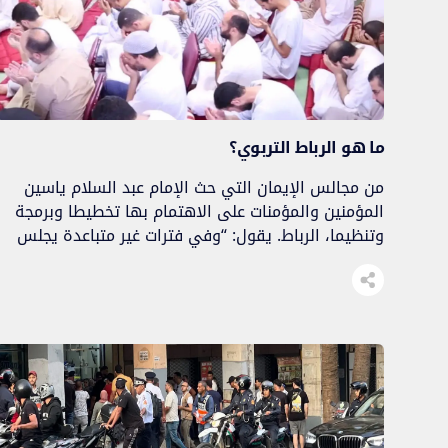
ما هو الرباط التربوي؟
من مجالس الإيمان التي حث الإمام عبد السلام ياسين
المؤمنين والمؤمنات على الاهتمام بها تخطيطا وبرمجة
وتنظيما، الرباط. يقول: “وفي فترات غير متباعدة يجلس
المؤمنون في رباط يعكفون فيه على ذكر الله عز وجل
ليتجدد الإيمان وتتقوى العزائم”. فما حقيقة الرباط؟ وما
أثره؟ – الرباط محطة إيمانية إحسانية للانجماع على الله
تعالى -بعيدا عن دواعي […]