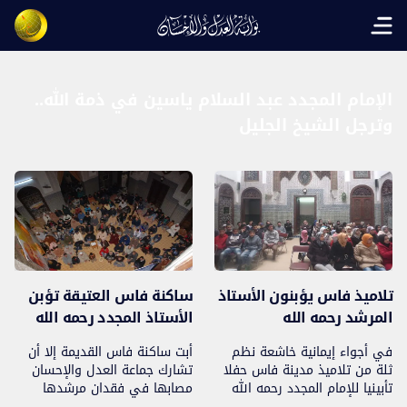
Open main menu
الإمام المجدد عبد السلام ياسين في ذمة الله..
وترجل الشيخ الجليل
تلاميذ فاس يؤبنون الأستاذ
ساكنة فاس العتيقة تؤبن
المرشد رحمه الله
الأستاذ المجدد رحمه الله
في أجواء إيمانية خاشعة نظم
أبت ساكنة فاس القديمة إلا أن
ثلة من تلاميذ مدينة فاس حفلا
تشارك جماعة العدل والإحسان
تأبينيا للإمام المجدد رحمه الله
مصابها في فقدان مرشدها
يوم الأحد 19 يناير2013، حيث
الأستاذ عبد السلام ياسين رحمه