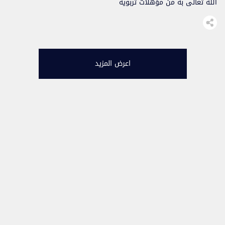
الله تعالى به من مؤهلات تربوية
وعلمية وفكرية وجهادية، نظم
تلاميذ وتلميذات مدينة برشيد،
يوم الجمعة 11/01/2013..
اعرض المزيد