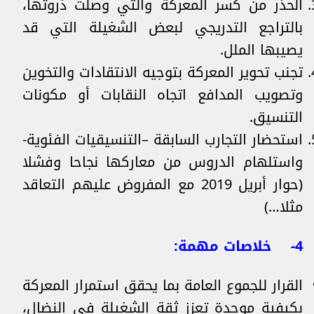
الحذر من كسر المعركة والتي وصلت ذروتها،
بالتراجع التدريجي لبعض الشغيلة التي قد
يصيبها الملل.
تجنب تحوير المعركة بتوجيه الانتقادات والتخوين
وتصويب المدافع اتجاه النقابات أو مكونات
التنسيق.
استحضار التجارب السابقة –التنسيقيات الفئوية-
واستلهام الدروس من معاركها نجاحا وفشلا
(حوار أبريل 2019 مع المفروض عليهم التعاقد
مثلا…)
4- خلاصات مهمة:
القرار للجموع العامة بما يحقق استمرار المعركة
بكيفية موحدة تعزز ثقة الشغيلة في النضال،