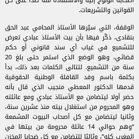
أصحابه الولوج إليه والاستفادة منه ضدا على كل
القوانين والتشريعات.
الوقفة، التي سيّرها الأستاذ المحامي عبد الحق
بنقادى، ذكّر فيها بأن بيت الأستاذ عبادي تعرض
للتشميع في غياب أي سند قانوني أو حكم
قضائي، وهو الوضع الذي استمر حتى بلغ 20
سنة من التشميع. لتتالى الكلمات بعد ذلك، بدأ
بكلمة باسم وفد القافلة الوطنية الحقوقية
قدمها الدكتور المعطي منجيب الذي قال بأنه
حضر أولا ليتضامن مع الأستاذ عبادي ومع عائلته
وهو المحروم من استغلال بيته منذ عشرين سنة،
وثانيا ليتضامن مع كل أصحاب البيوت المشمعة
“وهم حوالي 14 عائلة محرومة من بيتها في
المغرب كله”، وثالثا للتضامن مع كل ضحايا المخزن