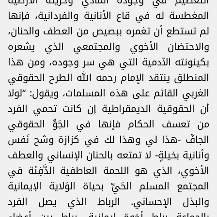
التعظيم في وجوده المادي وحريته الأرضية
المغطسة له في قاع الأنانية والفردانية، فإنها
لم تستطع أن تغمره ببصيص من العطف والحنان،
والاحتضان الأخوي والمجتمعي الذي يشعره
بكينونته الآدمية التي هي سر وجوده، ومن هذا
المنطلق ينتقد الإمام رحمه الله الطرح الحقوقي
الغربي القائم على هذه المسلمات، ويقول: “لولا
أن الحقوقية الديمقراطية إن كانت تحمي الفرد
من تعسف الحكام فإنها في الجَوِّ الحقوقي
الجافّ -هذا لي وهذا لك في كزازة وشح نَفس
وأنانية بخيلةٍ- لا تمتعه بالحنان الإنساني والعطف
الأخوي، الذي هو اللحمة العاطفية الدَّفِئة في
المجتمع المسلم الحَيِّ بحياة الوَلاية الإيمانية
والبذل الإحساني. الرباط الذي يصل الفرد