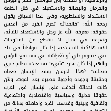
والرفاهية، أو تلفظه إلى هوامش الفقر والبؤس
والحرمان والبطالة والاستعباد في ظل أنظمة
الاستبداد والسلطوية، وفي هذا السياق يقول
رحمه الله: “فالحداثة تحرم الفرد من أقدس
حقوقه: معرفة الله عز وجل والاستعداد للقائه،
وتغرقه في سيل لا ينقطع من المنتوجات
الاستهلاكية المتجددة، إذا كان مواطناً في بلد
غني ديموقراطي أو تَغطِسُه في مستنقع البؤس
والهم إذا كان مجرد “شيء” يستعبده نظام جبري
5
متخلف“
هذا الحرمان يفقد الإنسان معناه
وحقيقة وجوده وأجوبة مصيره بعد الموت، ولأن
كانت الحداثة أغدقت على الإنسان في الغرب
حقوقا مدنية وسياسية واقتصادية واجتماعية
وثقافية وبيئية وقدست الفرد وأحاطته بهالة من