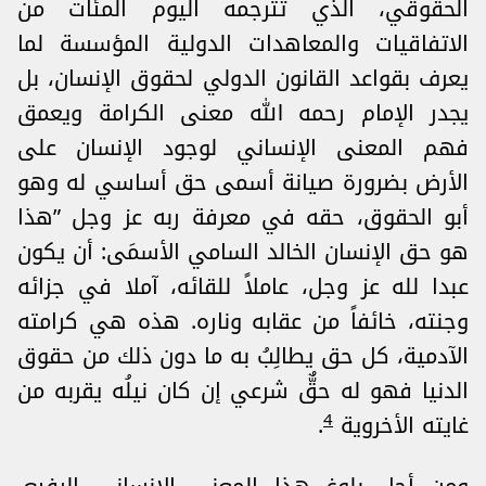
الحقوقي، الذي تترجمه اليوم المئات من
الاتفاقيات والمعاهدات الدولية المؤسسة لما
يعرف بقواعد القانون الدولي لحقوق الإنسان، بل
يجدر الإمام رحمه الله معنى الكرامة ويعمق
فهم المعنى الإنساني لوجود الإنسان على
الأرض بضرورة صيانة أسمى حق أساسي له وهو
أبو الحقوق، حقه في معرفة ربه عز وجل ”هذا
هو حق الإنسان الخالد السامي الأسمَى: أن يكون
عبدا لله عز وجل، عاملاً للقائه، آملا في جزائه
وجنته، خائفاً من عقابه وناره. هذه هي كرامته
الآدمية، كل حق يطالِبُ به ما دون ذلك من حقوق
الدنيا فهو له حقٌّ شرعي إن كان نيلُه يقربه من
4
غايته الأخروية
.