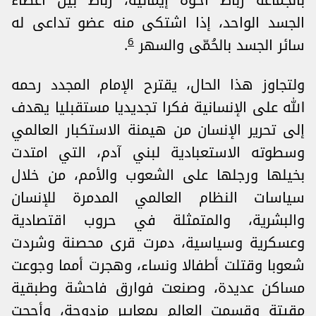
بالجماعة رباط أخوة إيمانية، رباط بين أعضاء
الجسد الواحد، إذا اشتكى منه عضو تداعى له
6
سائر الجسد بالحُمّى والسهر
.
ولتجاوز هذا الحال، يقترح الإمام المجدد رحمه
الله على الإنسانية فكرا تجديديا مستقبليا يهدف
إلى تحرير الإنسان من هيمنة الاستكبار العالمي
وسطوته الاستعبادية لبني آدم، التي امتدت
بخيلها ورجلها على الشعوب والأمم، من خلال
سياسات النظام العالمي المدمرة للإنسان
والبشرية، والمتمثلة في حروب اقتصادية
وعسكرية وسياسية، دمرت قرى محصنة وشردت
شعوبا وقتلت أطفالا ونساء، وهجرت أمما وجوعت
مساكن عديدة، وصنعت فوارق فاحشة وطبقية
مقيتة وقسمت العالم بمعايير مزدوجة، وأججت