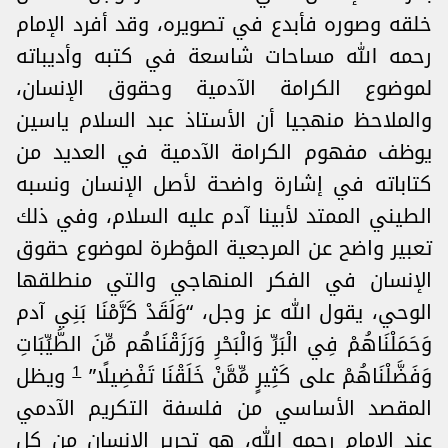
خلقه وصوره فأبدع في تصويره، وقد أفرد الإمام
رحمه الله مساحات شاسعة في كتبه وأديباته
لموضوع الكرامة الآدمية وحقوق الإنسان،
والملاحظ منهجيا أن الأستاذ عبد السلام ياسين
يوظف مفهوم الكرامة الآدمية في العديد من
كتاباته في إشارة واضحة لأصل الإنسان ونسبه
الطيني الممتد لأبينا آدم عليه السلام، وفي ذلك
تعبير واضح عن المرجعية المؤطرة لموضوع حقوق
الإنسان في الفكر المنهاجي والتي منطلقها
الوحي، يقول الله عز وجل، “وَلَقَدْ كَرَّمْنَا بَنِي آدم
وَحَمَلْنَاهُمْ فِي الْبَرِّ وَالْبَحْرِ وَرَزَقْنَاهُم مِّنَ الطَّيِّبَاتِ
1
وَفَضَّلْنَاهُمْ على كَثِيرٍ مِّمَّنْ خَلَقْنَا تَفْضِيلًا”
ويظل
المقصد الأساسي من فلسفة التكريم الآدمي
عند الإمام رحمه الله، هو تحرير الإنسان من كل