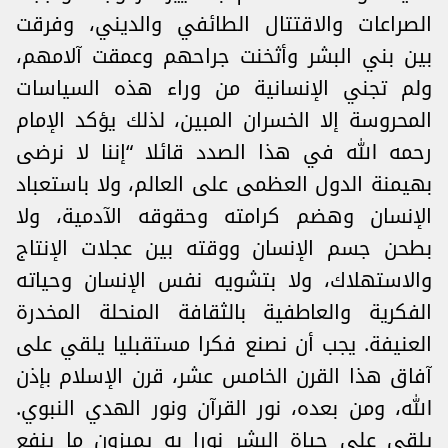
الصراعات والاقتتال الطائفي والديني، وفرقت
بين بني البشر وأثخنت جراحهم وعمقت آلامهم،
ولم تجني الإنسانية من وراء هذه السياسات
المحروسة إلا الخسران المبين، لذلك يؤكد الإمام
رحمه الله في هذا الصدد قائلا “إننا لا نرضى
بهيمنة الدول العظمى على العالم، ولا باستعباد
الإنسان وهضم كرامته وحقوقه الآدمية، ولا
بطحن جسم الإنسان ووقته بين عجلات الإنتاج
والاستهلاك، ولا بتشويه نفس الإنسان وحياته
الفكرية والعاطفية بالثقافة المنحلة المخدرة
العنيفة. يجب أن نصنع فكرا مستقبليا يلقي على
آفاق هذا القرن الخامس عشر، قرن الإسلام بإذن
الله، ومن بعده، نور القرآن ونور الهدي النبوي.
يلقي على حياة البشر نورا به يميزون ما ينفع