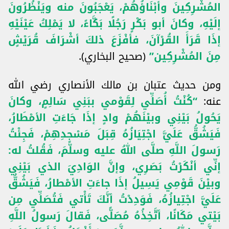
المُشْرِكِينَ وأَبْنَاؤُهُمْ، يَعْجَبُونَ منه ويَنْظُرُونَ
إلَيْهِ، وكانَ أبو بَكْرٍ رَجُلًا بَكَّاءً، لا يَمْلِكُ عَيْنَيْهِ
إذَا قَرَأَ القُرْآنَ، فأفْزَعَ ذلكَ أشْرَافَ قُرَيْشٍ
مِنَ المُشْرِكِين”
(صحيح البخاري).
ومن حديث عتبان بن مالك الأنصاري رضي الله
عنه:
“كُنْتُ أُصَلِّي لِقَوْمي ببَنِي سَالِمٍ، وكانَ
يَحُولُ بَيْنِي وبيْنَهُمْ وادٍ إذَا جَاءَتِ الأمْطَارُ،
فَيَشُقُّ عَلَيَّ اجْتِيَازُهُ قِبَلَ مَسْجِدِهِمْ، فَجِئْتُ
رَسولَ اللَّهِ صلَّى اللهُ عليه وسلَّمَ، فَقُلتُ له:
إنِّي أنْكَرْتُ بَصَرِي، وإنَّ الوَادِيَ الذي بَيْنِي
وبيْنَ قَوْمِي يَسِيلُ إذَا جاءَتِ الأمْطارُ، فَيَشُقُّ
عَلَيَّ اجْتِيازُهُ، فَوَدِدْتُ أنَّكَ تَأْتي فَتُصَلِّي مِن
بَيْتي مَكَانًا، أتَّخِذُهُ مُصَلًّى، فَقالَ رَسولُ اللَّهِ