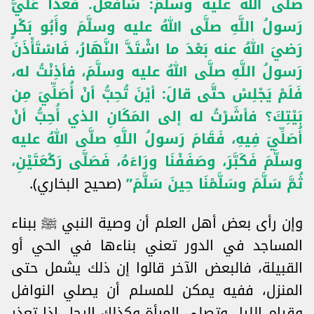
صلَّى اللهُ عليه وسلَّمَ: سَأَفْعَلُ. فَغَدَا عَلَيَّ
رَسولُ اللَّهِ صلَّى اللهُ عليه وسلَّمَ وأَبُو بَكْرٍ
رَضيَ اللهُ عنه بَعْدَ ما اشْتَدَّ النَّهَارُ، فَاسْتَأْذَنَ
رَسولُ اللَّهِ صلَّى اللهُ عليه وسلَّمَ، فأذِنْتُ له،
فَلَمْ يَجْلِسْ حتَّى قالَ: أيْنَ تُحِبُّ أنْ أُصَلِّيَ مِن
بَيْتِكَ؟ فأشَرْتُ له إلى المَكَانِ الذي أُحِبُّ أنْ
أُصَلِّيَ فِيهِ، فَقَامَ رَسولُ اللَّهِ صلَّى اللهُ عليه
وسلَّمَ فَكَبَّرَ، وصَفَفْنَا ورَاءَهُ، فَصَلَّى رَكْعَتَيْنِ،
ثُمَّ سَلَّمَ وسَلَّمْنَا حِينَ سَلَّمَ”
(صحيح البخاري).
وإن رأى بعض أهل العلم أن وصية النبي ﷺ ببناء
المساجد في الدور تعني بناءها في الحي أو
القبيلة، فالبعض الآخر قالوا إن ذلك يشمل حتى
المنزل، ففيه يمكن للمسلم أن يصلي النوافل
وقيام الليل وتصلي المرأة وكذلك الرجل إذا تعذر