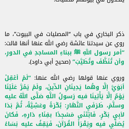
ذكر البخاري في باب “المصليات في البيوت”، ما
روي عن سيدتنا عائشة رضي الله عنها أنها قالت:
“أمر رسول اللهِ ﷺ ببناءِ المساجدِ في الدورِ،
وأن تُنَظَّفَ وتُطَيَّبَ”
(صحيح أبي داود).
وروي عنها قولها رضي الله عنها:
“لَمْ أعْقِلْ
أبَوَيَّ إلَّا وهُما يَدِينَانِ الدِّينَ، ولَمْ يَمُرَّ عَلَيْنَا
يَوْمٌ إلَّا يَأْتِينَا فيه رَسولُ اللَّهِ صَلَّى اللهُ عليه
وسلَّمَ، طَرَفَيِ النَّهَارِ: بُكْرَةً وعَشِيَّةً، ثُمَّ بَدَا
لأبِي بَكْرٍ، فَابْتَنَى مَسْجِدًا بفِنَاءِ دَارِهِ، فَكانَ
يُصَلِّي فيه ويَقْرَأُ القُرْآنَ، فَيَقِفُ عليه نِسَاءُ