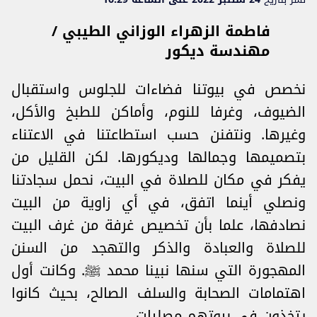
فاطمة الزهراء الوزاني الطيبي /
مهندسة ديكور
نخصص في بيوتنا فضاءات للجلوس واستقبال
الضيوف، وغرفا للنوم، وأماكن للطبخ والأكل،
وغيرها. ونتفنن حسب استطاعتنا في الاعتناء
بتصميمها وجمالها وديكورها. لكن القليل من
يفكر في مكان للصلاة في البيت، نحمل سجادتنا
ونصلي أينما اتفق، في أي زاوية من البيت
نصادفها، علما بأن تخصيص غرفة من غرف البيت
للصلاة والعبادة والذكر والتهجد من السنن
المهجورة التي سنها نبينا محمد ﷺ. وكانت أول
اهتمامات الصحابة والسلف الصالح، بحيث كانوا
يتخذون في بيوتهم مصليات.