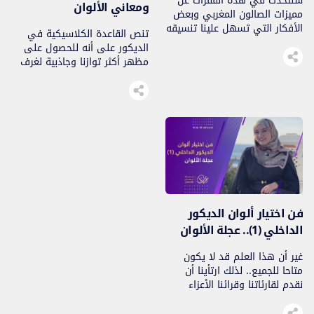
سنتحدث في هذه الفقرات عن
ومعاني الألوان
مميزات الصالون المغربي وبعض
الأفكار التي تسهل علينا تنسيقه
تنص القاعدة الكلاسيكية في
بشكل متكامل، فالصالون لا
الديكور على أنه للحصول على
يتطلب بالضرورة تخصيص أكبر
مظهر أكثر توازنا وجاذبية لغرف
مساحة له، بل يمكننا تأثيث
منزلك، عليك الالتزام بقاعدة
مساحة صغيرة ذات طابع مغربي
ثلاثية الألوان (أساسي، ثانوي،
100٪ وبتكلفة مناسبة أيضا.
مساند)..
فن اختيار ألوان الديكور
الداخلي (1).. عجلة الألوان
غير أن هذا العلم قد لا يكون
متاحا للجميع.. لذلك ارتأينا أن
نقدم لقارئاتنا وقرائنا الأعزاء
تعريف موجزا بالوسائل التي
بإمكانها مساعدتنا في اختيار