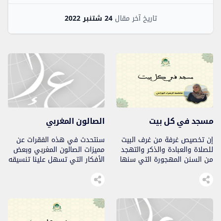
تاريخ آخر مقال
24 شتنبر 2022
مسجد في كل بيت
الصالون المغربي
إن تخصيص غرفة من غرف البيت
سنتحدث في هذه الفقرات عن
للصلاة والعبادة والذكر والتهجد
مميزات الصالون المغربي وبعض
من السنن المهجورة التي سنها
الأفكار التي تسهل علينا تنسيقه
نبينا محمد ﷺ..
بشكل متكامل، فالصالون لا
يتطلب بالضرورة تخصيص أكبر
مساحة له، بل يمكننا تأثيث
مساحة صغيرة ذات طابع مغربي
100٪ وبتكلفة مناسبة أيضا.