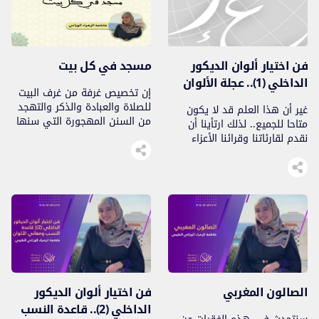
فن اختيار ألوان الديكور
مسجد في كل بيت
الداخلي (1).. عجلة الألوان
إن تخصيص غرفة من غرف البيت
للصلاة والعبادة والذكر والتهجد
غير أن هذا العلم قد لا يكون
من السنن المهجورة التي سنها
متاحا للجميع.. لذلك ارتأينا أن
نبينا محمد ﷺ..
نقدم لقارئاتنا وقرائنا الأعزاء
تعريف موجزا بالوسائل التي
بإمكانها مساعدتنا في اختيار
وتنسيق الألوان، وكذا كيفية
استخدامها بطريقة صحيحة..
الصالون المغربي
فن اختيار ألوان الديكور
الداخلي (2).. قاعدة النسب