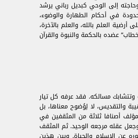
وحاجته إلى الوحي كبديل رباني يرشد
محدودة في أحكام الطهارة والوضوء،
 أرضية العلم بالله، والعلم بالآخرة،
خطاب” عضده بالحكمة والنبوة والقرآن
 وتتشابك مسالكه. فقد عرفه كل تيار
 والتقديس، لا لِوُضوح معناها، بل
لمؤلف أصنافا ثلاثة من المثقفين في
جعل عقله مرجعه الوحيد. ثم المثقف
ره عن الإسلام والحياة. وبين هذين