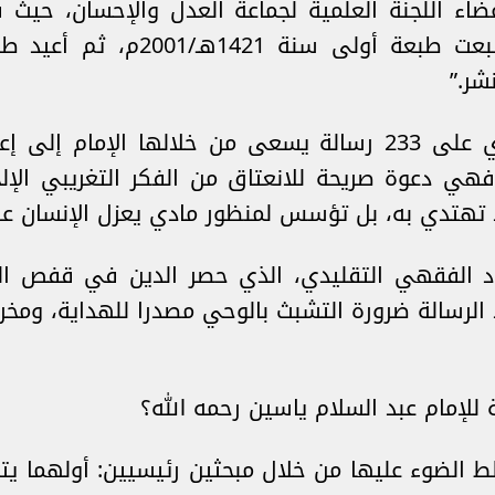
يبلغ عدد صفحاتها 86 صفحة، وتحتوي على 233 رسالة يسعى من خلا
 فهي دعوة صريحة للانعتاق من الفكر التغريبي ال
ا تهتدي به، بل تؤسس لمنظور مادي يعزل الإنسان عن 
ود الفقهي التقليدي، الذي حصر الدين في قفص التق
 الرسالة ضرورة التشبث بالوحي مصدرا للهداية، ومخرج
للإمام عبد السلام ياسين رحمه الله؟
الضوء عليها من خلال مبحثين رئيسيين: أولهما يتن