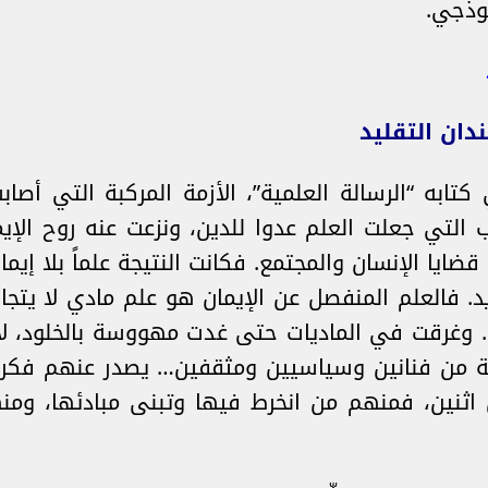
موذجي.
ابه “الرسالة العلمية”، الأزمة المركبة التي أصا
يب التي جعلت العلم عدوا للدين، ونزعت عنه روح ال
يا الإنسان والمجتمع. فكانت النتيجة علماً بلا إيما
. فالعلم المنفصل عن الإيمان هو علم مادي لا يتج
م. وغرقت في الماديات حتى غدت مهووسة بالخلود، لا
بة من فنانين وسياسيين ومثقفين… يصدر عنهم فكر م
 اثنين، فمنهم من انخرط فيها وتبنى مبادئها، ومن