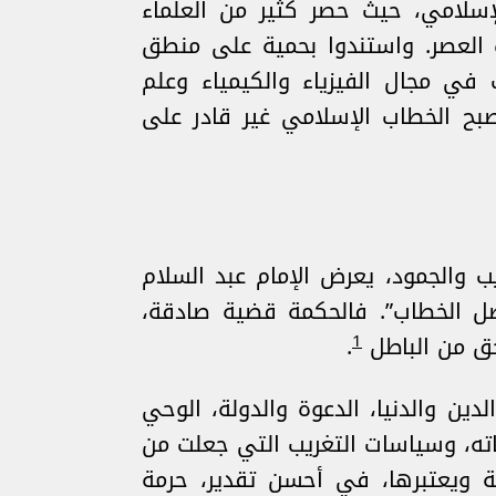
لإسلامي، حيث حصر كثير من العلماء
العصر. واستندوا بحمية على منطق
في مجال الفيزياء والكيمياء وعلم
بح الخطاب الإسلامي غير قادر على
يب والجمود، يعرض الإمام عبد السلام
فصل الخطاب”. فالحكمة قضية صادقة،
1
حق من الباطل
.
ين والدنيا، الدعوة والدولة، الوحي
اته، وسياسات التغريب التي جعلت من
 ويعتبرها، في أحسن تقدير، حرمة