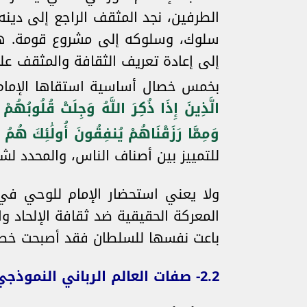
الطرفين، نجد المثقف الراجع إلى دينه
سلوك، وسلوكه إلى مشروع قومة. هذه
إلى إعادة تعريف الثقافة والمثقف ع
بخمس خصال أساسية استقاها الإمام رحم
الَّذِينَ إِذَا ذُكِرَ اللَّهُ وَجِلَتْ قُلُوبُهُمْ 
وَمِمَّا رَزَقْنَاهُمْ يُنفِقُونَ أُولَٰئِكَ هُمُ ا
للتمييز بين أصناف الناس، والمحدد لش
ولا يعني استحضار الإمام للوحي في
المعركة الحقيقية ضد ثقافة الإلحاد وا
باعت نفسها للسلطان فقد أصبحت خطرا
2.2- صفات العالم الرباني النموذجي