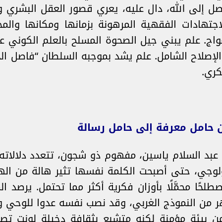
وصل إلى الله، دال عليه، يعري قصور العقل البشري 
الاجتهادات الفقهية المرهونة بزمانها ومكانها وال
واج. علم يبني جيل الصحوة المسلح بالعلم الكوني على
الإصلاح الشامل. علم يشد بموجبه السلطان “فاصل ال
كري.
 عبد السلام ياسين، مفهوم ذو شجون، تتعدد دلالاته
وجي، حتى أصبحت الكلمة نفسها تثير هالة من الهيبة
حًا محمَّلًا بأوزان فكرية أكثر مما تحتمل. يرصد ا
هر من النموذج الغربي، وقد نصب نفسه عدوا للوحي و
من بيئة مؤمنة لكنه متشبع بثقافة دخيلة لونت تصو