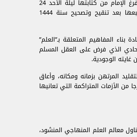
وقد وجهت “الرسالة العلمية” إلى أعضاء اللجنة العلمية لجماعة العدل والإحسان، حيث فرغ الإمام من كتابتها ليلة الأحد 24
رمضان 1417هـــ/2 فبراير 1997م، وطبعت طبعة أولى سنة 1421هـ/2001م، ثم أعيد طبعها بعد تنقيح وتصحيح سنة 1444
لها الإمام إلى إعادة بناء المفاهيم المتعلقة بـ”العلم”
إلحادي الذي فرض على العقل المسلم
غايته الوجودية.
ليد المرتهن بزمانه ومكانه، وأعاق
ا من الأزمات المتراكمة التي تعانيها
اول معالم العلم المنهاجي المنشود،