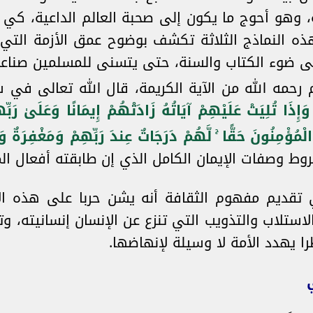
، وهو أحوج ما يكون إلى صحبة العالم الداعية، كي 
 النماذج الثلاثة تكشف بوضوح عمق الأزمة التي ي
لى ضوء الكتاب والسنة، حتى يتسنى للمسلمين صناعة 
ه الله من الآية الكريمة، قال الله تعالى في سورة ا
وَإِذَا تُلِيَتْ عَلَيْهِمْ آيَاتُهُ زَادَتْهُمْ إِيمَانًا وَعَلَىٰ رَبِّ
لْمُؤْمِنُونَ حَقًّا ۚ لَّهُمْ دَرَجَاتٌ عِندَ رَبِّهِمْ وَمَغْفِرَةٌ وَ
روط وصفات الإيمان الكامل الذي إن طابقته أفعال الم
 تقديم مفهوم الثقافة أنه يشن حربا على هذه ال
لاستلاب والتذويب التي تنزع عن الإنسان إنسانيته، و
 يهدد الأمة لا وسيلة لإنهاضها.