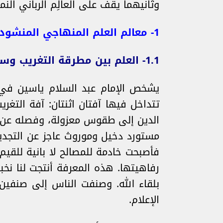
وثانيهما يقف على العالِم الرباني الن
1- معالم العلم المنهاجي المنشود
1.1- العلم بين مطرقة التغريب وسندان التقليد
يشخص الإمام عبد السلام ياسين في كت
تتداخل فيها آفتان اثنتان: آفة التغر
الدين إلى طقوس معزولة، وفصله عن قضا
مستورد دخيل وموروث عاجز عن التجديد
فأصبحت خادمة للمصالح لا بانية للقي
رفاهيتها. هذه المعرفة أنتجت لنا نخ
بلقاء الله. وصنفت الناس إلى صنفين
الإعلام.