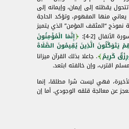
تتحول يقظته إلى إيمان، وإيمانه إلى
عاني منها المفهوم، وتؤكد الحاجة
نموذج “المثقف المؤمن” الذي يتميز
لأنفال [2-4]:
إِنَّمَا الْمُؤْمِنُونَ
هِمْ يَتَوَكَّلُونَ الَّذِينَ يُقِيمُونَ الصَّلَاةَ
رِزْقٌ كَرِيمٌ
. جاعلا بذلك القرآن ميزانا
سلم اقترب، وإن خالفته ابتعد.
أخيرة، فهي ليست شرا مطلقا، إنما
تعجز عن معالجة قلقه الوجودي. أما إن