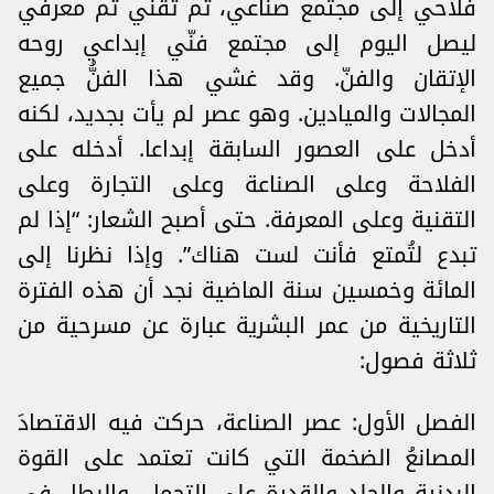
فلاحي إلى مجتمع صناعي، ثم تقني ثم معرفي
ليصل اليوم إلى مجتمع فنّي إبداعي روحه
الإتقان والفنّ. وقد غشي هذا الفنُّ جميع
المجالات والميادين. وهو عصر لم يأت بجديد، لكنه
أدخل على العصور السابقة إبداعا. أدخله على
الفلاحة وعلى الصناعة وعلى التجارة وعلى
التقنية وعلى المعرفة. حتى أصبح الشعار: “إذا لم
تبدع لتُمتع فأنت لست هناك”. وإذا نظرنا إلى
المائة وخمسين سنة الماضية نجد أن هذه الفترة
التاريخية من عمر البشرية عبارة عن مسرحية من
ثلاثة فصول:
الفصل الأول: عصر الصناعة، حركت فيه الاقتصادَ
المصانعُ الضخمة التي كانت تعتمد على القوة
البدنية والجلد والقدرة على التحمل. والبطل في