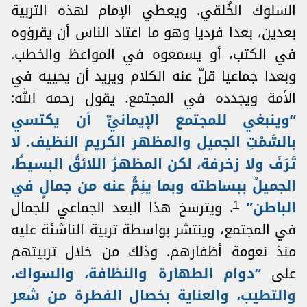
السلوك الخُلقي. ويعطي الإمام لهذه التربية
بعدين، بعدا فرديا وهو ما اعتاد الناس أن يقرؤوه
في الكتب، أو يسمعوه في المواعظ والخطب.
وبعدا جماعيا قلّ عنه الكلام ويريد أن يحييه في
الأمة ويجدده في المجتمع. يقول رحمه الله:
“وينبغي للمجتمع الإيمانيِّ أن يكتسي
بالسَّمْتِ الجميل والمظهر الكريم النظيف. لا
تَرَفَ ولا زخرفة، لكن المظهرُ اللائقُ البسيطُ،
الجميلُ ببساطته وبما ينِمُّ عنه من جمالٍ في
1
الباطن”
. ويترسخ هذا البعد الجماعي للجمال
في المجتمع، وينتشر بواسطة تربية الناشئة عليه
منذ نعومة أظفارهم. وذلك من خلال تربيتهم
على
“دوام الطهارة والنظافة، والسواك،
والتطيب، والعناية بخصال الفطرة من شعر