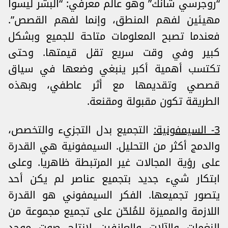
“روجرسي شانك” وهو عالم معرفي: “البشر ليسوا
مهيئين لفهم المنطق، وإنما لفهم القصص”.
فعندما تصبح المعلومات متاحة للجميع وبشكل
كبير وفي وقت سريع تقل قيمتها. وحتى
تكتسب أهمية أكبر ينبغي وضعها في سياق
قصصي وتقديمها مع أثر عاطفي، وبهذه
الطريقة تكون مقبولة ومقنعة.
3- السيمفونية:
التجميع بدل التجزيء والتخصص،
والدمج أكثر من التحليل. السيمفونية هي القدرة
على رؤية المجالات غير المرتبطة ظاهريا. وعلى
ابتكار شيء جديد بتجميع عناصر لم يكن أحد
يتصور تجميعها. الفكر السيمفوني هو القدرة
اللازمة والمميزة للمُلحّن على تجميع مجموعة من
النغمات والآلات والعازفين لإنتاج صوت موحد