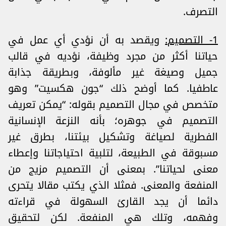
التصرف.
1- التصميم:
ويقصد به أن نؤدي أي عمل في
حياتنا أكثر من مجرد وظيفة، نؤديه في قالب
جميل وصيغة غير مألوفة، وبطريقة جذابة
عاطفيا. كما أوضح ذلك “جون هكسيت” وهو
متخصص في مجال التصميم بقوله: “يمكن تعريف
التصميم في جوهره؛ بأنه النزعة الإنسانية
الفطرية لصياغة وتشكيل بيئتنا، بطرق غير
مسبوقة في الطبيعة، لتلبية احتياجاتنا وإعطاء
معنى لحياتنا”. بمعنى أن التصميم مزيج من
المنفعة والمعنى. فمثلا الذي يكتب مقالا يتحرى
دائما أن يجد القارئ السهولة في قراءته
وفهمه، وتلك هي المنفعة. لكن لتحقيق