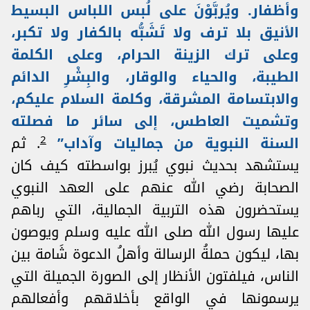
وأظفار. ويُربَّوْنَ على لُبس اللباس البسيط
الأنيق بلا ترف ولا تَشَبُّه بالكفار ولا تكبر،
وعلى ترك الزينة الحرام، وعلى الكلمة
الطيبة، والحياء والوقار، والبِشْرِ الدائم
والابتسامة المشرقة، وكلمة السلام عليكم،
وتشميت العاطس، إلى سائر ما فصلته
2
السنة النبوية من جماليات وآداب”
. ثم
يستشهد بحديث نبوي يُبرز بواسطته كيف كان
الصحابة رضي الله عنهم على العهد النبوي
يستحضرون هذه التربية الجمالية، التي رباهم
عليها رسول الله صلى الله عليه وسلم ويوصون
بها، ليكون حملةُ الرسالة وأهلُ الدعوة شَامة بين
الناس، فيلفتون الأنظار إلى الصورة الجميلة التي
يرسمونها في الواقع بأخلاقهم وأفعالهم