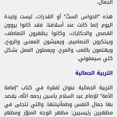
الجمال.
هذه “الحواس الستّ” أو القدرات، ليست وليدة
اليوم إنما كانت عند أسلافنا. فقد كانوا يروون
القصص والحكايات، وكانوا يظهرون التعاطف،
ويبتكرون التصاميم، ويعيشون المعنى والروح،
ويهتمون باللعب والمرح، ويعملون العمل بشكل
كلي سيمفوني.
التربية الجمالية
التربية الجمالية عنوان لفقرة في كتاب “إمامة
الأمة” للإمام عبد السلام ياسين رحمه الله، يقصد
بها جمال النفس وطمأنينتها. والتي تتجلى في
مظهرين رئيسيين: مظهر الوجه المنوّر ومظهر