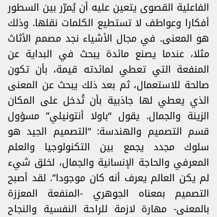
الفاعلية القصوى يتعين عليه أن يُمرّر بين السطور
أفكارا وعواطف لا تستطيع الكلمات نقلها. وذلك
هو المعنى. في مجال الأشياء نجد مصمم الأثاث
مثلا، عندما يصنع مائدة يبحث في البداية عن
المنفعة التي تعطي لمائدته قيمة، بأن تكون
صالحة للاستعمال، ثم بعد ذلك يبحث عن المعنى
الذي يعطي لها جاذبية بأن تُدخل على المكان
الزينة والجمال. يقول “باولا أنتونيلي” مسؤول
قسم التصميم والهندسة: “التصميم الجيد هو
سلوك مجدد يجمع بين التكنولوجيا والعلم
المعرفي والحاجة الإنسانية والجمال، لخلق شيء
لم يكن العالم يعرف أنه كان موجودا”. لقد أصبح
التصميم بمعناه الجوهري -المنفعة المعززة
بالمعنى- مهارة لازمة للراحة النفسية والنجاح