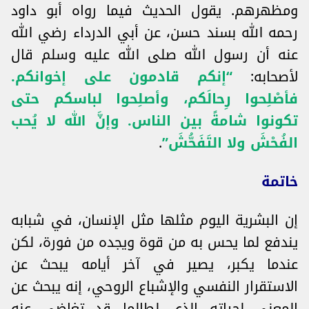
ومظهرهم. يقول الحديث فيما رواه أبو داود
رحمه الله بسند حسن، عن أبي الدرداء رضي الله
عنه أن رسول الله صلى الله عليه وسلم قال
لأصحابه:
“إنكم قادمون على إخوانكم.
فأصْلِحوا رِحالَكم، وأصلِحوا لباسكم حتى
تكونوا شامةً بين الناس. وإنَّ الله لا يُحب
الفُحْشَ ولا التَفَحُّشَ”
.
خاتمة
إن البشرية اليوم مثلها مثل الإنسان، في شبابه
يندفع لما يحس به من قوة ويجده من فورة، لكن
عندما يكبر، يصير في آخر أيامه يبحث عن
الاستقرار النفسي والإشباع الروحي، إنه يبحث عن
المعنى لحياته الذي لطالما قد تغاضى عنه