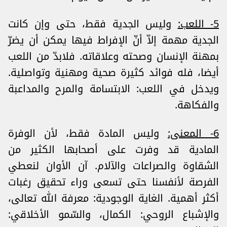
5- اللعب:
وليس الجدية فقط، حتى وإن كانت
الجدية مهمة إلاّ أنّ الإفراط فيها يمكن أن يضرّ
بمهنة الإنسان وصحته وعلاقاته. فلابدّ من اللعب
أيضا، فله فوائد كثيرة صحية ومهنية وتواصلية.
ويدخل في اللعب: الابتسامة والمرح والمداعبة
والفكاهة.
6- المعنى:
وليس المادة فقط، لأن الوفرة
المادية قد وفرت على أصحابها الكثير من
الشقاوة والصراعات والآلام. آن الأوان لنعطي
الفرصة لأنفسنا حتى تسعى وراء تحقيق رغبات
أكثر أهمية. الغاية الوجودية: معرفة الله تعالى،
والإشباع الروحي: الكمال، والسّمو الأخلاقي: