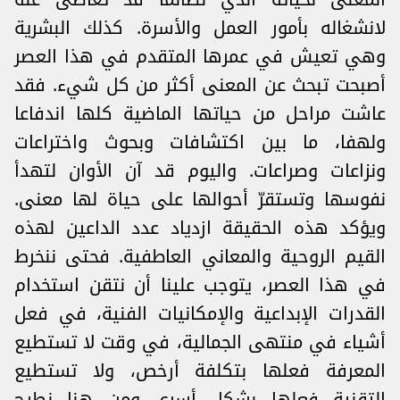
لانشغاله بأمور العمل والأسرة. كذلك البشرية
وهي تعيش في عمرها المتقدم في هذا العصر
أصبحت تبحث عن المعنى أكثر من كل شيء. فقد
عاشت مراحل من حياتها الماضية كلها اندفاعا
ولهفا، ما بين اكتشافات وبحوث واختراعات
ونزاعات وصراعات. واليوم قد آن الأوان لتهدأ
نفوسها وتستقرّ أحوالها على حياة لها معنى.
ويؤكد هذه الحقيقة ازدياد عدد الداعين لهذه
القيم الروحية والمعاني العاطفية. فحتى ننخرط
في هذا العصر، يتوجب علينا أن نتقن استخدام
القدرات الإبداعية والإمكانيات الفنية، في فعل
أشياء في منتهى الجمالية، في وقت لا تستطيع
المعرفة فعلها بتكلفة أرخص، ولا تستطيع
التقنية فعلها بشكل أسرع. ومن هنا نطرح