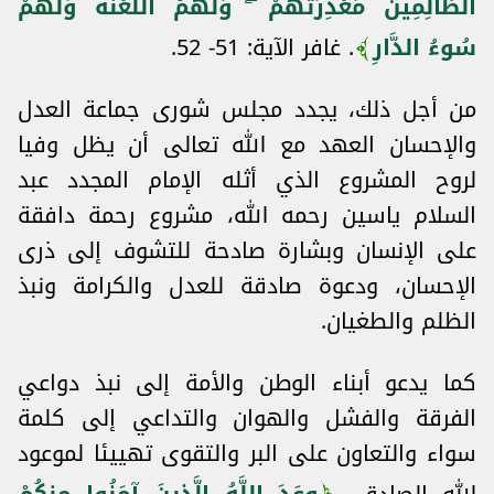
الظَّالِمِينَ مَعْذِرَتُهُمْ ۖ وَلَهُمُ اللَّعْنَةُ وَلَهُمْ
سُوءُ الدَّارِ
. غافر الآية: 51- 52.
من أجل ذلك، يجدد مجلس شورى جماعة العدل
والإحسان العهد مع الله تعالى أن يظل وفيا
لروح المشروع الذي أثله الإمام المجدد عبد
السلام ياسين رحمه الله، مشروع رحمة دافقة
على الإنسان وبشارة صادحة للتشوف إلى ذرى
الإحسان، ودعوة صادقة للعدل والكرامة ونبذ
الظلم والطغيان.
كما يدعو أبناء الوطن والأمة إلى نبذ دواعي
الفرقة والفشل والهوان والتداعي إلى كلمة
سواء والتعاون على البر والتقوى تهييئا لموعود