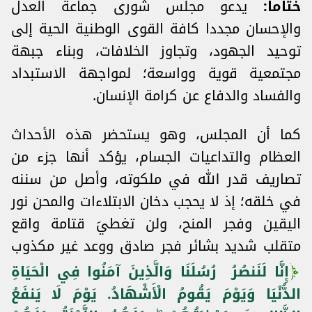
ختاما:
يدعو مجلس شورى جماعة العدل
والإحسان مجددا كافة القوى الوطنية الحية إلى
توحيد الجهود، وتجاوز الخلافات، وبناء جبهة
مجتمعية قوية وواسعة؛ لمواجهة الاستبداد
والفساد والدفاع عن كرامة الإنسان.
كما أن المجلس، وهو يستحضر هذه الأحداث
العظام والتداعيات الجسام، يؤكد أنها جزء من
تصاريف قدر الله في ملكوته، وأصل من سننه
في خلقه؛ إذ لا يحجب دخان الابتلاءات والمحن نور
اليقين وفجر المنح، ولن تغطيَ قتامة واقع
متقلب شديد بشائر فجر صادق ووعد غير مكذوب
إِنَّا لَنَنصُرُ رُسُلَنَا وَالَّذِينَ آمَنُوا فِي الْحَيَاةِ
الدُّنْيَا وَيَوْمَ يَقُومُ الْأَشْهَادُ. يَوْمَ لَا يَنفَعُ