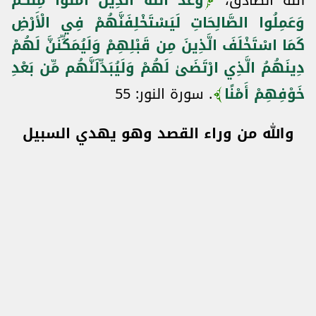
الله الصادق،
وعَدَ اللَّهُ الَّذِينَ آمَنُوا مِنكُمْ
وَعَمِلُوا الصَّالِحَاتِ لَيَسْتَخْلِفَنَّهُمْ فِي الْأَرْضِ
كَمَا اسْتَخْلَفَ الَّذِينَ مِن قَبْلِهِمْ وَلَيُمَكِّنَنَّ لَهُمْ
دِينَهُمُ الَّذِي ارْتَضَىٰ لَهُمْ وَلَيُبَدِّلَنَّهُم مِّن بَعْدِ
خَوْفِهِمْ أَمْنًا
. سورة النور: 55
والله من وراء القصد وهو يهدي السبيل