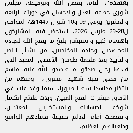
بعهده”
، التأم، بفضل الله وتوفيقه، مجلس
شورى جماعة العدل والإحسان في دورته الرابعة
والعشرين يومي 09 و10 شوال 1447هـ/ الموافق
ل28-29 مارس 2026، استحضر فيه المشاركون
باهتمام كبير واستبشار بليغ ما يفتح الله لعباده
المجاهدين وجنده المخلصين، من بشائر النصر
والتأييد بعد ملحمة طوفان الأقصى المجيد التي
قادها رجال صدقوا ما عاهدوا الله عليه، منهم
من قضى نحبه شهيدا مسرورا، ومنهم من
ينتظر مجاهدا ساعيا مبرورا، سيما وقد علت في
الآفاق مبشرات الفتح المبين، وبدت علائم انكسار
شوكة الصهاينة والمستكبرين المعتدين،
وانفضحت أمام العالم حقيقة فسادهم الواسع
وطغيانهم العظيم.