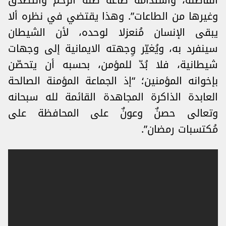
الفاضلة، واستدامة طاعة صلة الرحم والتصدُّق
وغيرها من الطاعات”. وهذا يقتضي في نظره ألا
يبقى الإنسان مُنعزلا لوحده، لأن الشيطان
سينفرد به، ويُغيّر وِجهته الايمانية إلى وجهات
شيطانية، فلا بُدّ للمؤمن، بحسبه أن يتحصّن
بإخوانه المؤمنين؛ “إذ الجماعة المؤمنة الصالحة
العابدة الذاكرة المجاهدة القائمة لله سبحانه
وتعالى حصنٌ وعونٌ على المحافظة على
مُكتسبات رمضان”.