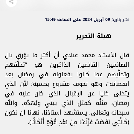
نشر بتاريخ
09 أبريل 2024 على الساعة 15:49
هيئة التحرير
قال الأستاذ محمد عبادي أن أكثر ما يؤرق بال
الصائمين القائمين الذاكرين هو “تخلُّفهم
وتخلِّيهم عما كانوا يفعلونه في رمضان بعد
انقضائه”، وهو تخوف مشروع بحسبه؛ لأن الذي
يتخلى كليا عن الإقبال الذي كان عليه في
رمضان، مثلُه كمثل الذي يبني ويُهدِّم. والله
سبحانه وتعالى، يستشهد أستاذنا، نهانا أن نكون
﴿كَالَّتِي نَقَضَتْ غَزْلَهَا مِنْ بَعْدِ قُوَّةٍ أَنْكَاثًا﴾.