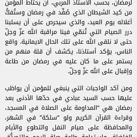
لرمضان، بحسب الأستاذ المربي، أن يحتاط المؤمن
من كيد الشيطان الذي صُفِّد في رمضان وستُفكُّ
أغلاله يوم العيد، والذي سيحرص على أن يسلبنا
درر الصيام التي تُنمّي فينا مراقبة الله عزّ وجلّ
حتى لا نلقى الله على تلك الحال الايمانية. واقع
الناس، يؤكد أستاذنا، يكشف أن قلة منهم من
يستمر على ما كان عليه في رمضان من طاعة
وإقبال على الله عزّ وجلّ.
ومن آكد الواجبات التي ينبغي للمؤمن أن يواظب
عليها حسب السيد عبادي في حدّها الأدنى بعد
رمضان هي “المداومة على الصلاة في المسجد،
وقراءة القرآن الكريم ولو “سلكة” في الشهر،
والمحافظة على صيام النفل والتطوع والأيام