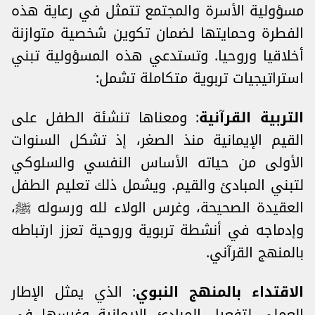
مسؤولية الأسرة والمجتمع تتمثل في رعاية هذه
الفطرة وحمايتها لضمان تكوين شخصية متوازنة
أخلاقيا وروحيا. وتستدعي هذه المسؤولية تبني
استراتيجيات تربوية متكاملة تشمل:
التربية القرآنية
: ومعناها تنشئة الطفل على
القيم الإيمانية منذ الصغر، إذ تشكل السنوات
الأولى من حياته الأساس النفسي والسلوكي
لتبني المبادئ والقيم. ويشمل ذلك تعليم الطفل
العقيدة الصحيحة، وغرس الولاء لله ورسوله ﷺ،
وإدماجه في أنشطة تربوية وروحية تعزز ارتباطه
بالمنهج القرآني.
الاقتداء بالمنهج النبوي
: الذي يمثل الإطار
العملي لتفعيل المبادئ الإيمانية وغرسها في