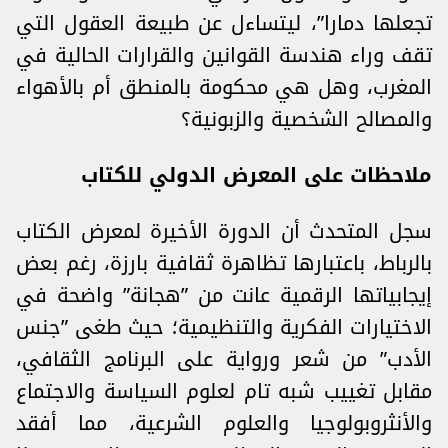
تجعلها دمارا”، ليتساءل عن طبيعة العقول التي
تقف وراء هندسة القوانين والقرارات الحالية في
المغرب، وهل هي محكومة بالمنطق أم بالأهواء
والمصالح الشخصية والزبونية؟
ملاحظات على المعرض الدولي للكتاب
سجل المتحدث أن الدورة الأخيرة لمعرض الكتاب
بالرباط، باعتبارها تظاهرة ثقافية بارزة، رغم بعض
إيجابياتها الرقمية عانت من ‌‎”هجانة” واضحة في
الاختيارات ‏الفكرية والتنظيمية؛ حيث طغى ‌‎”‎جنس
الأدب‎”‎ من شعر ورواية على البرنامج الثقافي،
مقابل تغييب شبه ‏تام لعلوم السياسة والاجتماع
والأنثروبولوجيا والعلوم الشرعية، مما أفقد