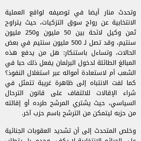
وتحدث منار أيضا في توصيفه لواقع العملية
الانتخابية عن رواج ‌‎‎سوق التزكيات‎، حيث يتراوح
ثمن وكيل لائحة بين 50 مليون و250 مليون
سنتيم، وقد تصل لـ ‎500 مليون ‏سنتيم في بعض
الحالات، وتساءل باستنكار: هل من يدفع هذه
المبالغ الطائلة لدخول البرلمان يفعل ذلك ‏حبا في
الشعب أم لاستعادة أمواله عبر استغلال النفوذ؟
كما لفت الانتباه إلى ظاهرة غريبة تتمثل في
‌‎شراء الإقالات للالتفاف على قانون الترحال
السياسي، حيث ‏يشتري المرشح طرده أو إقالته
من حزبه ليتمكن من الترشح باسم حزب آخر.
وخلص المتحدث إلى أن ‏تشديد العقوبات الجنائية
على الجرائم الانتخابية لا يكفي وحده، بل يتطلب