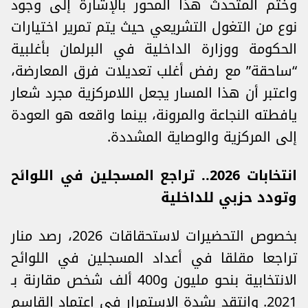
وختم المتحدث هذا المحور بالإشارة إلى وجود
نوع من ‌‎‎التغول التشريعي‎ حيث يتم تمرير اختيارات
الحكومة ووزارة ‏الداخلية في البرلمان بأغلبية
“ساحقة” مع رفض أغلب تعديلات فرق المعارضة،
‎واعتبر أن هذا المسار ‏يجعل اللامركزية مجرد شعار
يافطته النجاعة والمرونة، بينما واقعه هو العودة
إلى المركزية والوصاية ‏المشددة.
انتخابات 2026.. تراجع المسجلين في اللوائح
وتودد حزبي للداخلية
بخصوص التحضيرات لاستحقاقات 2026، رصد منار
تراجعا مقلقا في أعداد المسجلين في اللوائح
‏الانتخابية بنحو مليون و400 ألف شخص مقارنة بـ
2021. وانتقد بشدة الاستمرار في اعتماد القاسم