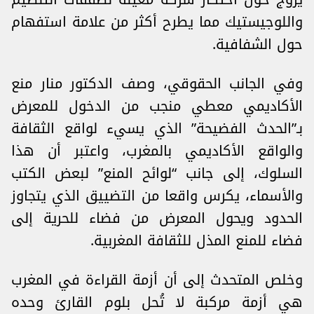
واللوجيستيك مما يطرح أكثر من علامة استفهام
حول ‏الشفافية.
وفي الجانب الحقوقي، وصف الدكتور منار منع
الأكاديمي معطي منجب من الدخول للمعرض
بـ‎”‎الحدث ‏الفضيحة‎” الذي يسيء لواقع الثقافة
والواقع الأكاديمي بالمغرب، ‎واعتبر أن هذا
السلوك، إلى جانب “لوائح ‏المنع” لبعض الكتب
والأسماء، يكرس واقعا من التضييق الذي يتجاوز
الحدود ويحول المعرض من فضاء ‏للحرية إلى
فضاء للمنع المذل للثقافة المغربية‎.
وخلص المتحدث إلى أن ‌‎أزمة القراءة‎ في المغرب
هي ‎أزمة مركبة‎ ‎لا تُحل بلوم القارئ وحده