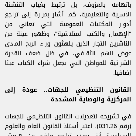
باتهامه بالعزوف، بل ‏ترتبط بغياب التنشئة
الأسرية والتعليمية، كما أشار بمرارة إلى تراجع
أدوار المكتبات العمومية التي تعاني ‏من
“الإهمال والكتب المتلاشية”، وظهور عينة من
‌‎‎الناشرين التجار‎ الذين يلهثون وراء الربح المادي
‏عوض الهم الثقافي، في ظل ضعف القدرة
الشرائية للمواطن التي تجعل شراء الكتاب عبئا
إضافيا‎.
القانون التنظيمي للجهات.. عودة إلى
المركزية والوصاية المشددة
في تشريحه لتعديلات القانون التنظيمي للجهات
(رقم 031.26)، اعتبر أستاذ القانون العام والعلوم
السياسية أننا بصدد ‌‎‎تراجع واضح‎ ‎عن هامش