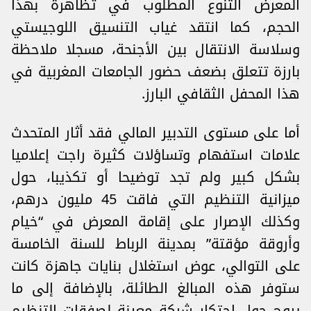
المعرض التنوع المطلوب في ‏تظاهرة بهذا
الحجم،‎ ‎كما انتقد غياب التنسيق اللوجيستي
وسلاسة الانتقال بين الأجنحة، مسجلا ملاحظة
‏بارزة تتعلق بضعف حضور الجامعات المغربية في
هذا المحفل الثقافي البارز‎.‎
أما على مستوى التدبير المالي فقد أثار المتحدث
علامات استفهام وتساؤلات كثيرة راجت إعلاميا
بشكل كبير ولم تجد توضيحا أو تكذيبا، ‏حول
ميزانية التنظيم التي فاقت 45 مليون درهم،
‎وكذلك الإصرار على إقامة المعرض في “خيام
وأروقة ‏مؤقتة” بمدينة الرباط للسنة الخامسة
على التوالي، عوض استغلال بنايات جاهزة كانت
ستوفر هذه المبالغ الطائلة، ‏بالإضافة إلى ما
يروج حول احتكار شركة معينة لصفقات التنظيم