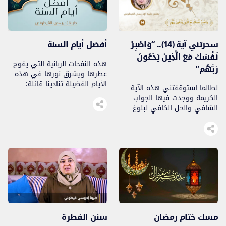
نجد الصهاينة الغاصبين، مجموعة
قليلة لا وطن لهم ولكنهم
يمكرون ويخططون […]
سحرتني آية (14).. “وَاصْبِرْ
أفضل أيام السنة
نَفْسَكَ مَعَ الَّذِينَ يَدْعُونَ
هذه النفحات الربانية التي يفوح
رَبَّهُم”
عطرها ويشرق نورها في هذه
الأيام الفضيلة تنادينا قائلة:
لطالما استوقفتني هذه الآية
تعرضوا لي واغتنموا أوقاتي
الكريمة ووجدت فيها الجواب
وتوبوا إلى الله..
الشافي والحل الكافي لبلوغ
المراد والوصول للهدف المنشود؛
قرب الله ورضاه. يقول عز و جل
في الآية 28 من سورة الكهف:
وَاصْبِرْ نَفْسَكَ مَعَ الَّذِينَ يَدْعُونَ
رَبَّهُم بِالْغَدَاةِ وَالْعَشِيِّ يُرِيدُونَ
وَجْهَهُ ۖ وَلَا تَعْدُ عَيْنَاكَ عَنْهُمْ تُرِيدُ
زِينَةَ الْحَيَاةِ الدُّنْيَا ۖ وَلَا تُطِعْ مَنْ
أَغْفَلْنَا قَلْبَهُ عَن […]
مسك ختام رمضان
سنن الفطرة