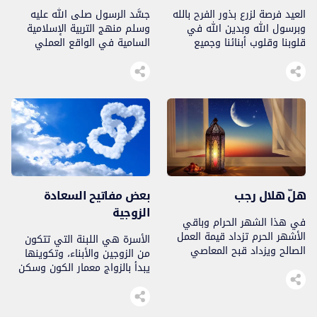
العيد فرصة لزرع بذور الفرح بالله
جسَّد الرسول صلى الله عليه
وبرسول الله وبدين الله في
وسلم منهج التربية الإسلامية
قلوبنا وقلوب أبنائنا وجميع
السامية في الواقع العملي
المسلمين، ومحطة لشكره تعالى
لحياته متمثلاً في سنن الفطرة،
أن جعلنا من أمة حبيبه..
من هنا كان للمحافظة على هذه
السنن أثر تربوي عظيم..
هلّ هلال رجب
بعض مفاتيح السعادة
الزوجية
في هذا الشهر الحرام وباقي
الأشهر الحرم تزداد قيمة العمل
الأسرة هي اللبنة التي تتكون
الصالح ويزداد قبح المعاصي
من الزوجين والأبناء، وتكوينها
والذنوب، ومن أهم ما يمكننا
يبدأ بالزواج معمار الكون وسكن
القيام به، خصوصا أننا مقبلون
النفس ومتاع الحياة..
على شهر رفع الأعمال شعبان: