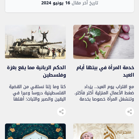
تاريخ آخر مقال
16 يونيو 2024
خدمة المرأة في بيتها أيام
الحكم الربانية مما يقع بغزة
العيد
وفلسطين
مع اقتراب يوم العيد.. يزداد
كنا وما زلنا نستقي من القضية
ضغط الأعمال المنزلية أكثر فأكثر،
الفلسطينية دروسا وعبرا في
وتنشغل المرأة خصوصا بخدمة
اليقين والصبر والثبات؛ أهلها
أسرتها الصغيرة، وحتى الكبيرة..
شعب أبي شجاع يدافع عن أرض
مباركة، هي في الحقيقة ملك
وأمانة في عنق كل المسلمين،
أرض هي أولى القبلتين وثالث
الحرمين ومسرى سيدنا محمد
صلى الله عليه وسلم، بالمقابل