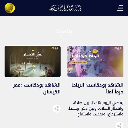
Open main menu
برامجنا
الشاهد بودكاست: الرباط
الشاهد بودكاست : عمر
حرماً آمناً
الكيسان
يمضي اليوم هكذا، بين صلاة،
وانتظار الصلاة، وبين ذكر، وحفظ،
واسترجاع، وتعهد، واستماع،
وعطفة نبوية دافئة نتفيأ
ظلالها…