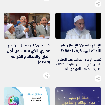
إلى طلب وجه الله عز وجل”
القضائية الدفاع عن هذا المبدإ
حتى لا يتم العبث به”.
الإمام ياسين: الإقبال على
ذ. فتحي: لن نتنازل عن دم
الله تعالى.. كيف نحققه؟
عماري الذي سفك من أجل
الحق والعدالة والكرامة
تحدث الإمام المرشد عبد السلام
(فيديو)
ياسين في مجلس، بتاريخ الثلاثاء
10 رجب 1426 الموافق لـ16
غشت 2005، عن شعبة حب الله
تعالى..