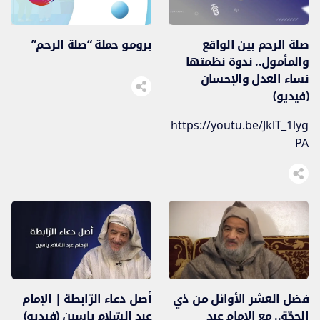
صلة الرحم بين الواقع
برومو حملة “صلة الرحم”
والمأمول.. ندوة نظمتها
نساء العدل والإحسان
(فيديو)
https://youtu.be/JklT_1lyg
PA
فضل العشر الأوائل من ذي
أصل دعاء الرّابطة | الإمام
الحجّة.. مع الإمام عبد
عبد السّلام ياسين (فيديو)