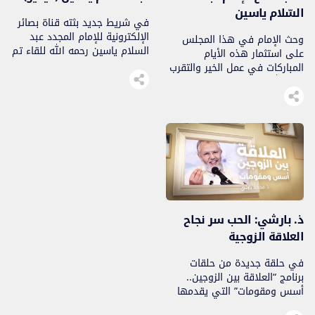
السّلام ياسين
في شريط جديد بثته قناة بصائر
الإلكترونية للإمام المجدد عبد
وحث الإمام في هذا المجلس
السلام ياسين رحمه الله للقاء تم
على استثمار هذه الأيام
يوم الأحد 24 شوال 1426
المباركات في عمل الخير والتقرب
الموافق لـ 27 نونبر 2005، أكد
إلى الله، وتعظيم نية العمل
فيه الإمام أهمية دعاء الرابطة
الصالح فيهن
وأوصى به. وأصّل الإمام لدعاء
الرابطة بحديث رواه الإمامان
البيهقي وابن خزيمة رحمهما
الله، عن سيدنا عبد الله بن عباس
رضي الله عنهما قال، قال […]
ذ. بارشي: الحب سر نجاح
العلاقة الزوجية
في حلقة جديدة من حلقات
برنامج “العلاقة بين الزوجين..
أسس ومقومات” التي يقدمها
الأستاذ محمد بارشي المتخصص