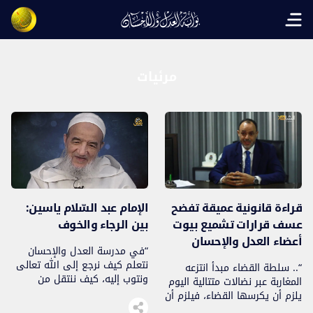
Open main menu
مرئيات
قراءة قانونية عميقة تفضح
الإمام عبد السّلام ياسين:
عسف قرارات تشميع بيوت
بين الرجاء والخوف
أعضاء العدل والإحسان
“في مدرسة العدل والإحسان
نتعلم كيف نرجع إلى الله تعالى
“.. سلطة القضاء مبدأ انتزعه
ونتوب إليه، كيف ننتقل من
المغاربة عبر نضالات متتالية اليوم
الغفلة إلى الذكر، كيف ننتقل من
يلزم أن يكرسها القضاء، فيلزم أن
طلب الدنيا إلى طلب الآخرة ثم
يتولى القاضي والسلطة