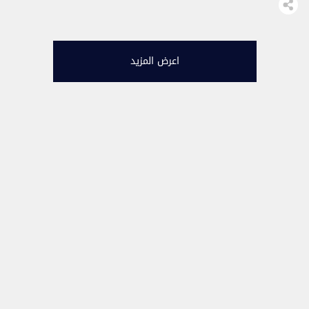
في الشؤون الأسرية على قناة
الشاهد الإلكترونية، تحدث عن
الحب بين الزوجين الذي هو سر
العلاقة الزوجية. عضو مجلس
إٍشاد جماعة العدل والإحسان ذكّر
اعرض المزيد
في الحلقة الخامسة بأحاديث
الرسول الأكرم صلى الله عليه
وسلم: إن الحب في الله […]