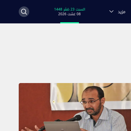
السبت 23 صَفَر 1448
مزيد
08 غشت 2026