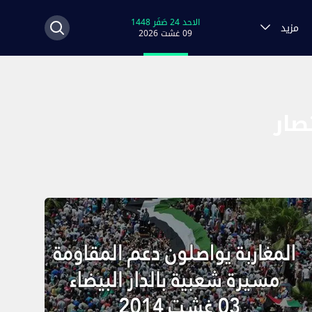
الاحد 24 صَفَر 1448
مزيد
09 غشت 2026
صار