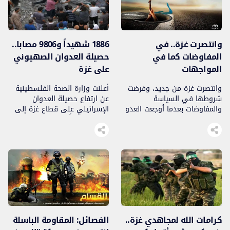
وانتصرت غزة.. في
1886 شهيداً و9806 مصابا..
المفاوضات كما في
حصيلة العدوان الصهيوني
المواجهات
على غزة
وانتصرت غزة من جديد، وفرضت
أعلنت وزارة الصحة الفلسطينية
شروطها في السياسة
عن ارتفاع حصيلة العدوان
والمفاوضات بعدما أوجعت العدو
الإسرائيلي على قطاع غزة إلى
الصهيوني وصمدت في وجه
1886 شهيداً، وإصابة 9806
تجبره وتدميره للقطاع، إذ أعلنت
آخرين..
القاهرة التي احتضنت المفاوضات
وفق بيان التهدئة أنه
كرامات الله لمجاهدي غزة..
الفصائل: المقاومة الباسلة