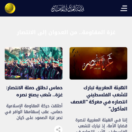
Open main menu
غزة المقاومة.. من العدوان إلى الانتصار
الهيئة المغربية تبارك
حماس تطلق حملة الانتصار:
للشعب الفلسطيني
غزة.. شعب يصنع نصره
انتصاره في معركة “العصف
أطلقت حركة المقاومة الإسلامية
المأكول”
حماس، عقب إسهامها الوافر في
نصر غزة الصمود على كيان
إننا في الهيئة المغربية لنصرة
الاحتلال الإسرائيلي، حملة
قضايا الأمة، إذ نبارك للشعب
للانتصار أسمتها “غزة.. شعب
الفلسطيني الأبي انتصاره في