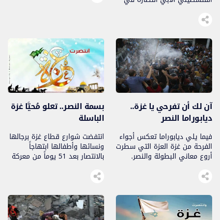
يصنع نصره”.
معركة “العصف المأكول” نحيي
كل مجاهد، وكل شهيد، وكل
جريح
آن لك أن تفرحي يا غزة..
بسمة النصر.. تعلو مُحيَّا غزة
ديابوراما النصر
الباسلة
فيما يلي ديابوراما تعكس أجواء
انتفضت شوارع قطاع غزة برجالها
الفرحة من غزة العزة التي سطرت
ونسائها وأطفالها ابتهاجاً
أروع معاني البطولة والنصر.
بالانتصار بعد 51 يوماً من معركة
العصف المأكول والتي شكلت
علامة فارقة في تاريخ الصراع
الفلسطيني الصهيوني.