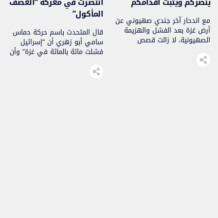
ينصركم ويثبت أقدامكم
انتصرت في معركة “العصف
المأكول”
مع اندحار آخر جندي صهيوني عن
أرض غزة بعد الفشل والهزيمة
قال المتحدث باسم حركة حماس
الصهيونية، لا زالت قصص
سامي أبو زهري أن “إسرائيل
بطولات وكرامات المجاهدين
فشلت مائة بالمائة في غزة” وأن
تتواتر من أرض الميدان..
المقاومة لا يزال في وسعها
الكثير لتفعله”.