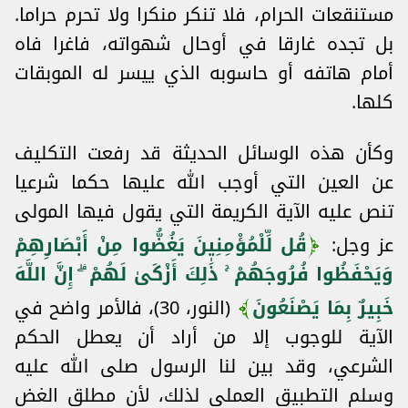
مستنقعات الحرام، فلا تنكر منكرا ولا تحرم حراما.
بل تجده غارقا في أوحال شهواته، فاغرا فاه
أمام هاتفه أو حاسوبه الذي ييسر له الموبقات
كلها.
وكأن هذه الوسائل الحديثة قد رفعت التكليف
عن العين التي أوجب الله عليها حكما شرعيا
تنص عليه الآية الكريمة التي يقول فيها المولى
عز وجل:
قُل لِّلْمُؤْمِنِينَ يَغُضُّوا مِنْ أَبْصَارِهِمْ
وَيَحْفَظُوا فُرُوجَهُمْ ۚ ذَٰلِكَ أَزْكَىٰ لَهُمْ ۗ إِنَّ اللَّهَ
خَبِيرٌ بِمَا يَصْنَعُونَ
(النور، 30)، فالأمر واضح في
الآية للوجوب إلا من أراد أن يعطل الحكم
الشرعي، وقد بين لنا الرسول صلى الله عليه
وسلم التطبيق العملي لذلك، لأن مطلق الغض