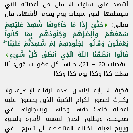
أشهد على سلوك الإنسان من أعضائه التي
سينطقها الحق سبحانه يوم يقوم الأشهاد، قال
تعالى:
حَتَّىٰٓ إِذَا مَا جَآءُوهَا شَهِدَ عَلَيْهِمْ
سَمْعُهُمْ وَأَبْصَٰرُهُمْ وَجُلُودُهُم بِمَا كَانُواْ
يَعْمَلُونَ وَقَالُوا لِجُلُودِهِمْ لِمَ شَهِدتُّمْ عَلَيْنَا ۖ
قَالُوا أَنطَقَنَا اللَّهُ الَّذِي أَنطَقَ كُلَّ شَيْءٍ
(فصلت 20 – 21)، حينها كل عضو سيقول: أنا
فعلت كذا وكذا يوم كذا وكذا.
فكيف لا يأبه الإنسان لهذه الرقابة الإلهية، ولا
يكترث لحضور الكرام الكتبة الذين يحصون عليه
أعماله كلها؛ دقها وجلها، ويسجلونها في
صحيفته، ويطلق العنان لنفسه الأمارة بالسوء
ويبيح لعينه الخائنة المتلصصة أن تسرح في