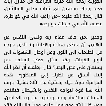
الجوزية رحمه الله منزلة المراقبة من منازل إياك
نعبد وإياك نستعين في كتابه مدارج السالكين،
قال رحمة الله عليه: «من راقب الله في خواطره،
عصمه الله في حركات جوارحه».
وجدير بمن خاف مقام ربه ونهى النفس عن
الهوى، أن يحظى بعناية وهداية ربه الذي يخرجه
من الظلمات إلى النور، ومن أوحال الشهوات إلى
أنوار القربات. وقد سئل بعض السلف «بم
يستعان على غض البصر؟ قال: بعلمك أن نظر الله
إليك أسبق من نظرك إلى المنظور». هذه
المراقبة تورث حياء وخشية من الله؛ خشية يرزقه
الله بها قوة ليواجه النفس والشيطان فيقتحم
العقبات بسلاسة ويسر ويقترب من رب العالمين.
ومن كان الله معه فمن عليه، ومن فاز بالله فقد