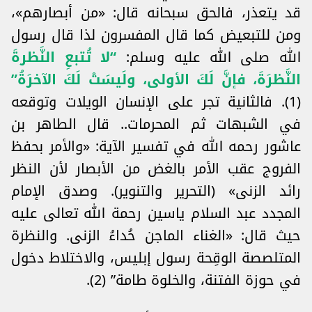
قد يتعذر، فالحق سبحانه قال: «من أبصارهم»،
ومن للتبعيض كما قال المفسرون لذا قال رسول
الله صلى الله عليه وسلم:
“لا تُتبعِ النَّظرةَ
النَّظرَةَ، فإنَّ لَكَ الأولى، ولَيسَتْ لَكَ الآخرَةُ”
(1). فالثانية تجر على الإنسان الويلات وتوقعه
في الشبهات ثم المحرمات.. قال الطاهر بن
عاشور رحمه الله في تفسير الآية: «والأمر بحفظ
الفروج عقب الأمر بالغض من الأبصار لأن النظر
رائد الزنى» (التحرير والتنوير). وصدق الإمام
المجدد عبد السلام ياسين رحمة الله تعالى عليه
حيث قال: «الغناء الماجن حُداءُ الزنى. والنظرة
المتلصصة الوقِحة رسول إبليس، والاختلاط دخول
في حوزة الفتنة، والخلوة طامة” (2).