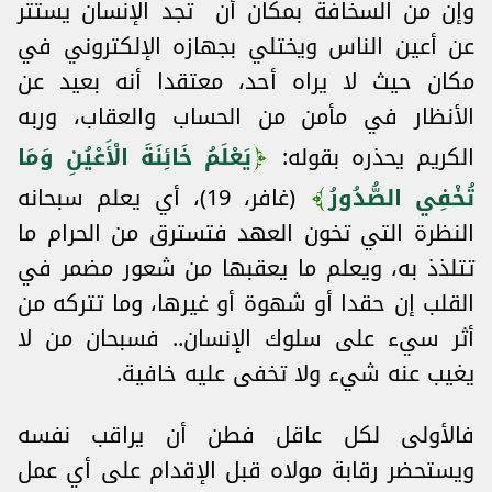
وإن من السخافة بمكان أن تجد الإنسان يستتر
عن أعين الناس ويختلي بجهازه الإلكتروني في
مكان حيث لا يراه أحد، معتقدا أنه بعيد عن
الأنظار في مأمن من الحساب والعقاب، وربه
الكريم يحذره بقوله:
يَعْلَمُ خَائِنَةَ الْأَعْيُنِ وَمَا
تُخْفِي الصُّدُورُ
(غافر، 19)، أي يعلم سبحانه
النظرة التي تخون العهد فتسترق من الحرام ما
تتلذذ به، ويعلم ما يعقبها من شعور مضمر في
القلب إن حقدا أو شهوة أو غيرها، وما تتركه من
أثر سيء على سلوك الإنسان.. فسبحان من لا
يغيب عنه شيء ولا تخفى عليه خافية.
فالأولى لكل عاقل فطن أن يراقب نفسه
ويستحضر رقابة مولاه قبل الإقدام على أي عمل