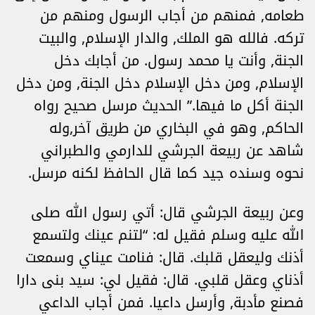
طعامه, فمنهم من أجاب الرسول ومنهم من
تركه. فالله هو الملك, والدار الإسلام, والبيت
الجنة, وأنت يا محمد رسول. من أجابك دخل
الإسلام, ومن دخل الإسلام دخل الجنة, ومن دخل
الجنة أكل ما فيها.” الحديث مرسل صحيح رواه
الحاكم, وهو في البخاري من طريق آخر,وله
شاهد عن ربيعة الجرشي للدارمي والطبراني
نحوه وسنده جيد كما قال الحافظ لكنه مرسل.
وعن ربيعة الجرشي قال: أتي رسول الله صلى
الله عليه وسلم فقيل له: “لتنم عينك ولتسمع
أذنك وليعقل قلبك. قال: فنامت عيناي وسمعت
أذناي وعقل قلبي. قال: فقيل لي: سيد بنى دارا
فصنع مأدبة, وأرسل داعيا. فمن أجاب الداعي