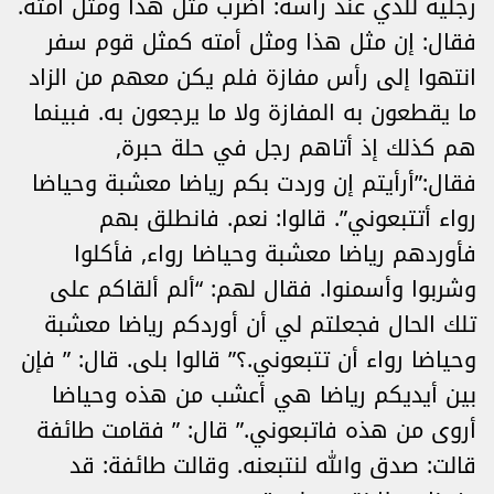
رجليه للذي عند رأسه: اضرب مثل هذا ومثل أمته.
فقال: إن مثل هذا ومثل أمته كمثل قوم سفر
انتهوا إلى رأس مفازة فلم يكن معهم من الزاد
ما يقطعون به المفازة ولا ما يرجعون به. فبينما
هم كذلك إذ أتاهم رجل في حلة حبرة,
فقال:”أرأيتم إن وردت بكم رياضا معشبة وحياضا
رواء أتتبعوني”. قالوا: نعم. فانطلق بهم
فأوردهم رياضا معشبة وحياضا رواء, فأكلوا
وشربوا وأسمنوا. فقال لهم: “ألم ألقاكم على
تلك الحال فجعلتم لي أن أوردكم رياضا معشبة
وحياضا رواء أن تتبعوني.؟” قالوا بلى. قال: ” فإن
بين أيديكم رياضا هي أعشب من هذه وحياضا
أروى من هذه فاتبعوني.” قال: ” فقامت طائفة
قالت: صدق والله لنتبعنه. وقالت طائفة: قد