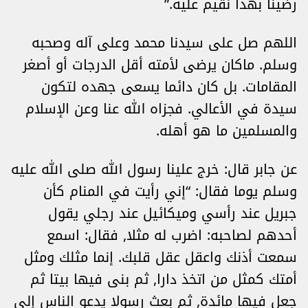
رضينا بهذا نقيم عليه.”
اللهم صل على سيدنا محمد وعلى آله وصحبه
وسلم. ماكان يرضى لأمته أقل الدرجات أو أصغر
المقامات. بل كان دائما يسعى جهده لتكون
سيدة في الأعالي. فجزاه الله عنا وعن الإسلام
والمسلمين ما هو أهله.
عن جابر قال: خرج علينا رسول الله صلى الله عليه
وسلم يوما فقال: “إني رأيت في المنام كأن
جبريل عند رأسي وميكائيل عند رجلي يقول
أحدهم لصاحبه: اضرب له مثلا, فقال: اسمع
سمعت أذنك واعقل عقل قلبك. إنما مثلك ومثل
أمتك كمثل من اتخذ دارا, ثم بنى فيها بيتا ثم
جعل فيها مائدة, ثم بعث رسولا يدعو الناس إلى