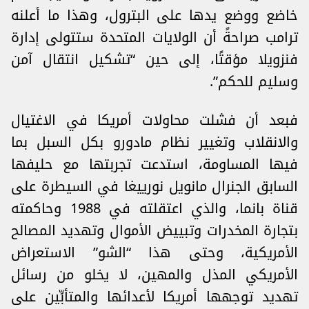
خاضع ووضع يدها على البترول، وهذا ما أعلنه
ترامب صراحةً أن الولايات المتحدة ستتولى إدارة
فنزويلا مؤقتًا، إلى حين “تشكيل انتقال آمن
وسليم للحكم”.
فبعد أن فشلت محاولات أمريكا في الاغتيال
والانقلاب وتغيير نظام مادورو بكل السبل بما
فيها المساومة، استدعت تجربتها مع حليفها
السابق الجنرال مانويل نورييغا في السيطرة على
قناة بانما، والذي اعتقلته في 1988 وحاكمته
بتجارة المخدرات وتبييض الأموال وتهديد المصالح
الأمريكية، وحتى هذا “الشو” الاستعراض
الأمريكي المذل والمهين، لا يخلو من رسائل
تهديد توجهها أمريكا لأعدائها والمتأبِّين على