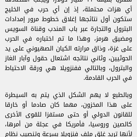
أي هزات محتملة، إذ إن أي حرب في الخليج
ستكون أول نتائجها إغلاق خطوط مرور إمدادات
البترول والتجارة عبر باب المندب وقناة السويس
ومضيق هرمز، وهذا ما تم اختباره في الحرب
على غزة، وذاق مرارته الكيان الصهيوني على يد
الحوثيين، وثاني نتائجه اشتعال حقول وآبار الغاز
والبترول، وبالتالي ففنزويلا هي ورقة الاحتياط
في الحرب القادمة.
وبالطبع لا يهم الشكل الذي يتم به السيطرة
على هذا المخزون، مهما كان صادما أو خارقا
للقانون الدولي أو حتى مستفزا للقوى الأخرى
كالصين وروسيا، فأمريكا في عجلة من أمرها،
لأنها تريد غلق ملف فنزويلا بسرعة وتنصيب نظام