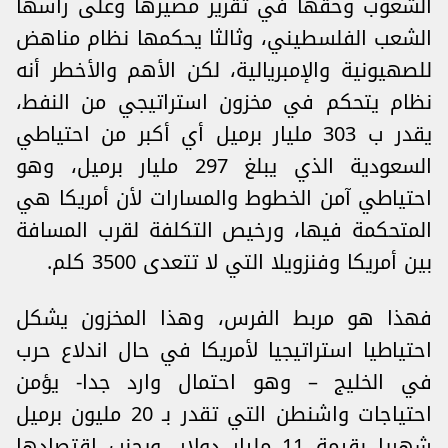
الشعوب وحقها في تقرير مصيرها وعلى رأسها
الشعب الفلسطيني، وثالثا يحكمها نظام مناهض
للصهيونية والإمبريالية، لكن الأهم والأخطر أنه
نظام يتحكم في مخزون استراتيجي من النفط،
يقدر ب 303 مليار برميل أي أكبر من احتياطي
السعودية الذي يبلغ 297 مليار برميل، وهو
احتياطي آمن الخطوط والمسارات لأن أمريكا هي
المتحكمة فيها، ورخيص التكلفة لقرب المسافة
بين أمريكا وفنزويلا التي لا تتعدى 3500 كلم.
فهذا هو مربط الفرس، وهذا المخزون يشكل
احتياطيا استراتيجيا لأمريكا في حال اندلاع حرب
في الخليج – وهو احتمال وارد جدا- يؤمن
احتياجات واشنطن التي تقدر بـ 20 مليون برميل
شهريا بقيمة 11 مليار دولار، ويجنب اقتصادها