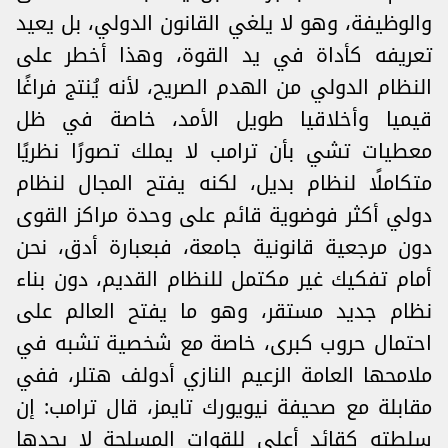
والوظيفة، وهو لا يلغي القانون الدولي، بل يعيد
تعريفه كأداة في يد القوة، وهذا أخطر على
النظام الدولي من الهدم الصريح، لأنه يُنتج فراغًا
قيميا وأخلاقيا طويل الأمد، خاصة في ظل
معطيات تشي بأن ترامب لا يملك تصورًا نظريًا
متكاملًا لنظام بديل، لكنه يفتح المجال لنظام
دولي أكثر فوضوية قائم على وحدة مراكز القوى
دون مرجعية قانونية جامعة، فبعبارة أدق، نحن
أمام تفكيك غير مكتمل للنظام القديم، دون بناء
نظام جديد مستقر، وهو ما يفتح العالم على
احتمال حروب كبرى، خاصة مع شخصية تشبه في
ملامحها العامة الزعيم النازي أدولف هتلر، ففي
مقابلة مع صحيفة نيويورك تايمز، قال ترامب: إن
سلطته كقائد أعلى للقوات المسلحة لا يحدها