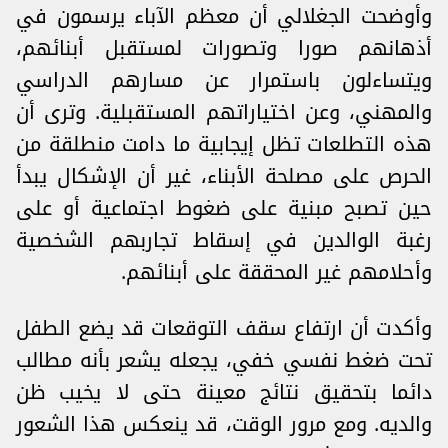
وأوضحت الجغلالي أن معظم الآباء يرسمون في
أذهانهم صورا وتصورات لمستقبل أبنائهم،
ويتساءلون باستمرار عن مسارهم الدراسي
والمهني، وعن اختياراتهم المستقبلية. وترى أن
هذه التطلعات تظل إيجابية ما دامت منطلقة من
الحرص على مصلحة الأبناء، غير أن الإشكال يبدأ
حين تصبح مبنية على ضغوط اجتماعية أو على
رغبة الوالدين في إسقاط تجاربهم الشخصية
وأحلامهم غير المحققة على أبنائهم.
وأكدت أن ارتفاع سقف التوقعات قد يضع الطفل
تحت ضغط نفسي خفي، يجعله يشعر بأنه مطالب
دائما بتحقيق نتائج معينة حتى لا يخيب ظن
والديه. ومع مرور الوقت، قد ينعكس هذا الشعور