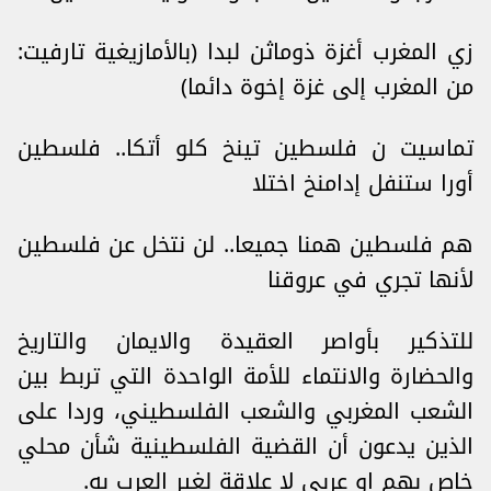
زي المغرب أغزة ذوماثن لبدا (بالأمازيغية تارفيت:
من المغرب إلى غزة إخوة دائما)
تماسيت ن فلسطين تينخ كلو أتكا.. فلسطين
أورا ستنفل إدامنخ اختلا
هم فلسطين همنا جميعا.. لن نتخل عن فلسطين
لأنها تجري في عروقنا
للتذكير بأواصر العقيدة والايمان والتاريخ
والحضارة والانتماء للأمة الواحدة التي تربط بين
الشعب المغربي والشعب الفلسطيني، وردا على
الذين يدعون أن القضية الفلسطينية شأن محلي
خاص بهم او عربي لا علاقة لغير العرب به.