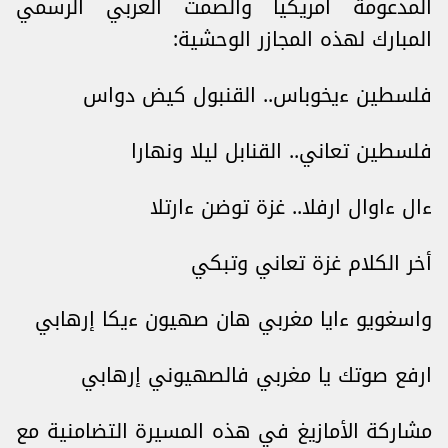
المدعومة أمريكيا والصمت العربي الرسمي
المبارك لهذه المجازر الوحشية:
فلسطين ءيخوباس.. القنبول كيض دواس
فلسطين تعاني.. القنابل ليلا ونهارا
ءال ءاوال ارفلا.. غزة توضن ءارتلا
أخر الكلام غزة تعاني وتبكي
واسغويو ءايا مغربي هان صهيون ءيكا إرهابي
ارفع صوتك يا مغربي فالصهيوني إرهابي
مشاركة الأمازيغ في هذه المسيرة التضامنية مع