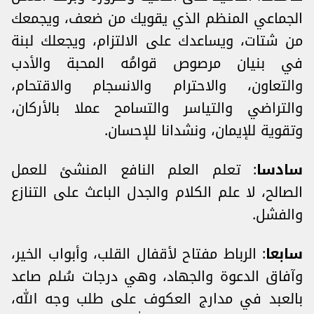
الجماعي المنظم الذي يقويك من ضعف، ويجمعك
من شتات، ويساعدك على الالتزام، ويجعلك لبنة
في بنيان مرصوص قوامُه المحبة والأدب
والتعاون، والاحترام والانسجام والاقتحام،
والتراضي والتياسر والتسامح عملا بالأركان،
وتقوية للإيمان، ونشدانا للإحسان.
سادسا
: تعلم العلم النافع المنشئ للعمل
الصالح، لا علم الكلام والجدل الباعث على التنازع
والفشل.
سابعا
: الرباط مفتاح لأقفال القلب، وأبواب الخير،
وآفاق الدعوة والجهاد، وهي درجات سُلم صاعد
بالعبد في مدارج العكوف على طلب وجه الله،