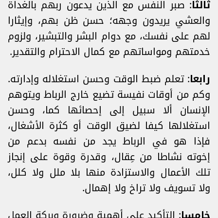
ثالثا
: صبر النفس مع الذين يدعون ربهم بالغداة
والعشي يريدون وجهه؛ حسن ظن بهم، وإيثارا
لهم على نفسك، مع دوام البشر والتبشير، ولزوم
خدمتهم ومواساتهم مع كمال الاحترام والتقدير.
رابعا
: تعلم ضبط الوقت وحسن استغلاله وإدارته.
وكم من أوقات نفيسة تضيع خارج الرباط ويتوهم
الإنسان ألا سبيل إلى إحصائها كما، وحسن
استغلالها كيفا لضيق الوقت أو كثرة الأشغال،
فإذا هو في الرباط يجد من نفسه بدعم من
إخوته نشاطا من عِقال، وقدرة وقوة على إنجاز
تلك الأعمال والاستزادة منها بلا ملل ولا كلل،
ولا تسويف ولا تراخ ولا إهمال.
خامسا
: التأكيد على أهمية وضرورة وبركة العمل