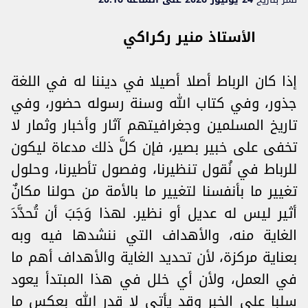
الأستاذ منير ركراكي
إذا كان الرباط أصلا أصيلا في ديننا له في اللغة
جذور، وفي كتاب الله وسنة رسوله حضور، وفي
تاريخ المسلمين وجغرافيتهم آثار وأخبار وثمار لا
تخفى على خبير بصير، فإن كلَّ ذلك مدعاة ليكون
للرباط في نُقول تنظيرنا، وفصول تأطيرنا، وحلول
تغيير ما بأنفسنا لتغيير ما بالأمة من حولنا مكانٌ
أثير ليس له عديل أو نظير. لهذا وَجَبَ أن تُحدَّدَ
الغاية منه، والأهداف التي ننشدها فيه وبه
بعناية مركزة، لأن تحديد الغاية والأهداف أهم ما
في العمل، ولأن أي خلل في هذا المبتدأ يعود
سلبا على الخبر وقد يأتي لا قدر الله بعكس ما