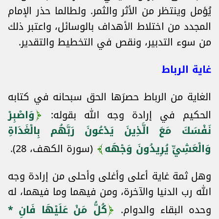
يُؤمل وينتظر من الأثر والثمر. ولطالما حذر الإمام
المجدد من اختلاط الأهداف بالوسائل، واعتبر ذلك
من سوء التدبير، ونقص في التخطيط والتقدير.
غاية الرباط
الغاية من الرباط حصرَها الحق سبحانه في كتابه
الحكيم في إرادة وجه الله بقوله:
وَاصْبِرْ
نَفْسَكَ مَعَ الَّذِينَ يَدْعُونَ رَبَّهُم بِالْغَدَاةِ
وَالْعَشِيِّ يُرِيدُونَ وَجْهَه
(سورة الكهف، 28).
وهل ثمة غاية أعلى وأغلى وأحلى من إرادة وجه
الله رب الدنيا والآخرة، ومن فيهما وما فيهما، له
وحده البقاء والدوام.
كُلُّ مَنْ عَلَيْهَا فَانِ *