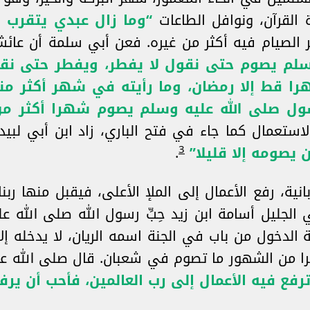
القرآن، ونوافل الطاعات
“وما زال عبدي يتقرب إ
 الصيام فيه أكثر من غيره. فعن أبي سلمة أن عائشة
سلم يصوم حتى نقول لا يفطر، ويفطر حتى نقو
ا قط إلا رمضان، وما رأيته في شهر أكثر من
ول صلى الله عليه وسلم يصوم شهرا أكثر من
 الاستعمال كما جاء في فتح الباري، زاد ابن أبي لب
3
يصومه إلا قليلا”
.
ية، رفع الأعمال إلى الملإ الأعلى، فيقبل منها ربنا
بي الجليل أسامة ابن زيد حِبِّ رسول الله صلى الله 
قة الدخول من باب في الجنة اسمه الريان، لا يدخله إ
را من الشهور ما تصوم في شعبان. قال صلى الله ع
ع فيه الأعمال إلى رب العالمين، فأحب أن يرفع