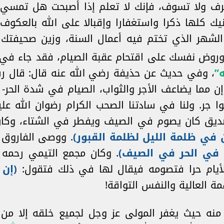
ترف ولا تسوف، فإنك لا تعلم إذا أصبحت هل تمسي
ك كلها ذكرا واستغفارا وإقبالا على الله بالعكوف 
ذا الشهر الذي تختم فيه أعمال السنة، وزين صحيفتك
وروض نفسك على اقتحام عقبة الصيام، فقد جاء في
”
، وفي حديث عن حذيفة رضي الله عنه قال: قال ر
إن مما يضاعف الأجر والثواب، الصيام في شدة الحر-
وا جر. ولنا في سادتنا الصحب الكرام رضوان الله ع
الصديق كان يصوم في الصيف ويفطر في الشتاء، وكان
 في ظلمة الليل لظلمة القبور)
. ووصى الفاروق ر
 في الحر في الصيف)
. وكان مجمع التيمي رحمه
لأيام حرا فتصومه فيقال لها في ذلك فتقول:
(
إن 
مة العالية والنفس التواقة!
نه حيث يغفر المولى عز وجل لجميع خلقه إلا من 