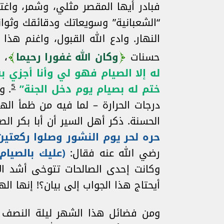
فبادر أيها المقصر مثلي، وشمر، واغ
“الشعبانية” وسويعاتك ودقائقك وثواني
النهار. وادع الله القبول، واغنم ه
حسنات
وكان الله غفورا رحيما
، 
له إلا الصيام فهو لي وأنا أجزي به
5
ختم له بصيام يوم دخل الجنة”
. و
درجات الحرارة – لما فيه من ظمأ اله
الحسنة. ذكر أهل السير أن أبا بكر 
حره لحر يوم النشور وصلوا ركعتين
رضي الله عنه فقال:
(
عليك بالصيام
وكانت إحدى الصالحات تتوخى أشد ا
أيحتاج هذا الجواب إلى بيان؟! إنها اله
ومن فضائل هذا الشهر ليلة النصف م