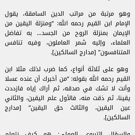
وهو مرتبة من مراتب الدين السامقة، يقول
الإمام ابن القيم رحمه الله: “ومنزلة اليقين من
الإيمان بمنزلة الروح من الجسد… به تفاضل
العلماء، وإليه شمر العاملون، وفيه تنافس
المتنافسون” [مدارج السالكين].
وهو على ثلاثة أنواع، كما ضرب لذلك مثلا ابن
القيم رحمه الله بقوله: “من أخبرك أن عنده عسلا
وأنت لا تشك في صدقه، ثم أراك إياه فازددت
يقينا، ثم ذقت منه، فالأول علم اليقين، والثاني
عين اليقين، والثالث حق اليقين” [مدارج
السالكين].
والسؤال التربوي العملي: هو كيف نتعلم