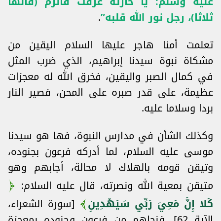
عليه وسلم: يا حارثة عرفت فالزم (قالها
ثلاثا)، رجل نور الله قلبه”
.
تعلمت أمنا هاجر عليها السلام اليقين من
مشكاة نبوة سيدنا إبراهيم، الذي ضرب المثل
في كمال الصبر واليقين، فخرق الله له معجزات
عظيمة، على قدر صبره على المحن، فصير النار
بردا وسلاما عليه.
وكذلك الشأن في مدارس النبوة، فها هو سيدنا
موسى عليه السلام، لما أدركه فرعون بجنوده،
وتيقن قومه بالهلاك لا محالة، أجابهم وهو
متيقن بمعية الله ونصرته، قال عليه السلام:
كَلا إِنَّ مَعِيَ رَبِّي سَيَهْدِينِ
[سورة الشعراء،
الآية 62]. فنجاهم من فرعون وجنوده بمعجزة