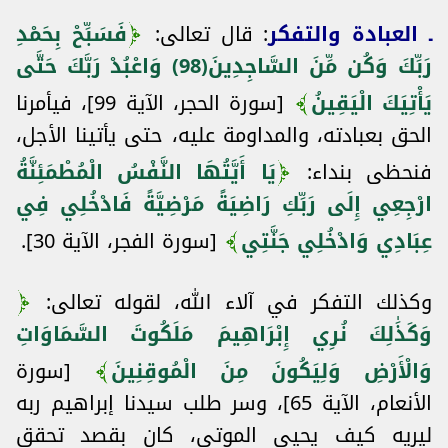
ـ العبادة والتفكر
: قال تعالى:
فَسَبِّحْ بِحَمْدِ
رَبِّكَ وَكُن مِّنَ السَّاجِدِينَ(98) وَاعْبُدْ رَبَّكَ حَتَّى
يَأْتِيَكَ الْيَقِينُ
[سورة الحجر، الآية 99]، فيأمرنا
الحق بعبادته، والمداومة عليه، حتى يأتينا الأجل،
فنحظى بنداء:
يَا أَيَّتُهَا النَّفْسُ الْمُطْمَئِنَّةُ
ارْجِعِي إِلَى رَبِّكِ رَاضِيَةً مَرْضِيَّةً فَادْخُلِي فِي
عِبَادِي وَادْخُلِي جَنَّتِي
[سورة الفجر، الآية 30].
وكذلك التفكر في آلاء الله، لقوله تعالى:
وَكَذَٰلِكَ نُرِي إِبْرَاهِيمَ مَلَكُوتَ السَّمَاوَاتِ
وَالْأَرْضِ وَلِيَكُونَ مِنَ الْمُوقِنِينَ
[سورة
الأنعام، الآية 65]، وسر طلب سيدنا إبراهيم ربه
ليريه كيف يحيي الموتى، كان بقصد تحقق