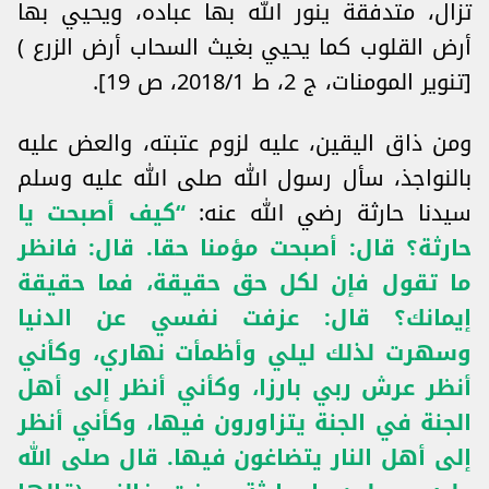
تزال، متدفقة ينور الله بها عباده، ويحيي بها
أرض القلوب كما يحيي بغيث السحاب أرض الزرع )
[تنوير المومنات، ج 2، ط 2018/1، ص 19].
ومن ذاق اليقين، عليه لزوم عتبته، والعض عليه
بالنواجذ، سأل رسول الله صلى الله عليه وسلم
سيدنا حارثة رضي الله عنه:
“كيف أصبحت يا
حارثة؟ قال: أصبحت مؤمنا حقا. قال: فانظر
ما تقول فإن لكل حق حقيقة، فما حقيقة
إيمانك؟ قال: عزفت نفسي عن الدنيا
وسهرت لذلك ليلي وأظمأت نهاري، وكأني
أنظر عرش ربي بارزا، وكأني أنظر إلى أهل
الجنة في الجنة يتزاورون فيها، وكأني أنظر
إلى أهل النار يتضاغون فيها. قال صلى الله