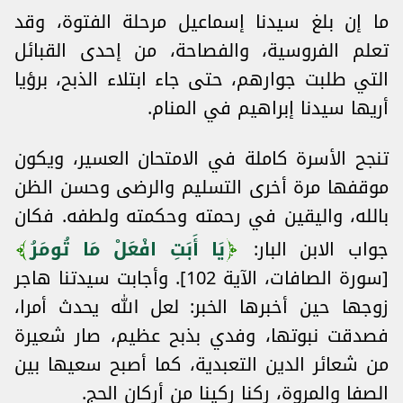
ما إن بلغ سيدنا إسماعيل مرحلة الفتوة، وقد
تعلم الفروسية، والفصاحة، من إحدى القبائل
التي طلبت جوارهم، حتى جاء ابتلاء الذبح، برؤيا
أريها سيدنا إبراهيم في المنام.
تنجح الأسرة كاملة في الامتحان العسير، ويكون
موقفها مرة أخرى التسليم والرضى وحسن الظن
بالله، واليقين في رحمته وحكمته ولطفه. فكان
جواب الابن البار:
يَا أَبَتِ افْعَلْ مَا تُومَرُ
[سورة الصافات، الآية 102]. وأجابت سيدتنا هاجر
زوجها حين أخبرها الخبر: لعل الله يحدث أمرا،
فصدقت نبوتها، وفدي بذبح عظيم، صار شعيرة
من شعائر الدين التعبدية، كما أصبح سعيها بين
الصفا والمروة، ركنا ركينا من أركان الحج.