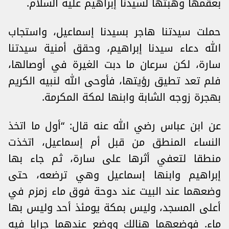
بعقمها وهبتها لسيدنا إبراهيم عليه السلام.
حملت سيدتنا هاجر بسيدنا إسماعيل، واستجاب
الله دعاء سيدنا إبراهيم، وحقق أمنية سيدتنا
سارة، لكن سرعان ما دبت الغيرة في أوصالها،
فلم تعد تطيق رؤيتها، فأوحى الله لنبيه الكريم
بهجرة زوجه الشابة وابنها لمكة المكرمة.
عن ابن عباس رضي الله عنه قال: “أول ما اتخذ
النساء المنطق من قبل أم إسماعيل، اتخذت
منطقا لتعفي أثرها على سارة، ثم جاء بها
إبراهيم وابنها إسماعيل وهي ترضعه، حتى
وضعهما عند البيت عند دوحة فوق ماء زمزم في
أعلى المسجد، وليس بمكة يومئذ أحد وليس بها
ماء. فوضعهما هنالك ووضع عندهما جرابا فيه