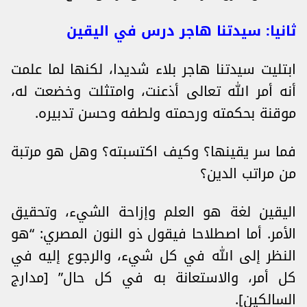
ثانيا: سيدتنا هاجر درس في اليقين
ابتليت سيدتنا هاجر بلاء شديدا، لكنها لما علمت
أنه أمر الله تعالى أذعنت، وامتثلت وخضعت له،
موقنة بحكمته ورحمته ولطفه وحسن تدبيره.
فما سر يقينها؟ وكيف اكتسبته؟ وهل هو مرتبة
من مراتب الدين؟
اليقين لغة هو العلم وإزاحة الشيء، وتحقيق
الأمر. أما اصطلاحا فيقول ذو النون المصري: “هو
النظر إلى الله في كل شيء، والرجوع إليه في
كل أمر، والاستعانة به في كل حال” [مدارج
السالكين].