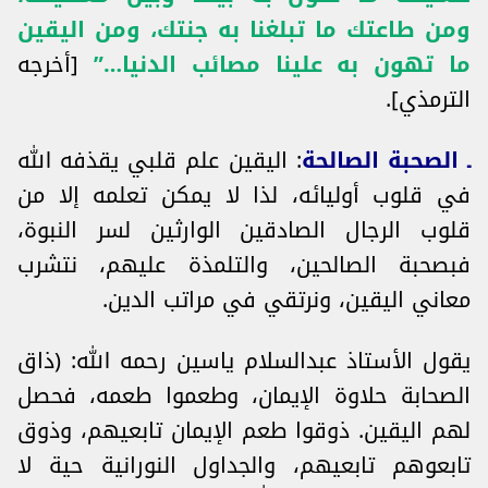
ومن طاعتك ما تبلغنا به جنتك، ومن اليقين
ما تهون به علينا مصائب الدنيا…”
[أخرجه
الترمذي].
ـ الصحبة الصالحة
: اليقين علم قلبي يقذفه الله
في قلوب أوليائه، لذا لا يمكن تعلمه إلا من
قلوب الرجال الصادقين الوارثين لسر النبوة،
فبصحبة الصالحين، والتلمذة عليهم، نتشرب
معاني اليقين، ونرتقي في مراتب الدين.
يقول الأستاذ عبدالسلام ياسين رحمه الله: (ذاق
الصحابة حلاوة الإيمان، وطعموا طعمه، فحصل
لهم اليقين. ذوقوا طعم الإيمان تابعيهم، وذوق
تابعوهم تابعيهم، والجداول النورانية حية لا