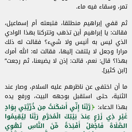
تمر، وسقاء فيه ماء.
ثم قفي إبراهيم منطلقا، فتبعته أم إسماعيل،
فقالت: يا إبراهيم أين تذهب وتتركنا بهذا الوادي
الذي ليس به أنيس ولا شيء؟ فقالت له ذلك
مرارا وجعل لا يلتفت إليها، فقالت له: الله أمرك
بهذا؟ قال: نعم، قالت: إذن لا يضيعنا، ثم رجعت”
[ابن كثير].
ما أن اختفى عن ناظرهم عليه السلام، وصار عند
الثنية، حتى استقبل بوجهه البيت، ورفع يده
بهذا الدعاء:
رَّبَّنَا إِنِّي أَسْكَنتُ مِن ذُرِّيَّتِي بِوَادٍ
غَيْرِ ذِي زَرْعٍ عِندَ بَيْتِكَ الْمُحَرَّمِ رَبَّنَا لِيُقِيمُوا
الصَّلَاةَ فَاجْعَلْ أَفْئِدَةً مِّنَ النَّاسِ تَهْوِي