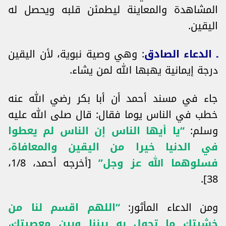
المشاهدة والمعاينة ليطمئن قلبه ويحصل له
اليقين.
ـ الدعاء الصادق
: وهي وصية نبوية، لأن اليقين
درجة إيمانية يهبها الله لمن يشاء.
جاء في مسند أحمد أن أبا بكر رضي الله عنه
خطب في الناس يوما فقال: قال صلى الله عليه
وسلم:
“يا أيها الناس إن الناس لم يعطوا
في الدنيا خيرا من اليقين والمعافاة،
فسلوهما الله عز وجل”
[أخرجه أحمد، 1/8،
38].
ومن الدعاء المأثور:
“اللهم اقسم لنا من
خشيتك ما تحول به بيننا وبين معصيتك،