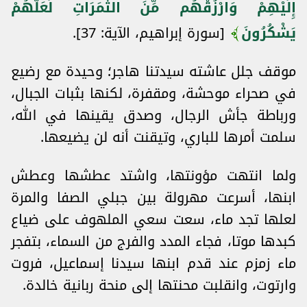
إِلَيْهِمْ وَارْزُقْهُم مِّنَ الثَّمَرَاتِ لَعَلَّهُمْ
يَشْكُرُونَ
[سورة إبراهيم، الآية: 37].
موقف جلل عاشته سيدتنا هاجر؛ وحيدة مع رضيع
في صحراء موحشة، ومقفرة، لكنها بثبات الجبال،
ورباطة جأش الرجال، وصدق يقينها في الله،
سلمت أمرها للباري، وتيقنت أنه لن يضيعها.
ولما انتهت مؤونتها، واشتد عطشها وعطش
ابنها، أسرعت مهرولة بين جبلي الصفا والمرة
لعلها تجد ماء، سعت سعي الملهوف على ضياع
كبدها موتا، فجاء المدد والفرج من السماء، بتفجر
ماء زمزم عند قدم ابنها سيدنا إسماعيل، فروت
وارتوت، وانقلبت محنتها إلى منحة ربانية خالدة.