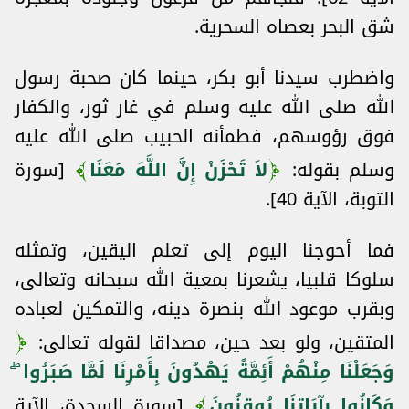
شق البحر بعصاه السحرية.
واضطرب سيدنا أبو بكر، حينما كان صحبة رسول
الله صلى الله عليه وسلم في غار ثور، والكفار
فوق رؤوسهم، فطمأنه الحبيب صلى الله عليه
وسلم بقوله:
لاَ تَحْزَنْ إِنَّ اللَّهَ مَعَنَا
[سورة
التوبة، الآية 40].
فما أحوجنا اليوم إلى تعلم اليقين، وتمثله
سلوكا قلبيا، يشعرنا بمعية الله سبحانه وتعالى،
وبقرب موعود الله بنصرة دينه، والتمكين لعباده
المتقين، ولو بعد حين، مصداقا لقوله تعالى:
وَجَعَلْنَا مِنْهُمْ أَئِمَّةً يَهْدُونَ بِأَمْرِنَا لَمَّا صَبَرُوا ۖ
وَكَانُوا بِآيَاتِنَا يُوقِنُونَ
[سورة السجدة، الآية