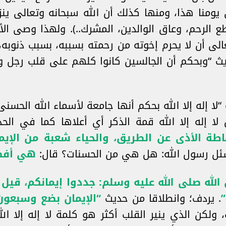
ومنا هذا، ومنها كذلك أن الله سبحانه وتعالى ينز
 الرحم، وعاق الوالدين، المشرك..). ولهذا وصى ا
تعالى أن لا يحرم إخوته من رحمته بسببه، بسبب ذنوب
يث “وبحكم أن الجالسين كانوا كلهم على قلب رجل وا
 “لا إله إلا الله بحكم أنها جامعة لأسماء الله الحس
لا إله إلا الله قمة الذكر أي أعلاها كما في الح
ماطة الأذى عن الطريق، والحياء شعبة من الإيم
سئل رسول الله: هل هي من الحسنات؟ قال:
هي أفض
لله صلى الله عليه وسلم: جددوا إيمانكم، قيل ي
”
. يردف؛ وانطلاقا من حديث
“الإيمان بضع وسبعون 
، ولكن الذي ينير القلب أكثر هو كلمة لا إله إلا ال