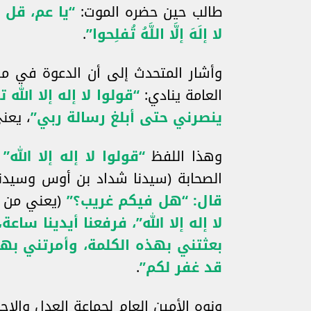
طالب حين حضره الموت:
“يا عم، قل ل
لا إلَهَ إلَّا اللَّهُ تُفلِحوا”
.
وأشار المتحدث إلى أن الدعوة في م
العامة ينادي:
“قولوا لا إله إلا الله 
ينصرني حتى أبلغ رسالة ربي”
، يعني
وهذا اللفظ
“قولوا لا إله إلا الله”
ف
الصحابة (سيدنا شداد بن أوس وسيدنا
قال: “هل فيكم غريب؟”
(يعني من أ
لا إله إلا الله”، فرفعنا أيدينا س
بعثتني بهذه الكلمة، وأمرتني بها،
قد غفر لكم”
.
ونوه الأمين العام لجماعة العدل والإحس