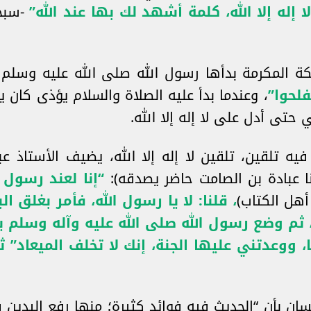
ا إله إلا الله، كلمة أشهد لك بها عند الله”
-سبحا
كة المكرمة بدأها رسول الله صلى الله عليه وسلم
تفلحوا”
، وعندما بدأ عليه الصلاة والسلام يؤذى كان ي
 حتى أدل على لا إله إلا الله.
يه تلقين، تلقين لا إله إلا الله، يضيف الأستاذ 
 عبادة بن الصامت حاضر يصدقه):
“إنا لعند رسول 
هل الكتاب)
، قلنا: لا يا رسول الله، فأمر بغلق ا
اعة، ثم وضع رسول الله صلى الله عليه وآله وسلم ي
 ووعدتني عليها الجنة، إنك لا تخلف الميعاد” ثم
ان بأن “الحديث فيه فوائد كثيرة؛ منها رفع اليدين في