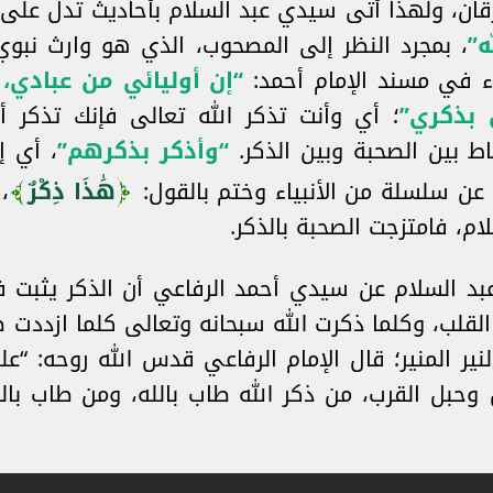
ترقان، ولهذا أتى سيدي عبد السلام بأحاديث تدل على 
ه”
، بمجرد النظر إلى المصحوب، الذي هو وارث نبوي
ء في مسند الإمام أحمد:
“إن أوليائي من عبادي، 
 بذكري”
؛ أي وأنت تذكر الله تعالى فإنك تذكر أو
باط بين الصحبة وبين الذكر.
“وأذكر بذكرهم”
، أي إ
عن سلسلة من الأنبياء وختم بالقول:
هَٰذَا ذِكْرٌ
،
ام، فامتزجت الصحبة بالذكر.
بد السلام عن سيدي أحمد الرفاعي أن الذكر يثبت ف
القلب، وكلما ذكرت الله سبحانه وتعالى كلما ازددت 
ير المنير؛ قال الإمام الرفاعي قدس الله روحه: “عل
وحبل القرب، من ذكر الله طاب بالله، ومن طاب بال