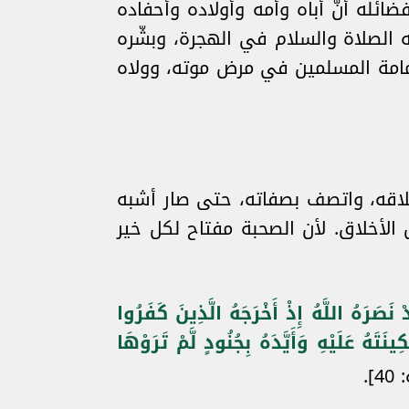
ضائله أنّ أباه وأمه وأولاده وأحفاده
ه الصلاة والسلام في الهجرة، وبشّره
امة المسلمين في مرض موته، وولاه
لاقه، واتصف بصفاته، حتى صار أشبه
 الأخلاق. لأن الصحبة مفتاح لكل خير
ْ نَصَرَهُ اللَّهُ إِذْ أَخْرَجَهُ الَّذِينَ كَفَرُوا
َتَهُ عَلَيْهِ وَأَيَّدَهُ بِجُنُودٍ لَّمْ تَرَوْهَا
].