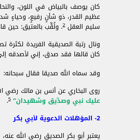
كان يوصف بالبياض في اللون، والنحاف
عظيم القدر، ذو شأنٍ رفيعٍ، وحياءٍ شديد
2
سليم العقل
. ولُقِّب بالعتيق: حين 
ونال رتبة الصديقية الفريدة لكثرة ت
كان قالها فقد صدق، إني لأصدقه إل
وقد سماه الله صديقا فقال سبحانه:
روى البخاري عن أنس بن مالك رضي الل
5
عليك نبي وصدّيق وشهيدان”
.
2- المؤهلات الدعوية لأبي بكر
يعتبر أبو بكر الصديق رضي الله عنه، 