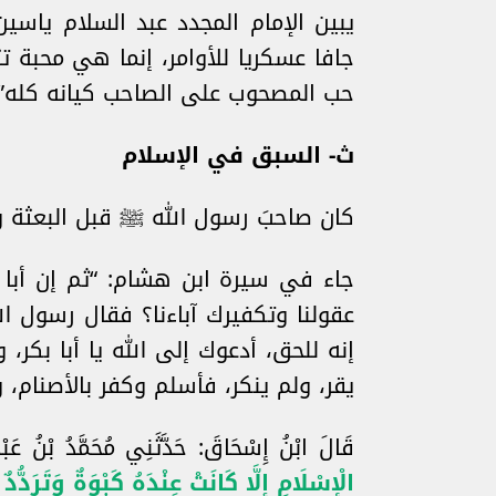
يبين الإمام المجدد عبد السلام ياسي
جافا عسكريا للأوامر، إنما هي محبة 
حب المصحوب على الصاحب كيانه كله”
ث‌- السبق في الإسلام
كان صاحبَ رسول الله ﷺ قبل البعثة وب
جاء في سيرة ابن هشام: “ثم إن أبا
عقولنا وتكفيرك آباءنا؟ فقال رسول الل
إنه للحق، أدعوك إلى الله يا أبا بكر،
يقر، ولم ينكر، فأسلم وكفر بالأصنام،
قَالَ ابْنُ إِسْحَاقَ: حَدَّثَنِي مُحَمَّدُ بْنُ عَبْ
الْإِسْلَامِ إِلَّا كَانَتْ عِنْدَهُ كَبْوَةٌ وَتَرَدُّدٌ