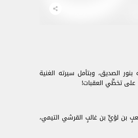
ته بنور الصديق، وبتأمل سيرته الغنية
على تخطِّي العقبات!
عبٍ بن لؤيٍّ بن غالبٍ القرشي التيمي،