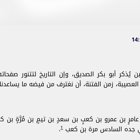
 حين يُذكر أبو بكر الصديق، وإن التاريخ لتتنور صفحا
لعصيبة، زمن الفتنة، أن نغترف من فيضه ما يساعدنا 
رٍ بن عمرو بن كعبٍ بن سعدٍ بن تيمٍ بن مُرَّةٍ بن ك
1
 جده السادس مرة بن كعب
.