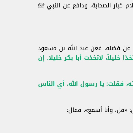
 كبار الصحابة، ودافع عن النبي ﷺ
م عن فضله. فعن عبد الله بن مسعود
 خليلاً، لاتخذت أبا بكر خليلا. إن
 فقلت: يا رسول الله، أي الناس
 «قل، وأنا أسمع». فقال: