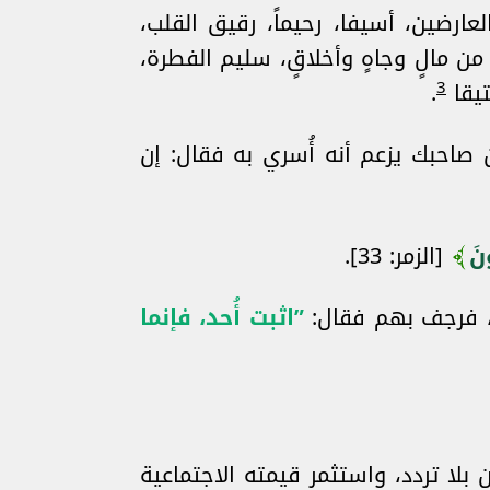
ارضين، أسيفا، رحيماً، رقيق القلب،
ه من مالٍ وجاهٍ وأخلاقٍ، سليم الفطرة،
3
تيقا
.
 صاحبك يزعم أنه أُسري به فقال: إن
نَ
[الزمر: 33].
ن، فرجف بهم فقال:
”اثبت أُحد، فإنما
 بلا تردد، واستثمر قيمته الاجتماعية