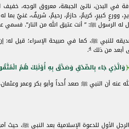
ة في البدن، ناتئ الجبهة، معروق الوجه، خفيف الع
ٍ، وورعٍ كبيرٍ، كريمٌ، حازمٌ، رحيمٌ، شريفٌ، غنيٌ بما ل
قال له الرسول ﷺ: ” أنت عتيق الله من النار”. فسمي ع
صديقه للنبي ﷺ، كما في صبيحة الإسراء؛ قيل له: إن
4
ى أبعد من ذلك
.
وَالَّذِي جَاء بِالصِّدْقِ وَصَدَّقَ بِهِ أُوْلَئِكَ هُمُ الْمُتَّقُو
ه عنه أن النبي ﷺ صعد أُحداً وأبو بكر وعمر وعثما
الرجل الأول للدعوة الإسلامية بعد النبي ﷺ، حيث آمن