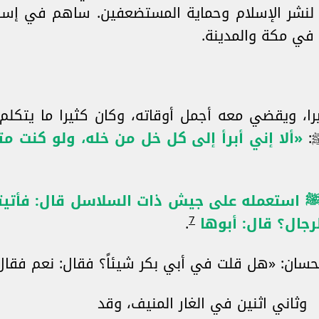
نشر الإسلام وحماية المستضعفين. ساهم في إسلام
 في مكة والمدينة.
را، ويقضي معه أجمل أوقاته، وكان كثيرا ما يتكل
ﷺ:
«ألا إني أبرأ إلى كل خل من خله، ولو كنت متخذا
ﷺ استعمله على جيش ذات السلاسل قال: فأتيته،
7
رجال؟ قال: أبوها
.
سان: «هل قلت في أبي بكر شيئاً؟ فقال: نعم فقال:
وثاني اثنين في الغار المنيف، وقد