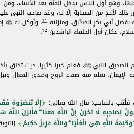
لّها، وهو أول الناس يدخل الجنّة بعد الأنبياء، ومن ف
لك لأحدٍ من الصحابة إلّا له، وقد صاحب النبي علي
11
ة بفضل أبي بكرٍ الصدّيق، ومنزلته
. وأوكل له ﷺ إم
12
سلام، فكان أول الخلفاء الراشدين
.
م الصديق النبي ﷺ، فغنم خيرا كثيرا، حيث تخلق بأخ
ه الإيمان، تعلم منه صفاء الروح وصدق الفعال ونبل
 فلُقب بالصاحب: قال الله تعالى:
إِلَّا تَنصُرُوهُ فَقَد
ُ لِصَاحِبِهِ لَا تَحْزَنْ إِنَّ اللَّهَ مَعَنَا ۖ فَأَنزَلَ اللَّهُ سَكِين
كَلِمَةُ اللَّهِ هِيَ الْعُلْيَا ۗ وَاللَّهُ عَزِيزٌ حَكِيمٌ
[التوبة: 40