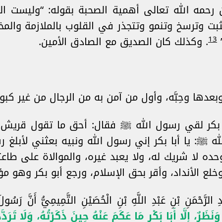
ن رحمه الله تعالى أهمية الصحبة بقوله: “وليست ال
تثبت وترسخ وتنمو وتتجذر في القلوب بالملازمة والم
13
. وكذلك كان الصديق مع الصادق الأمين.
عدها وحِبَّه، وأول من آمن به من الرجال من غير كبو
 بكر لقي رسول الله ﷺ فقال: أحق ما تقول قريش 
ه ﷺ: يا أبا بكر إني رسول الله ونبيه بعثني لأبلغ ر
 وحده لا شريك له، ولا يعبد غيره، والموالاة على طاع
 وخلع الأنداد، وأقر بحق الإسلام، ورجع أبو بكر وهو
دِ الرَّحْمَنِ بْنِ عَبْدِ اللَّهِ بْنِ الْحُصَيْنِ التَّمِيمِيُّ أَنَّ رَ
 وَنَظَرٌ، إِلَّا أَبَا بَكْرٍ مَا عَكَمَ عَنْهُ حِينَ ذَكَرْتُهُ، وَلَا تَرَد