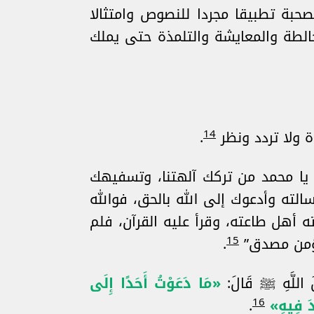
صحبة تطبيقا مجردا للنصوص وامتثالا
خالطة والمعايشة والتلمذة حتى يملك
14
ة ولا تردد ونظر
.
يا محمد من تركك آلهتنا، وتسفيهك
سالته وأدعوك إلى الله بالحق، فوالله
ته أهل طاعته، وقرأ عليه القرآن، فلم
15
 مؤمن مصدق”
.
سُولَ اللَّهِ ﷺ قَالَ:
«مَا دَعَوْتُ أَحَدًا إِلَى
16
َّدَ فِيهِ»
.