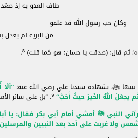
طاف العدو به إذ صعّد ا
وكان حب رسول الله قد علموا
من البرية لم يعدل به
8
؛ ثم قال: (صدقت يا حسان؛ هو كما قلت)
.
 نبيها ﷺ، بشهادة سيدنا علي رضي الله عنه:
“ألَا أ
9
 يجعَلُ اللهُ الخَيرَ حيثُ أَحَبَّ”
. ”بل على سائر الأمم
رآني النبي ﷺ أمشي أمام أبي بكر فقال: يا أب
شمس ولا غربت على أحد بعد النبيين والمرسلين