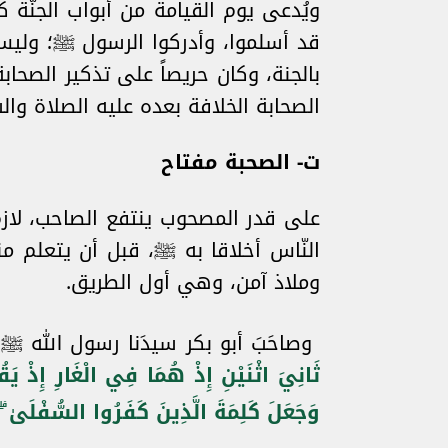
ويُدعى يوم القيامة من أبواب الجنّة ك
قد أسلموا، وأدركوا الرسول ﷺ؛ وليس ذ
بالجنة، وكان حريصاً على تذكير الصحاب
الصحابة الخلافة بعده عليه الصلاة وال
ت‌- الصحبة مفتاح
على قدر المصحوب ينتفع الصاحب، لاز
النّاس أخلاقا به ﷺ، قبل أن يتعلم من
وملاذ آمن، وهي أول الطريق.
وصاحَبَ أبو بكر سيدَنا رسول الله ﷺ،
ثَانِيَ اثْنَيْنِ إِذْ هُمَا فِي الْغَارِ إِذْ يَقُول
وَجَعَلَ كَلِمَةَ الَّذِينَ كَفَرُوا السُّفْلَىٰ ۗ وَ