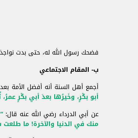
فضحك رسول الله له، حتى بدت نواجذه
ب‌- المقام الاجتماعي
أجمع أهل السنة أنه أفضل الأمة بعد
أبو بكْرٍ، وخَيرُها بعدَ أبي بكْرٍ عمرُ، ثُم
عن أبي الدرداء رضي الله عنه قال:
“
منك في الدنيا والآخرة! ما طلعت 