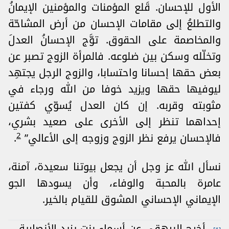
الأول للإحسان. قَلع المؤمنات والمؤمنين الإيمانُ
والتطلعُ إلى مقامات الإحسان من أرض المشاحّة
والمخاصمة على الحقوق. توَّج الإحسانُ العدلَ
وتخلّله وسكن بين ضلوعه. فالمرأة الزوج تصبر عن
بعض حقها إحسانا واحتسابا، والزوج الرجل يجتهِد
ليوفيها حقها ويزيد خوفا من الله ورجاء في
مثوبته وقربه. إن كان العدل يُسوّي كفتين
إحداهما تنظر إلى الأخرى على صعيد بشري،
2
فالإحسان يرفع نظر الزوج وزوجه إلى الأعالي”
.
نسأل الله عز وجل أن يجعل بيوتنا سعيدة، آمنة،
عامرة بالمحبة والوفاء، وأن يسودها الجو
الإيماني الإحساني المشوق للقيام بالخير.
أخرج البيهقي عن أسماء بنت يزيد الأنصارية،