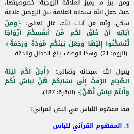
ومن أبرز ما يميز العلاقة الزوجية: خصوصيتها،
حيث جعل الله سبحانه العلاقة بين الزوجين علاقة
سكن، وآية من آيات الله، قال تعالى:
وَمِنْ
آيَاتِهِ أَنْ خَلَقَ لَكُم مِّنْ أَنفُسِكُمْ أَزْوَاجًا
لِّتَسْكُنُوا إِلَيْهَا وَجَعَلَ بَيْنَكُم مَّوَدَّةً وَرَحْمَةً
(الروم: 21). وهذا الوصف بالغ الجمال والدقة.
يقول الله سبحانه وتعالى:
أُحِلَّ لَكُمْ لَيْلَةَ
الصِّيَامِ الرَّفَثُ إِلَىٰ نِسَائِكُمْ هُنَّ لِبَاسٌ لَّكُمْ
وَأَنتُمْ لِبَاسٌ لَّهُنَّ
(البقرة: 187).
فما مفهوم اللباس في النص القرآني؟
1. المفهوم القرآني للباس