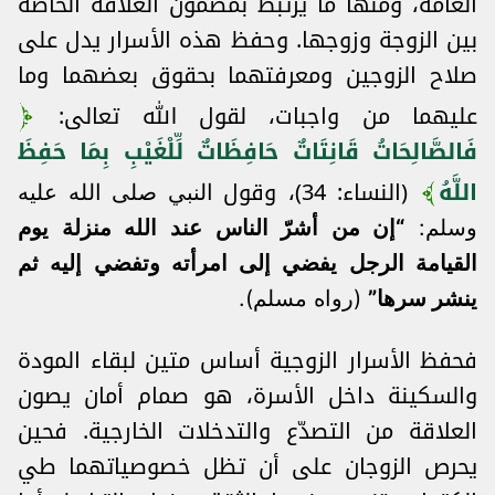
العامة، ومنها ما يرتبط بمضمون العلاقة الخاصة
بين الزوجة وزوجها. وحفظ هذه الأسرار يدل على
صلاح الزوجين ومعرفتهما بحقوق بعضهما وما
عليهما من واجبات، لقول الله تعالى:
فَالصَّالِحَاتُ قَانِتَاتٌ حَافِظَاتٌ لِّلْغَيْبِ بِمَا حَفِظَ
اللَّهُ
(النساء: 34)، وقول
النبي صلى الله عليه
وسلم:
“إن من أشرّ الناس عند الله منزلة يوم
القيامة الرجل يفضي إلى امرأته وتفضي إليه ثم
ينشر سرها”
(رواه مسلم).
فحفظ الأسرار الزوجية أساس متين لبقاء المودة
والسكينة داخل الأسرة، هو صمام أمان يصون
العلاقة من التصدّع والتدخلات الخارجية. فحين
يحرص الزوجان على أن تظل خصوصياتهما طي