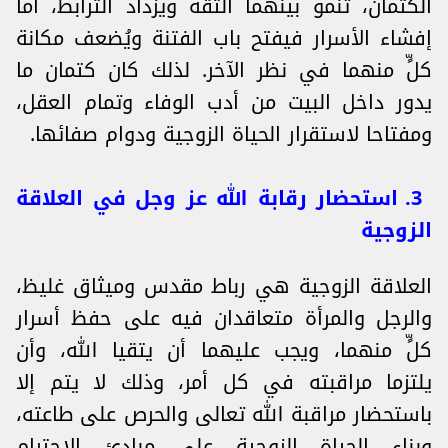
الكتمان، تنمو بينهما الثقة ويزداد الترابط، أما
إفشاء الأسرار فيفتح باب الفتنة ويُضعف مكانة
كلٍّ منهما في نظر الآخر. لذلك كان كتمان ما
يدور داخل البيت من أدب الوفاء وتمام العقل،
ومفتاحا لاستقرار الحياة الزوجية ودوام صفائها.
3. استحضار رقابة الله عز وجل في العلاقة
الزوجية
العلاقة الزوجية هي رباط مقدس وميثاق غليظ،
والرجل والمرأة متعاقدان فيه على حفظ أسرار
كلٍّ منهما، ويجب عليهما أن يتقيا الله، وأن
يلتزما مراقبته في كل أمر، وذلك لا يتم إلا
باستحضار مراقبة الله تعالى والحرص على طاعته،
وبناء الحياة الزوجية على مبادئ الاحترام