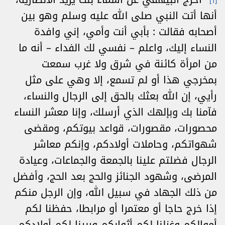
[1]
أنها أتت النبي صلى الله عليه وسلم وهو بين
أصحابه فقالت : بأبي أنت وأمي، إني وافدة
النساء إليك، واعلم – نفسي لك الفداء – أنه ما
من امرأة كائنة في شرق ولا غرب سمعت
بمخرجي هذا أو لم تسمع، إلا وهي على مثل
رأيي، إن الله بعثك بالحق إلى الرجال والنساء،
فآمنا بك وبإلهك الذي أرسلك، وإنا معشر النساء
محصورات، مقصورات، قواعد بيوتكم، ومقضى
شهواتكم، وحاملات أولادكم، وإنكم معاشر
الرجال فضلتم علينا بالجمعة والجماعات، وعيادة
المرضى، وشهود الجنائز والحج بعد الحج، وأفضل
من ذلك الجهاد في سبيل الله، وإن الرجل منكم
إذا خرج حاجا أو معتمرا أو مرابطا، حفظنا لكم
أموالكم وغزلنا لكم أثوابكم وربينا لكم أولادكم،