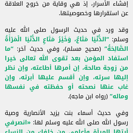
إفشاء الأسرار، إذ هي وقاية من خروج العلاقة
عن استقرارها وخصوصيتها.
وقد ورد في حديث الرسول صلى الله عليه
وسلم:
“الدُّنْيَا مَتَاعٌ، وَخَيْرُ مَتَاعِ الدُّنْيَا الْمَرْأَةُ
الصَّالِحَةُ”
(صحيح مسلم)، وفي حديث آخر:
“ما
استفاد المؤمن بعد تقوى الله تعالى خيرا
من زوجة صالحة، إن أمرها أطاعته، وإن نظر
إليها سرته، وإن أقسم عليها أبرته، وإن
غاب عنها نصحته أو حفظته في نفسها
وماله”
(رواه ابن ماجه).
وفي حديث أسماء بنت يزيد الأنصارية وصية
رسول الله صلى الله عليه وسلم لها:
«انصرفي
أيتها المرأة وأعلمي من خلفك من النساء