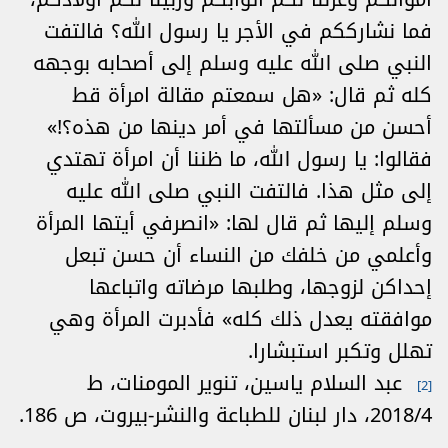
فما نشارككم في الأجر يا رسول الله؟ فالتفت
النبي صلى الله عليه وسلم إلى أصحابه بوجهه
كله ثم قال: «هل سمعتم مقالة امرأة قط
أحسن من مسألتها في أمر دينها من هذه؟!»
فقالوا: يا رسول الله، ما ظننا أن امرأة تهتدي
إلى مثل هذا. فالتفت النبي صلى الله عليه
وسلم إليها ثم قال لها: «انصرفي أيتها المرأة
وأعلمي من خلفك من النساء أن حسن تبعل
إحداكن لزوجها، وطلبها مرضاته واتباعها
موافقته يعدل ذلك كله» فأدبرت المرأة وهي
تهلل وتكبر استبشارا.
عبد السلام ياسين، تنوير المومنات، ط
[2]
2018/4، دار لبنان للطباعة والنشر-بيروت، ص 186.