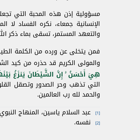
مسؤولية إذن هذه المحبة التي تجعلن
الإنسانية جمعاء، نكره الفساد لا ا
والتعهد المستمر، تسقى بماء ذكر الله
فمن يتخلى عن ورده من الكلمة الطيبة
والمولى الكريم قد حذره من كيد الشي
هِيَ أَحْسَنُ ۚ إِنَّ الشَّيْطَانَ يَنزَغُ بَيْنَهُم
التي تذهب وحر الصدور وتصقل القلوب
والحمد لله رب العالمين.
عبد السلام ياسين، المنهاج النبوي، ط 2022/5، دار إقدام للطباعة والنشر والتوزيع، إستانب
[1]
نفسه.
[2]