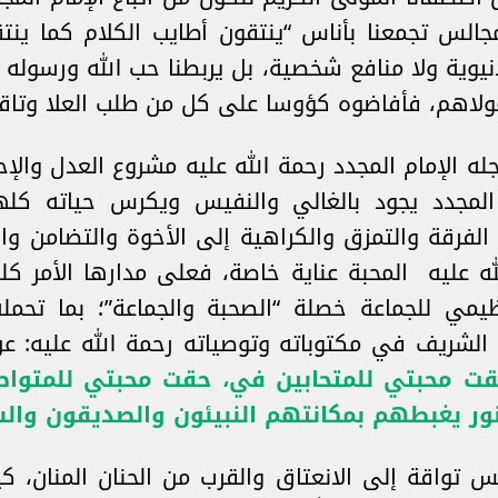
لس تجمعنا بأناس “ينتقون أطايب الكلام كما ينتق
دنيوية ولا منافع شخصية، بل يربطنا حب الله ورسوله
لاهم، فأفاضوه كؤوسا على كل من طلب العلا وتاقت
 الإمام المجدد رحمة الله عليه مشروع العدل والإحس
لمجدد يجود بالغالي والنفيس ويكرس حياته كلها
الفرقة والتمزق والكراهية إلى الأخوة والتضامن وا
له عليه المحبة عناية خاصة، فعلى مدارها الأمر ك
نظيمي للجماعة خصلة “الصحبة والجماعة”؛ بما تحم
 الشريف في مكتوباته وتوصياته رحمة الله عليه: ع
قت محبتي للمتحابين في، حقت محبتي للمتواص
نور يغبطهم بمكانتهم النبيئون والصديقون وال
تواقة إلى الانعتاق والقرب من الحنان المنان، ك