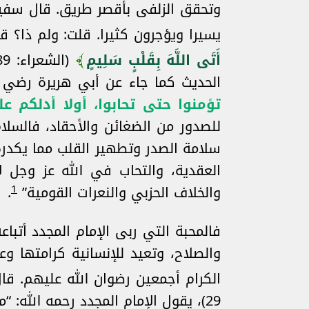
وتحقق الزلفى بأقصر طريق. قال سفيان 
يسيرا ويؤجرون كثيرا. قلت: ولم ذا؟ 
أَتَى اللَّهَ بِقَلْبٍ سَلِيمٍ
الحديث كما جاء عن أبي هريرة رضي 
تؤمنوا حتى تحابوا، أولا أدلكم 
للصدور من الضغائن والأحقاد، فالسلا
سلامة الصدر وتطهير القلب مما يكدره،
العقدية، والتحاب في الله عز وجل ل
1
والخلاف الحزبي والنعرات القومية”
.
فالمحبة التي ربى الإمام المجدد أتبا
والصلاح، وتعيد للإنسانية كرامتها و
الكرام أجمعين رضوان الله عليهم. قا
29)، يقول الإمام المجدد رحمه الله: “ما قدروا على تلك الشدة إلا بوجود هذه الرحمة”