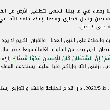
ا رحماء في ما بيننا، نسعى لتطهير الأرض من ال
لمفسدين ونبذل قصارى وسعنا لإعلاء كلمة الله في ا
 حتى لا تذبل.
 والصلاة على النبي العدنان والقرآن الكريم لا يجد
طان الذي يتخذ من القلوب الغافلة مرتعا خصبا قال
ْ ۚ إِنَّ الشَّيْطَانَ كَانَ لِلْإِنسَانِ عَدُوًّا مُّبِينًا
. رزقني الله وإياكم قلبا سليما يستخدمه المولى
ول، ص 101.