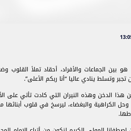
و بين الجماعات والأفراد، أحقاد تملأ القلوب وضغا
جبر وتسلط ينادي عاليا “أنا ربكم الأعلى”.
هذا الدخن وهذه النيران التي كادت تأتي على الأخ
وحل الكراهية والبغضاء، ليرسخ في قلوب أبنائها مع
طها.
اصطفانا المولى الكريم لنكون من أتباع الإمام المجد