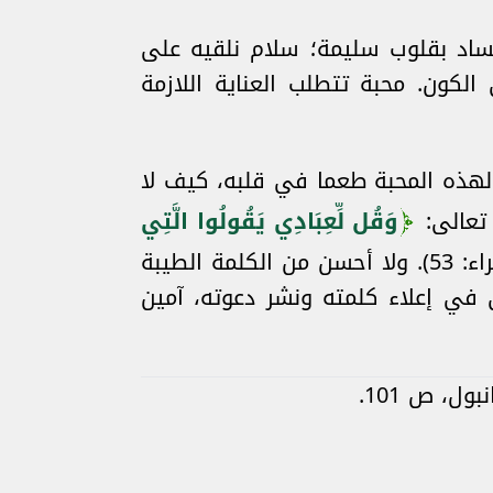
فساد بقلوب سليمة؛ سلام نلقيه على
لكون. محبة تتطلب العناية اللازمة
 لهذه المحبة طعما في قلبه، كيف لا
 تعالى:
وَقُل لِّعِبَادِي يَقُولُوا الَّتِي
(الإسراء: 53). ولا أحسن من الكلمة الطيبة
 في إعلاء كلمته ونشر دعوته، آمين