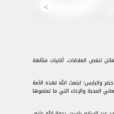
ئن تنغص العلاقات، أنانيات متألهة
ضر واليابس؛ ابتعث الله لهذه الأمة
اني المحبة والإخاء التي ما تعلموها
د عبد السلام ياسين رحمة الله عليه،