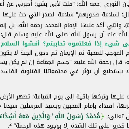
الثوري رحمه الله: “قلت لأبي بشير: أخبرني عن أعم
قال: لسلامة صدورهم” سلامة الصدر التي حث عليها ا
(الشعراء: 89). والتي أكد عليها الإمام المجدد رحمه الله، 
الله عنه أن رسول الله صلى الله عليه وسلم قال:
على شيء إذا فعلتموه تحاببتم؟ أفشوا السلام 
م الموجب للمحبة ثم الإيمان ثم دخول الجنة لا يكون
 قال رحمة الله عليه: “جسم الجماعة إن لم يكن يسود
ا يستطيع أن يؤثر في مجتمعاتنا الفتنوية الفاس
عه عليها وتركها باقية إلى يوم القيامة؛ تطهر الأرض
عزتها، اقتداء بإمام المحبين وبسيد المرسلين سيدن
ل تعالى:
مُّحَمَّدٌ رَّسُولُ اللَّهِ ۚ وَالَّذِينَ مَعَهُ أَشِدَّاءُ
2
.