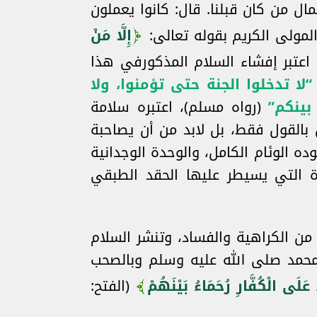
ال من كان قبلنا. قال: كانوا يعملون
لمولى الكريم بقوله تعالى:
إِلَّا مَنْ
بل إنه اعتبر إفشاء السلام المذكورفي هذا
“لا تدخلوا الجنة حتى تؤمنوا، ولا
بينكم”
(رواه مسلم)، اعتبره سلامة
 بالقول فقط، بل لابد من أن يصاحبة
ه الوئام الكامل، والوحدة الوجدانية
دة التي يسيطر عليها الحقد الطبقي
 من الكراهية والفساد، وتنشر السلام
ا محمد صلى الله عليه وسلم وبالصحب
 عَلَى الْكُفَّارِ رُحَمَاءُ بَيْنَهُمْ
(الفتح: