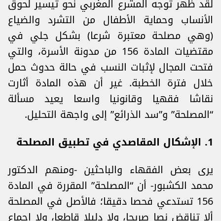
لقد ظهر توجه المشرع المغربي نحو تيسير لحوق
الأنساب وحماية الأطفال من التشرد والضياع
(وهي مصلحة معتبرة شرعا) بشكل جلي في
مقتضيات المادة 156 من مدونة الأسرة، والتي
فتحت المجال لإثبات النسب في حالة حدوث حمل
خلال فترة الخطبة. غير أن هذه المادة أثارت
نقاشا فقهيا وقانونيا واسعا يعيد مسألة
“المصلحة” و”سد الذرائع” إلى واجهة التحليل.
1. الإشكال المقاصدي في تطبيق المصلحة
يرى بعض الفقهاء والباحثين -ومنهم الدكتور
محمد الكشبور- أن “المصلحة” المقررة في المادة
156 تستدعي فحصا دقيقا؛ فالأصل في المصلحة
ألا تناقض نصا صريحا، ولا دليلا قاطعا، ولا إجماع