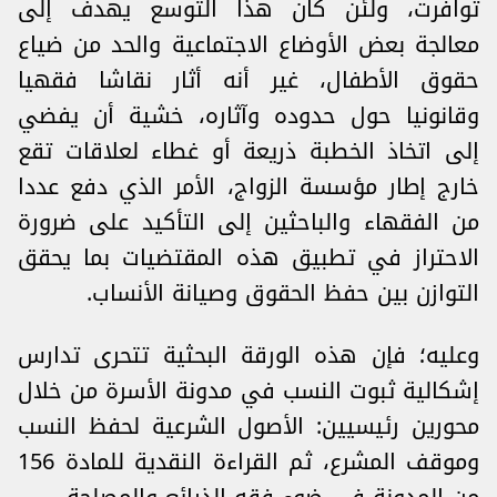
توافرت، ولئن كان هذا التوسع يهدف إلى
معالجة بعض الأوضاع الاجتماعية والحد من ضياع
حقوق الأطفال، غير أنه أثار نقاشا فقهيا
وقانونيا حول حدوده وآثاره، خشية أن يفضي
إلى اتخاذ الخطبة ذريعة أو غطاء لعلاقات تقع
خارج إطار مؤسسة الزواج، الأمر الذي دفع عددا
من الفقهاء والباحثين إلى التأكيد على ضرورة
الاحتراز في تطبيق هذه المقتضيات بما يحقق
التوازن بين حفظ الحقوق وصيانة الأنساب.
وعليه؛ فإن هذه الورقة البحثية تتحرى تدارس
إشكالية ثبوت النسب في مدونة الأسرة من خلال
محورين رئيسيين: الأصول الشرعية لحفظ النسب
وموقف المشرع، ثم القراءة النقدية للمادة 156