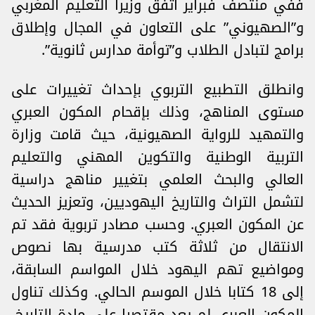
ففي منتصف فبراير اتفق وزيرا التعليم المغربي
و”الصهيوني” على التعاون في المجال وإطلاق
برامج لتبادل الطلاب و”توأمة مدارس ثانوية”.
وانطلق التطبيع التربوي بإحداث تغييرات على
مستوى المناهج، وذلك بإقحام المكون العبري
والتمهيد للرواية الصهيونية، حيث قامت وزارة
التربية الوطنية والتكوين المهني والتعليم
العالي والبحث العلمي بتغيير مناهج دراسية
لتشمل التراث والتاريخ اليهوديين، وتعزيز الحديث
عن المكون العبري. وحسب مصادر تربوية فقد تم
الانتقال من ثلاثة كتب مدرسية بها نصوص
ومواضيع تهم اليهود خلال المواسم السابقة،
إلى 18 كتابا خلال الموسم الحالي. وكذلك تناول
المكون العبري لم يعد مقتصرا على مادة التاريخ،