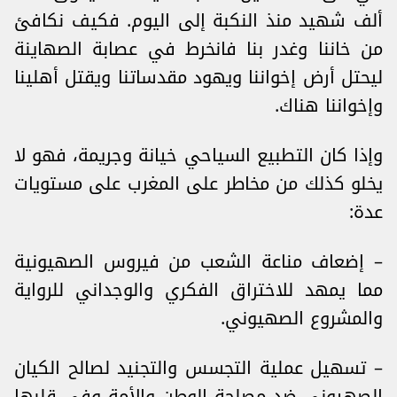
ألف شهيد منذ النكبة إلى اليوم. فكيف نكافئ
من خاننا وغدر بنا فانخرط في عصابة الصهاينة
ليحتل أرض إخواننا ويهود مقدساتنا ويقتل أهلينا
وإخواننا هناك.
وإذا كان التطبيع السياحي خيانة وجريمة، فهو لا
يخلو كذلك من مخاطر على المغرب على مستويات
عدة:
– إضعاف مناعة الشعب من فيروس الصهيونية
مما يمهد للاختراق الفكري والوجداني للرواية
والمشروع الصهيوني.
– تسهيل عملية التجسس والتجنيد لصالح الكيان
الصهيوني ضد مصلحة الوطن والأمة وفي قلبها