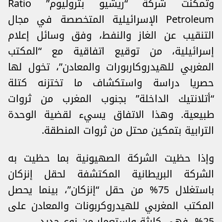
وتمكنت شركة “ريشيو بتروليوم” Ratio
Petroleum الإسرائيلية المتخصصة في مجال
التنقيب عن الغاز والنفط، وفق وسائل إعلام
إسرائيلية، من توقيع اتفاقية مع “المكتب
المغربي للهيدروكاربورات والمعادن”، تخول لها
حصريا دراسة واستكشاف ما تختزنه كتلة
“أتلانتيك الداخلة” بجنوب المغرب من ثروات
طبيعية. وهذا الاتفاق يسيء لقضية الوحدة
الترابية بتمكين محتل من ثروات المنطقة.
وإذا حظيت الشركة الصهيونية بما حظيت به
الشركة البريطانية المكتشفة لحقل إنزكان
باستغلال 75% من حقل “إنزكان”، بينما يحصل
المكتب المغربي للهيدروكربونات والمعادن على
25%، فهي كارثة واستعمار من نوع جديد.