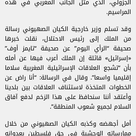
الجزولي، الذي مثّل الجانب المغربي في هذه
المراسيم.
وقد تسلم وزير خارجية الكيان الصهيوني رسالة
من الملك إلى رئيس الاحتلال، نقلت خبرها
صحيفة “الرأي اليوم” عن صحيفة “تايمز أوف”
«إسرائيل» قائلة إن الملك أعرب فيها عن أمله
بأن “تشجع العلاقات الإسرائيلية المغربية سلاما
إقليميا واسعا”. وقال في الرسالة: “أنا راض عن
الخطوات المتخذة لاستئناف العلاقات بين بلدينا
وأعتقد أننا سنحافظ على هذا الزخم لدفع آفاق
السلام لجميع شعوب المنطقة”.
أمل أجهضه وكذبه الكيان الصهيوني من خلال
ممارساته الوحشية في حق فلسطين بعدوانه