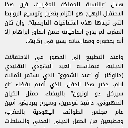
هلال “بالنسبة للمملكة المغربية، فإن هذا
الاحتفال البهيج هو التزام بتعزيز وتوسيع الروابط
التي ترعاها هذه الاتفاقيات التاريخية”. وإن كان
المغرب لم يدرج اتفاقياته ضمن اتفاق ابراهام إلا
أنه بحضوره وممارساته يسير في ركابها.
وامتد التطبيع إلى الحضور في الاحتفالات
الدينية، فبمناسبة العيد اليهودي التقليدي
(حانوكا)، أو “عيد الشموع” الذي يستمر لثمانية
أيام. حضر هذا الحفل، الذي أقيم بفضاء “لو
سيركل دو لونيون” بالبيضاء، ممثل الكيان
الصهيوني، دافيد غوفرين، وسيرج بيرديغو، أمين
عام مجلس الطوائف اليهودية بالمغرب،
ومطبعين من الحقل الديني المدني والسلطات