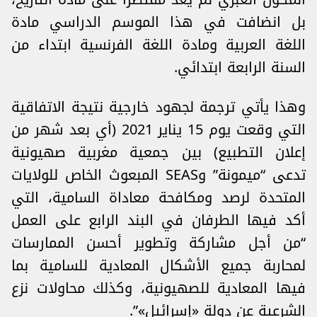
بل انضافت في هذا الموسم الدراسي مادة
اللغة العربية ومادة اللغة الفرنسية ابتداء من
السنة الرابعة ابتدائي.
وهذا يأتي ترجمة لجهود خارجية نتيجة الاتفاقية
التي وقعت يوم 15 يناير 2021 (أي بعد شهر من
إعلان التطبيع) بين جمعية مغربية صهيونية
تدعى “ميمونة” وSEAS المبعوث الخاص للولايات
المتحدة لرصد ومكافحة معاداة السامية، التي
أكد فيها الطرفان في البند الرابع على العمل
“من أجل مشاركة وتطوير أحسن الممارسات
لمحاربة جميع الأشكال المعادية للسامية بما
فيها المعادية للصهيونية، وكذلك محاولات نزع
الشرعية عن دولة «إسرائيل»”.