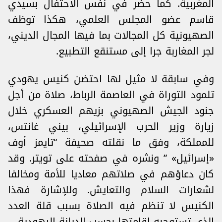
المغربية. كما حضر في نفس الاحتفال بسيدي
قاسم عضو المجلس العلمي، هكذا توظف
الصهيونية كل المجالات بما فيها المجال الديني،
لجر المغاربة جرا إلى مستنقع التطبيع.
وفي سابقة لا مثيل لها احتضن كنيس يهودي
تلمود التوراة في العاصمة الرباط، صلاة من أجل
جنود الجيش الصهيوني بزيهم العسكري خلال
زيارة وزير الحرب الإسرائيلي، بيني غانتس،
للمملكة، وفق ما نقلته صحيفة “تايمز أوف
«إسرائيل» ” ونشره في صفحته على تويتر. وقد
كان دعاؤهم في صلاتهم معاديا للأمة ومخالفا
لشعارات السلام والتعايش. وللإشارة فهذا
الكنيس لا تنظم فيه الصلاة بسبب قلة العدد
الذي تستوجبه إقامتها بحسب الديانة اليهودية.