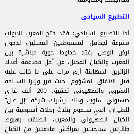
التطبيع السياحي
أما التطبيع السياحي؛ فقد فتح المغرب الأبواب
مشرعة لجحافل المستوطنين المحتلين، لدخول
أرض الوطن بفتح خطوط جوية مباشرة بين
المغرب والكيان المحتل، من أجل مضاعفة أعداد
الزائرين الصهاينة أربع مرات على ما كانت عليه
قبل الاتفاق المشؤوم، حيث قرر وزيرا السياحة
المغربي والصهيوني تحقيق 200 ألف غازي
صهيوني سنويا، وذلك بإشراك شركة “إل عال”
للطيران، التي ستقوم بثلاث رحلات أسبوعية بين
الكيان الصهيوني والمغرب، انطلقت بهبوط
طائرتين سياحيتين بمراكش قادمتين من الكيان