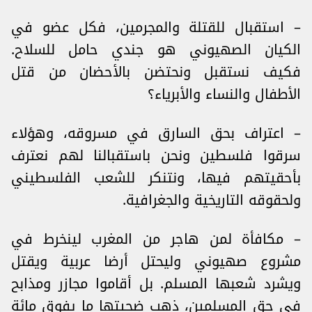
– استقبال للقتلة والمجرمين، فكل عضو في
الكيان الصهيوني هو جندي حامل للسلاح.
فكيف نستقبل ونحتضن بالأحضان من قتل
الأطفال والنساء والأبرياء؟
– اعتراف بحق السارق في مسروقه، وهؤلاء
سرقوا فلسطين ونحن باستقبالنا لهم نعترف
بأحقيتهم فيها، ونتنكر للشعب الفلسطيني
ولحقوقه التاريخية والجغرافية.
– مكافأة لمن هاجر من المغرب لينخرط في
مشروع صهيوني وليحتل أرضا عربية ويقتل
ويشرد شعبها المسلم. بل أقاموا مجازر ومذابح
في حق المسلمين، ذهب ضحيتها ما يفوق مائة