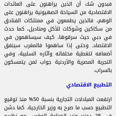
فبدون شك أن الذين يراهنون على العائدات
الاقتصادية من السياحة الصهيونية يراهنون على
الوهم، فالذين يطمعون في ممتلكات الفنادق
من سكاكين وشوكات للأكل ومناديل، كما حدث
في دبي حيث سرقوها، كيف سيساهمون في
الاقتصاد. وحتى إذا ساهموا فالمغرب سينفق
أضعافه لتغطية مخلفاته وآثاره السلبية، وفي
التجربة المصرية والأردنية جواب لمن يتمسكون
بالسراب.
التطبيع الاقتصادي
ارتفعت المبادلات التجارية بنسبة 50% منذ توقيع
التطبيع حسب ما صرح به وزير الخارجية. كما دشن
في 28 دجنبر وزير الصناعة المغربي مع نظيره