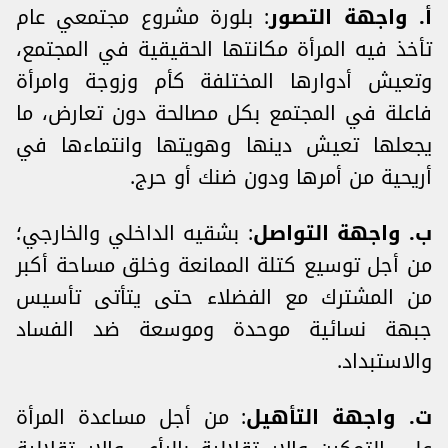
أ‌. واجهة التصور
: بلورة مشروع مجتمعي عام
تأخذ فيه المرأة مكانتها الحقيقية في المجتمع،
وتعيش أدوارها المختلفة كأم وزوجة وامرأة
فاعلة في المجتمع بكل مصالحة دون تعارض، ما
يجعلها تعيش دينها وهويتها وانتماءها في
أريحية من أمرها ودون ضنك أو حرج.
ب‌. واجهة التواصل
: بشقيه الداخلي والخارجي؛
من أجل توسيع كتلة الممانعة وخلق مساحة أكبر
من المشترك مع الفضلاء حتى يتأتى تأسيس
جبهة نسائية موحدة وموسعة ضد الفساد
والاستبداد.
ت‌. واجهة التأهيل
: من أجل مساعدة المرأة