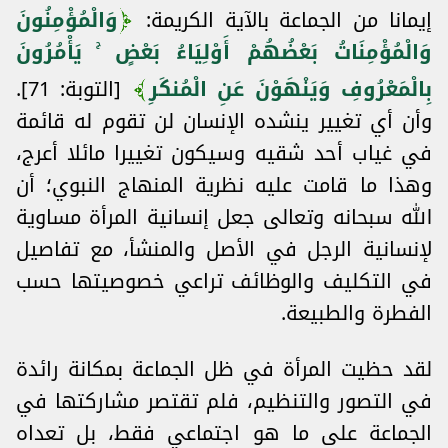
إيمانا من الجماعة بالآية الكريمة:
وَالْمُؤْمِنُونَ
وَالْمُؤْمِنَاتُ بَعْضُهُمْ أَوْلِيَاءُ بَعْضٍ ۚ يَأْمُرُونَ
بِالْمَعْرُوفِ وَيَنْهَوْنَ عَنِ الْمُنكَرِ
[التوبة: 71].
وأن أي تغيير ينشده الإنسان لن تقوم له قائمة
في غياب أحد شقيه وسيكون تغييرا مائلا أعرج،
وهذا ما قامت عليه نظرية المنهاج النبوي؛ أن
الله سبحانه وتعالى جعل إنسانية المرأة مساوية
لإنسانية الرجل في الأصل والمنشأ، مع تفاصيل
في التكليف والوظائف تراعي خصوصيتها حسب
الفطرة والطبيعة.
لقد حظيت المرأة في ظل الجماعة بمكانة رائدة
في التصور والتنظيم، فلم تقتصر مشاركتها في
الجماعة على ما هو اجتماعي فقط، بل تعداه