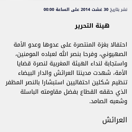
نشر بتاريخ
30 غشت 2014 على الساعة 00:00
هيئة التحرير
احتفالا بغزة المنتصرة على عدوها وعدو الأمة
الصهيوني، وفرحا بنصر الله لعباده المومنين،
واستجابة لنداء الهيئة المغربية لنصرة قضايا
الأمة، شهدت مدينتا العرائش والدار البيضاء
تنظيم شكلين احتفاليين استبشارا بالنصر المظفر
الذي حققه القطاع بفضل مقاومته الباسلة
وشعبه الصامد.
العرائش