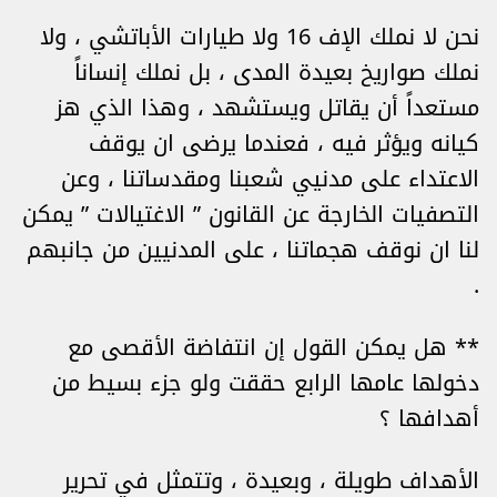
نحن لا نملك الإف 16 ولا طيارات الأباتشي ، ولا
نملك صواريخ بعيدة المدى ، بل نملك إنساناً
مستعداً أن يقاتل ويستشهد ، وهذا الذي هز
كيانه ويؤثر فيه ، فعندما يرضى ان يوقف
الاعتداء على مدنيي شعبنا ومقدساتنا ، وعن
التصفيات الخارجة عن القانون ” الاغتيالات ” يمكن
لنا ان نوقف هجماتنا ، على المدنيين من جانبهم
.
** هل يمكن القول إن انتفاضة الأقصى مع
دخولها عامها الرابع حققت ولو جزء بسيط من
أهدافها ؟
الأهداف طويلة ، وبعيدة ، وتتمثل في تحرير