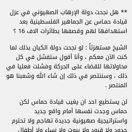
** هل نجحت دولة الإرهاب الصهيوني في عزل
قيادة حمـاس عن الجماهير الفلسطينية بعد
استهدافها لهم وقصفها بطائرات الاف 16 ؟
الشيخ مستهزئاً : لو نجحت دولة الكيان بذلك لما
كنت الآن معكم ، وأنا أقول ستفشل في كل
محاولاتها للقضاء على الحركة وفشلت فعليا في
ذلك ، وسننتصر في ذلك إن شاء الله وشعبنا هو
المنتصر .
لن يستطيع احد ان يغيب قيادة حماس لكن
حماس وجدت نفسها أمام واقع جديد
واستراتيجية صهيونية جديدة تهاجم ولا تحترم
حدود ولا قيود ولا بيوت ولا نساء ولا أطفال