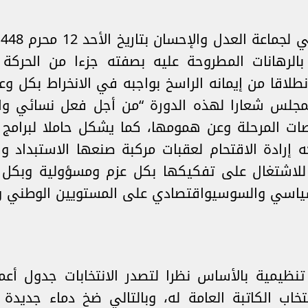
بالرهانات المطروحة عليه بصفته جزءا من الحركة
لاقا من إيمانه الراسخ بواجبه في الانخراط بكل و
 المجلس شعارا لهذه الدورة “من أجل فعل نسائي و
صات المرحلة وعن همومها، كما يشكل حاملا لبرامج عم
ه إرادة الاقتحام لعقبات مركبة صنعها الاستبداد 
للاشتغال على تفكيكها بكل عزم ومسؤولية وبكل ا
وسياسي والسوسيواقتصادي على المستويين الوطني و
يمية بالأساس نظرا لتصدر الانتخابات جدول أعما
خاب الكاتبة العامة له، وبالتالي ضخ دماء جديدة