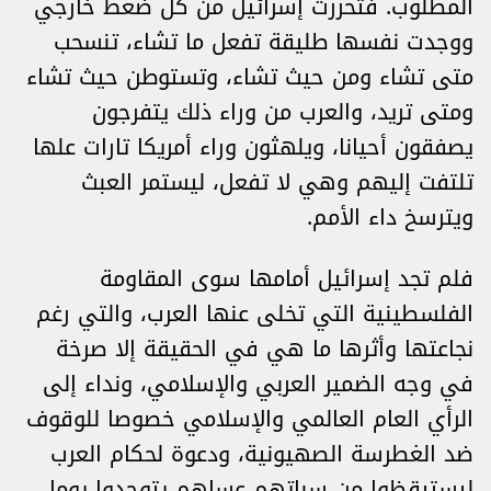
المطلوب. فتحررت إسرائيل من كل ضغط خارجي
ووجدت نفسها طليقة تفعل ما تشاء، تنسحب
متى تشاء ومن حيث تشاء، وتستوطن حيث تشاء
ومتى تريد، والعرب من وراء ذلك يتفرجون
يصفقون أحيانا، ويلهثون وراء أمريكا تارات علها
تلتفت إليهم وهي لا تفعل، ليستمر العبث
ويترسخ داء الأمم.
فلم تجد إسرائيل أمامها سوى المقاومة
الفلسطينية التي تخلى عنها العرب، والتي رغم
نجاعتها وأثرها ما هي في الحقيقة إلا صرخة
في وجه الضمير العربي والإسلامي، ونداء إلى
الرأي العام العالمي والإسلامي خصوصا للوقوف
ضد الغطرسة الصهيونية، ودعوة لحكام العرب
ليستيقظوا من سباتهم عساهم يتوحدوا يوما