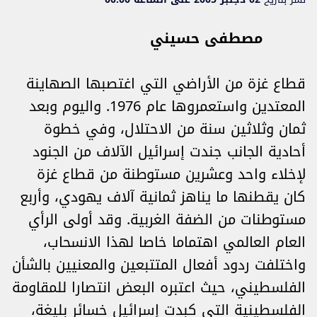
مصطفى حسيني
قطاع غزة من الأراضي التي اغتصبها الصهاينة
المعتدين واستعمروها عام 1976. واليوم وبعد
ثمان وثلاثين سنة من الاحتلال، وفي خطوة
أحادية الجانب جندت إسرائيل الآلاف من الجنود
لإخلاء واحد وعشرين مستوطنة من قطاع غزة
كان يقطنها ما يناهز ثمانية آلاف يهودي، وأربع
مستوطنات من الضفة الغربية. وقد أولى الرأي
العام العالمي اهتماما خاصا لهذا الانسحاب،
واختلفت ردود أفعال المتتبعين والمعنيين بالشأن
الفلسطيني، حيث اعتبره البعض انتصارا للمقاومة
الفلسطينية التي كبدت إسرائيل خسائر بليغة،