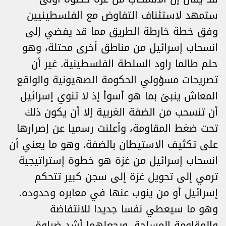
ستمهد لاستئناف التفاوض مع الفلسطينيين
وفق خطة خارطة الطريق مما قد يفضي إلى
انسحاب إسرائيل من مناطق أخرى محتلة، وهو
حلم طالما راود السلطة الفلسطينية. غير أن
تصريحات مسؤولي الحكومة الصهيونية والواقع
المعاش ينبئ بما هو أسوأ إذ لا تنوي إسرائيل
أن تنسحب من الضفة الغربية إلا أن يكون ذلك
تحت ضغط المقاومة، وأعلنت رسميا عن إصرارها
على تكثيف الاستيطان بالضفة. وهو ما يعني أن
انسحاب إسرائيل من غزة هو خطوة إستراتيجية
ترمي إلى تحويل غزة إلى سجن كبير تتحكم
إسرائيل أو من ينوب عنها في معابره وحدوده.
وهو ما سيعطي نفسا جديدا للانتفاضة
والمقاومة المسلحة، ويجعلهما أشد ضراوة.