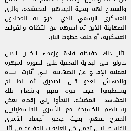
والسماح لهم بتحية الجماهير المحتشدة، والزي
العسكري الرسمي الذي يخرج به المجندون
الصهاينة الذين تم أسرهم من الثكنات والقواعد
العسكرية، أو خلف خطوط النار.
أثار ذلك حفيظة قادة وزعماء الكيان الذين
حاولوا في البداية التعمية على الصورة المبهرة
لعملية الإفراج عن الصهاينة التي أثارت انتباه
واندهاش العدو قبل الصديق، ثم لما لم
يستطيعوا حجب قوة تعبير وإشعاع تلك
المشاهد المضيئة، التجأوا إلى إقحام بعض
رسائلهم الكسيحة مع الأسرى الفلسطينيين
المفرج عنهم، بحيث جعلوا أجساد الأسرى
الفلسطينيين تحمل كل العلامات المفزعة من آثار