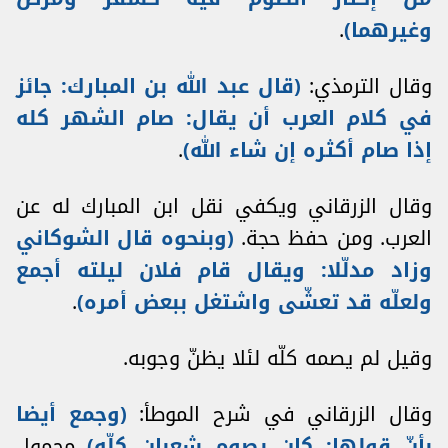
وغيرهما)
.
وقال الترمذي:
(
قال عبد الله بن المبارك: جائز
في كلام العرب أن يقال: صام الشهر كله
إذا صام أكثره إن شاء الله)
.
وقال الزرقاني ويكفي نقل ابن المبارك له عن
العرب. ومن حفظ حجة.
(
وبنحوه قال الشوكاني
وزاد مدلّلا: ويقال قام فلان ليلته أجمع
ولعلّه قد تعشّى واشتغل ببعض أمره)
.
وقيل لم يصمه كلّه لئلا يظنّ وجوبه.
وقال الزرقاني في شرح الموطأ:
(
وجمع أيضا
بأنّ قولها: كان يصوم شعبان كلّه)
محمول