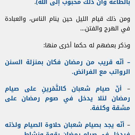
بالطاعة وأنّ ذلك محبوب إلى الله)
.
ومن ذلك قيام الليل حين ينام الناس، والعبادة
في الهرج والفتن…
وذكر بعضهم له حكما أخرى منها:
– أنّه قريب من رمضان فكان بمنزلة السنن
الرواتب مع الفرائض.
–
أنّ صيام شعبان كالتَّمْرينِ على صيام
رمضان لئلا يدخل في صوم رمضان على
مشقة وكلفة
.
–
أنّه يجد بصيام شعبان حلاوة الصيام ولذته
فيدخل في صيام رمضان بقوة ونشاط
.