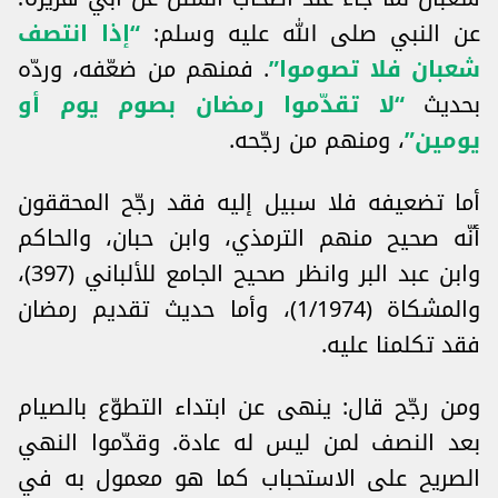
عن النبي صلى الله عليه وسلم:
“إذا انتصف
شعبان فلا تصوموا”
. فمنهم من ضعّفه، وردّه
بحديث
“لا تقدّموا رمضان بصوم يوم أو
يومين”
، ومنهم من رجّحه.
أما تضعيفه فلا سبيل إليه فقد رجّح المحققون
أنّه صحيح منهم الترمذي، وابن حبان، والحاكم
وابن عبد البر وانظر صحيح الجامع للألباني (397)،
والمشكاة (1/1974)، وأما حديث تقديم رمضان
فقد تكلمنا عليه.
ومن رجّح قال: ينهى عن ابتداء التطوّع بالصيام
بعد النصف لمن ليس له عادة. وقدّموا النهي
الصريح على الاستحباب كما هو معمول به في