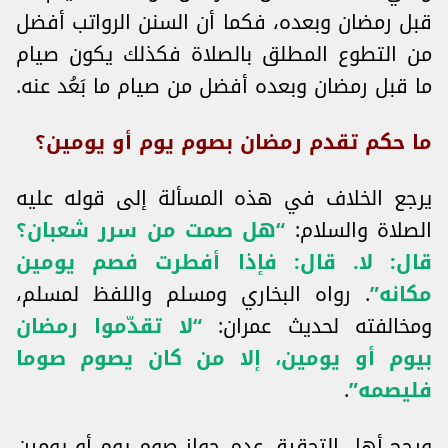
قبل رمضان وبعده، فكما أن السنن الرواتب أفضل
من التطوع المطلق بالصلاة فكذلك يكون صيام
ما قبل رمضان وبعده أفضل من صيام ما بَعُد عنه.
ما حكم تقدم رمضان بصوم يوم أو يومين؟
يرجع الخلاف في هذه المسألة إلى قوله عليه
الصلاة والسلام:
“هل صمت من سرر شعبان؟
قال: لا. قال: فإذا أفطرت فصم يومين
مكانه”
. رواه البخاري ومسلم واللفظ لمسلم،
ومخالفته لحديث عمران:
“لا تقدّموا رمضان
بيوم أو يومين، إلا من كان يصوم صوما
فليصمه”
.
ورجح أهل التحقيق عدم جواز صوم يوم أو يومين