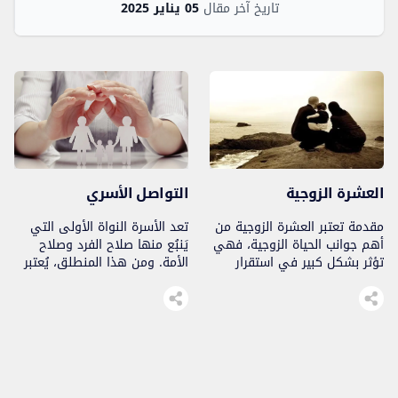
تاريخ آخر مقال
05 يناير 2025
العشرة الزوجية
التواصل الأسري
مقدمة تعتبر العشرة الزوجية من
تعد الأسرة النواة الأولى التي
أهم جوانب الحياة الزوجية، فهي
يَنبُع منها صلاح الفرد وصلاح
تؤثر بشكل كبير في استقرار
الأمة. ومن هذا المنطلق، يُعتبر
العلاقة الزوجية، وتقوي الروابط
التواصل داخل الأسرة أحد
بين الزوجين. يمكن تعريف
المفاتيح التي تساهم في تنمية
العشرة الزوجية على أنها
القيم والمبادئ الإسلامية بين
المعاملة والاتصال بين الزوجين
أفرادها، ويجب أن يتميز بالصدق،
في إطار الاحترام المتبادل
والاحترام، والحب، والنية الصافية.
والمودة والتفاهم، وهي أساس
وفي ظل التحديات التي تواجه
لبناء علاقة صحية ودائمة. ففي
الأسرة يجب إحياء أسس التواصل